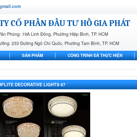
gmail.com
TY CỔ PHẦN ĐẦU TƯ HỒ GIA PHÁT
Văn Phòng: 19A Linh Đông, Phường Hiệp Bình, TP. HCM
ưởng: 233 Đường Ngô Chí Quốc, Phường Tam Bình, TP. HCM
SẢN PHẨM
CÔNG TRÌNH ĐÃ THỰC HIỆN
LIÊN HỆ
HFLITE DECORATIVE LIGHTS 87