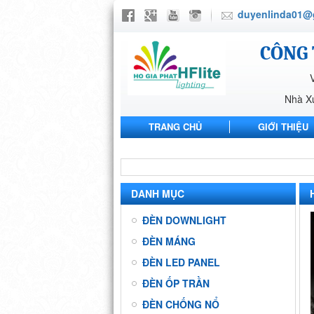
duyenlinda01@
CÔNG 
Nhà X
TRANG CHỦ
GIỚI THIỆU
NHÀ MÁY ANH SANG PHARMA
DANH MỤC
ĐÈN DOWNLIGHT
ĐÈN MÁNG
ĐÈN LED PANEL
ĐÈN ỐP TRẦN
ĐÈN CHỐNG NỔ