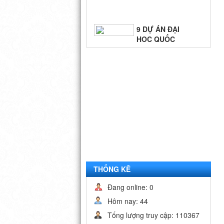
9 DỰ ÁN ĐẠI
HỌC QUỐC
GIA - TP.HCM
BIỂN QUÊ
HƯƠNG
THỐNG KÊ
Đang online: 0
Hôm nay: 44
Tống lượng truy cập: 110367