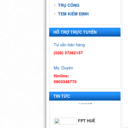
TRỤ CỔNG
TEM KIỂM ĐỊNH
HỖ TRỢ TRỰC TUYẾN
9 DỰ ÁN ĐẠI
HỌC QUỐC
Tư vấn bán hàng
GIA - TP.HCM
(028) 37262157
BIỂN QUÊ
Ms. Duyên
HƯƠNG
Hotline:
0903346770
FPT SÓC
TRĂNG
TIN TỨC
FPT HUẾ