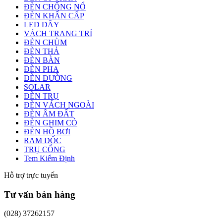
ĐÈN CHỐNG NỔ
ĐÈN KHẨN CẤP
LED DÂY
VÁCH TRANG TRÍ
ĐÈN CHÙM
ĐÈN THẢ
ĐÈN BÀN
ĐÈN PHA
ĐÈN ĐƯỜNG
SOLAR
ĐÈN TRỤ
ĐÈN VÁCH NGOÀI
ĐÈN ÂM ĐẤT
ĐÈN GHIM CỎ
ĐÈN HỒ BƠI
RAM DỐC
TRỤ CỔNG
Tem Kiểm Định
Hỗ trợ trực tuyến
Tư vấn bán hàng
(028) 37262157