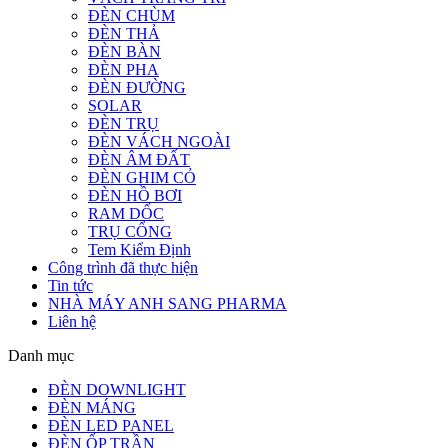
ĐÈN CHÙM
ĐÈN THẢ
ĐÈN BÀN
ĐÈN PHA
ĐÈN ĐƯỜNG
SOLAR
ĐÈN TRỤ
ĐÈN VÁCH NGOÀI
ĐÈN ÂM ĐẤT
ĐÈN GHIM CỎ
ĐÈN HỒ BƠI
RAM DỐC
TRỤ CỔNG
Tem Kiểm Định
Công trình đã thực hiện
Tin tức
NHÀ MÁY ANH SANG PHARMA
Liên hệ
Danh mục
ĐÈN DOWNLIGHT
ĐÈN MÁNG
ĐÈN LED PANEL
ĐÈN ỐP TRẦN