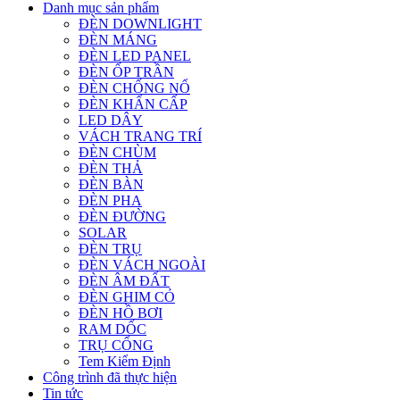
Danh mục sản phẩm
ĐÈN DOWNLIGHT
ĐÈN MÁNG
ĐÈN LED PANEL
ĐÈN ỐP TRẦN
ĐÈN CHỐNG NỔ
ĐÈN KHẨN CẤP
LED DÂY
VÁCH TRANG TRÍ
ĐÈN CHÙM
ĐÈN THẢ
ĐÈN BÀN
ĐÈN PHA
ĐÈN ĐƯỜNG
SOLAR
ĐÈN TRỤ
ĐÈN VÁCH NGOÀI
ĐÈN ÂM ĐẤT
ĐÈN GHIM CỎ
ĐÈN HỒ BƠI
RAM DỐC
TRỤ CỔNG
Tem Kiểm Định
Công trình đã thực hiện
Tin tức