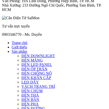
Văn Phòng: 19A Linh Đông, Phường Hiệp Bình, TP. HCM
Nhà Xưởng: 233 Đường Ngô Chí Quốc, Phường Tam Bình, TP.
HCM
Tư vấn trực tuyến
0903346770 - Ms. Duyên
Trang chủ
Giới thiệu
Sản phẩm
ĐÈN DOWNLIGHT
ĐÈN MÁNG
ĐÈN LED PANEL
ĐÈN ỐP TRẦN
ĐÈN CHỐNG NỔ
ĐÈN KHẨN CẤP
LED DÂY
VÁCH TRANG TRÍ
ĐÈN CHÙM
ĐÈN THẢ
ĐÈN BÀN
ĐÈN PHA
ĐÈN ĐƯỜNG