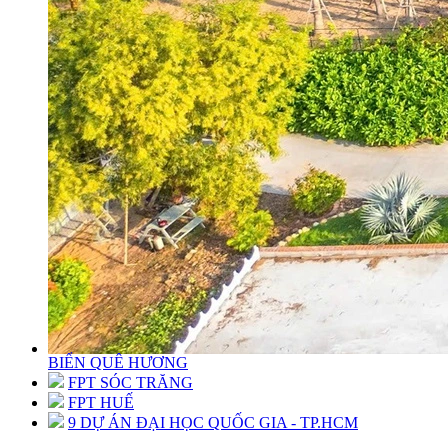
BIỂN QUÊ HƯƠNG
FPT SÓC TRĂNG
FPT HUẾ
9 DỰ ÁN ĐẠI HỌC QUỐC GIA - TP.HCM