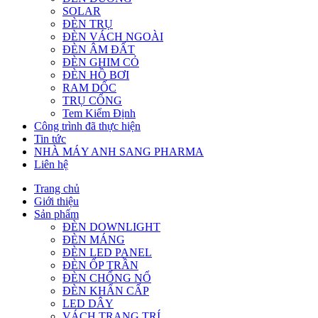
SOLAR
ĐÈN TRỤ
ĐÈN VÁCH NGOÀI
ĐÈN ÂM ĐẤT
ĐÈN GHIM CỎ
ĐÈN HỒ BƠI
RAM DỐC
TRỤ CỔNG
Tem Kiểm Định
Công trình đã thực hiện
Tin tức
NHÀ MÁY ANH SANG PHARMA
Liên hệ
Trang chủ
Giới thiệu
Sản phẩm
ĐÈN DOWNLIGHT
ĐÈN MÁNG
ĐÈN LED PANEL
ĐÈN ỐP TRẦN
ĐÈN CHỐNG NỔ
ĐÈN KHẨN CẤP
LED DÂY
VÁCH TRANG TRÍ