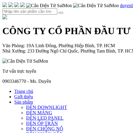
duyen
CÔNG TY CỔ PHẦN ĐẦU TƯ
Văn Phòng: 19A Linh Đông, Phường Hiệp Bình, TP. HCM
Nhà Xưởng: 233 Đường Ngô Chí Quốc, Phường Tam Bình, TP. H
Tư vấn trực tuyến
0903346770 - Ms. Duyên
Trang chủ
Giới thiệu
Sản phẩm
ĐÈN DOWNLIGHT
ĐÈN MÁNG
ĐÈN LED PANEL
ĐÈN ỐP TRẦN
ĐÈN CHỐNG NỔ