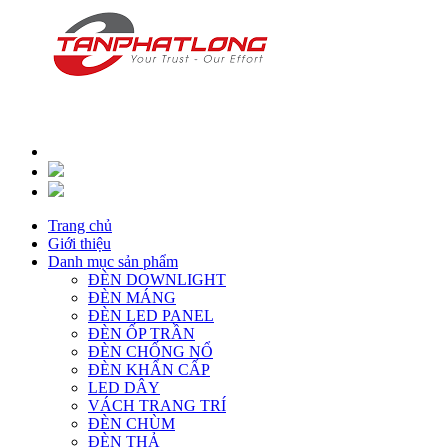
Trang chủ
Giới thiệu
Danh mục sản phẩm
ĐÈN DOWNLIGHT
ĐÈN MÁNG
ĐÈN LED PANEL
ĐÈN ỐP TRẦN
ĐÈN CHỐNG NỔ
ĐÈN KHẨN CẤP
LED DÂY
VÁCH TRANG TRÍ
ĐÈN CHÙM
ĐÈN THẢ