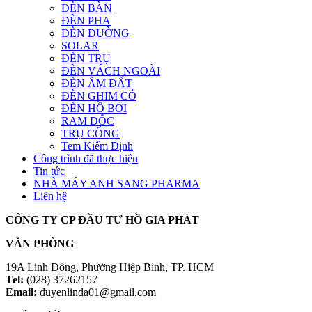
ĐÈN BÀN
ĐÈN PHA
ĐÈN ĐƯỜNG
SOLAR
ĐÈN TRỤ
ĐÈN VÁCH NGOÀI
ĐÈN ÂM ĐẤT
ĐÈN GHIM CỎ
ĐÈN HỒ BƠI
RAM DỐC
TRỤ CỔNG
Tem Kiểm Định
Công trình đã thực hiện
Tin tức
NHÀ MÁY ANH SANG PHARMA
Liên hệ
CÔNG TY CP ĐẦU TƯ HỒ GIA PHÁT
VĂN PHÒNG
19A Linh Đông, Phường Hiệp Bình, TP. HCM
Tel:
(028) 37262157
Email:
duyenlinda01@gmail.com