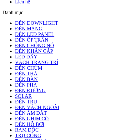
Liên hệ
Danh mục
ĐÈN DOWNLIGHT
ĐÈN MÁNG
ĐÈN LED PANEL
ĐÈN ỐP TRẦN
ĐÈN CHỐNG NỔ
ĐÈN KHẨN CẤP
LED DÂY
VÁCH TRANG TRÍ
ĐÈN CHÙM
ĐÈN THẢ
ĐÈN BÀN
ĐÈN PHA
ĐÈN ĐƯỜNG
SOLAR
ĐÈN TRỤ
ĐÈN VÁCH NGOÀI
ĐÈN ÂM ĐẤT
ĐÈN GHIM CỎ
ĐÈN HỒ BƠI
RAM DỐC
TRỤ CỔNG