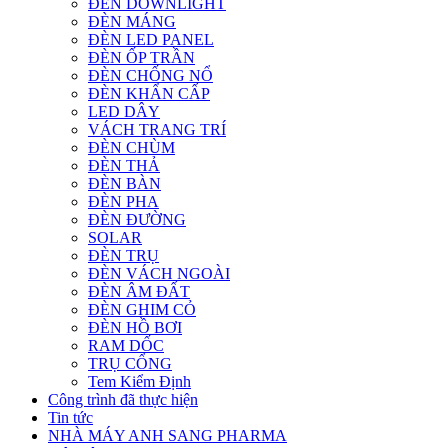
ĐÈN DOWNLIGHT
ĐÈN MÁNG
ĐÈN LED PANEL
ĐÈN ỐP TRẦN
ĐÈN CHỐNG NỔ
ĐÈN KHẨN CẤP
LED DÂY
VÁCH TRANG TRÍ
ĐÈN CHÙM
ĐÈN THẢ
ĐÈN BÀN
ĐÈN PHA
ĐÈN ĐƯỜNG
SOLAR
ĐÈN TRỤ
ĐÈN VÁCH NGOÀI
ĐÈN ÂM ĐẤT
ĐÈN GHIM CỎ
ĐÈN HỒ BƠI
RAM DỐC
TRỤ CỔNG
Tem Kiểm Định
Công trình đã thực hiện
Tin tức
NHÀ MÁY ANH SANG PHARMA