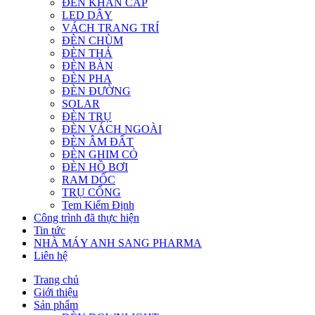
ĐÈN KHẨN CẤP
LED DÂY
VÁCH TRANG TRÍ
ĐÈN CHÙM
ĐÈN THẢ
ĐÈN BÀN
ĐÈN PHA
ĐÈN ĐƯỜNG
SOLAR
ĐÈN TRỤ
ĐÈN VÁCH NGOÀI
ĐÈN ÂM ĐẤT
ĐÈN GHIM CỎ
ĐÈN HỒ BƠI
RAM DỐC
TRỤ CỔNG
Tem Kiểm Định
Công trình đã thực hiện
Tin tức
NHÀ MÁY ANH SANG PHARMA
Liên hệ
Trang chủ
Giới thiệu
Sản phẩm