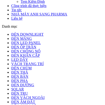
Tem Kiểm Định
Công trình đã thực hiện
Tin tức
NHÀ MÁY ANH SANG PHARMA
Liên hệ
Danh mục
ĐÈN DOWNLIGHT
ĐÈN MÁNG
ĐÈN LED PANEL
ĐÈN ỐP TRẦN
ĐÈN CHỐNG NỔ
ĐÈN KHẨN CẤP
LED DÂY
VÁCH TRANG TRÍ
ĐÈN CHÙM
ĐÈN THẢ
ĐÈN BÀN
ĐÈN PHA
ĐÈN ĐƯỜNG
SOLAR
ĐÈN TRỤ
ĐÈN VÁCH NGOÀI
ĐÈN ÂM ĐẤT