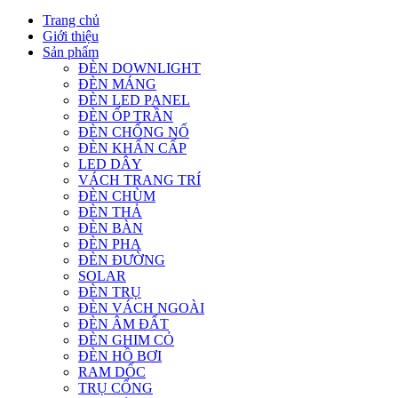
Trang chủ
Giới thiệu
Sản phẩm
ĐÈN DOWNLIGHT
ĐÈN MÁNG
ĐÈN LED PANEL
ĐÈN ỐP TRẦN
ĐÈN CHỐNG NỔ
ĐÈN KHẨN CẤP
LED DÂY
VÁCH TRANG TRÍ
ĐÈN CHÙM
ĐÈN THẢ
ĐÈN BÀN
ĐÈN PHA
ĐÈN ĐƯỜNG
SOLAR
ĐÈN TRỤ
ĐÈN VÁCH NGOÀI
ĐÈN ÂM ĐẤT
ĐÈN GHIM CỎ
ĐÈN HỒ BƠI
RAM DỐC
TRỤ CỔNG