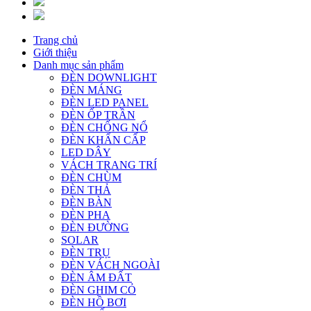
Trang chủ
Giới thiệu
Danh mục sản phẩm
ĐÈN DOWNLIGHT
ĐÈN MÁNG
ĐÈN LED PANEL
ĐÈN ỐP TRẦN
ĐÈN CHỐNG NỔ
ĐÈN KHẨN CẤP
LED DÂY
VÁCH TRANG TRÍ
ĐÈN CHÙM
ĐÈN THẢ
ĐÈN BÀN
ĐÈN PHA
ĐÈN ĐƯỜNG
SOLAR
ĐÈN TRỤ
ĐÈN VÁCH NGOÀI
ĐÈN ÂM ĐẤT
ĐÈN GHIM CỎ
ĐÈN HỒ BƠI