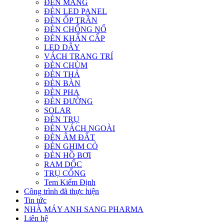
ĐÈN MÁNG
ĐÈN LED PANEL
ĐÈN ỐP TRẦN
ĐÈN CHỐNG NỔ
ĐÈN KHẨN CẤP
LED DÂY
VÁCH TRANG TRÍ
ĐÈN CHÙM
ĐÈN THẢ
ĐÈN BÀN
ĐÈN PHA
ĐÈN ĐƯỜNG
SOLAR
ĐÈN TRỤ
ĐÈN VÁCH NGOÀI
ĐÈN ÂM ĐẤT
ĐÈN GHIM CỎ
ĐÈN HỒ BƠI
RAM DỐC
TRỤ CỔNG
Tem Kiểm Định
Công trình đã thực hiện
Tin tức
NHÀ MÁY ANH SANG PHARMA
Liên hệ