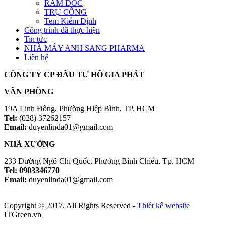
RAM DỐC
TRỤ CỔNG
Tem Kiểm Định
Công trình đã thực hiện
Tin tức
NHÀ MÁY ANH SANG PHARMA
Liên hệ
CÔNG TY CP ĐẦU TƯ HỒ GIA PHÁT
VĂN PHÒNG
19A Linh Đông, Phường Hiệp Bình, TP. HCM
Tel:
(028) 37262157
Email:
duyenlinda01@gmail.com
NHÀ XƯỞNG
233 Đường Ngô Chí Quốc, Phường Bình Chiểu, Tp. HCM
Tel: 0903346770
Email:
duyenlinda01@gmail.com
Copyright © 2017. All Rights Reserved -
Thiết kế website
ITGreen.vn