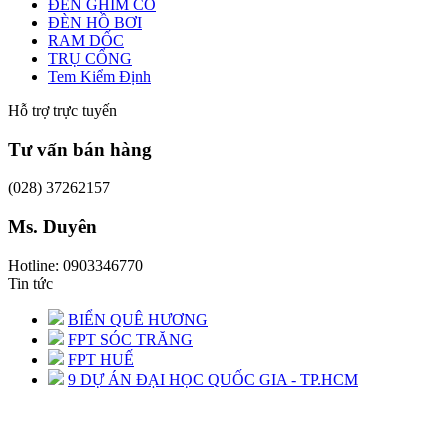
ĐÈN GHIM CỎ
ĐÈN HỒ BƠI
RAM DỐC
TRỤ CỔNG
Tem Kiểm Định
Hỗ trợ trực tuyến
Tư vấn bán hàng
(028) 37262157
Ms. Duyên
Hotline: 0903346770
Tin tức
BIỂN QUÊ HƯƠNG
FPT SÓC TRĂNG
FPT HUẾ
9 DỰ ÁN ĐẠI HỌC QUỐC GIA - TP.HCM