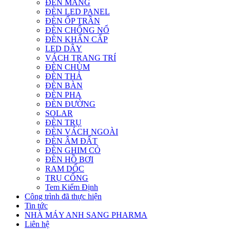
ĐÈN MÁNG
ĐÈN LED PANEL
ĐÈN ỐP TRẦN
ĐÈN CHỐNG NỔ
ĐÈN KHẨN CẤP
LED DÂY
VÁCH TRANG TRÍ
ĐÈN CHÙM
ĐÈN THẢ
ĐÈN BÀN
ĐÈN PHA
ĐÈN ĐƯỜNG
SOLAR
ĐÈN TRỤ
ĐÈN VÁCH NGOÀI
ĐÈN ÂM ĐẤT
ĐÈN GHIM CỎ
ĐÈN HỒ BƠI
RAM DỐC
TRỤ CỔNG
Tem Kiểm Định
Công trình đã thực hiện
Tin tức
NHÀ MÁY ANH SANG PHARMA
Liên hệ