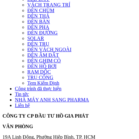
VÁCH TRANG TRÍ
ĐÈN CHÙM
ĐÈN THẢ
ĐÈN BÀN
ĐÈN PHA
ĐÈN ĐƯỜNG
SOLAR
ĐÈN TRỤ
ĐÈN VÁCH NGOÀI
ĐÈN ÂM ĐẤT
ĐÈN GHIM CỎ
ĐÈN HỒ BƠI
RAM DỐC
TRỤ CỔNG
Tem Kiểm Định
Công trình đã thực hiện
Tin tức
NHÀ MÁY ANH SANG PHARMA
Liên hệ
CÔNG TY CP ĐẦU TƯ HỒ GIA PHÁT
VĂN PHÒNG
19A Linh Đông, Phường Hiệp Bình, TP. HCM