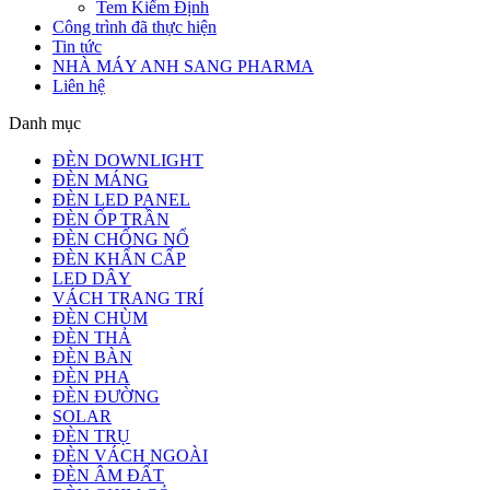
Tem Kiểm Định
Công trình đã thực hiện
Tin tức
NHÀ MÁY ANH SANG PHARMA
Liên hệ
Danh mục
ĐÈN DOWNLIGHT
ĐÈN MÁNG
ĐÈN LED PANEL
ĐÈN ỐP TRẦN
ĐÈN CHỐNG NỔ
ĐÈN KHẨN CẤP
LED DÂY
VÁCH TRANG TRÍ
ĐÈN CHÙM
ĐÈN THẢ
ĐÈN BÀN
ĐÈN PHA
ĐÈN ĐƯỜNG
SOLAR
ĐÈN TRỤ
ĐÈN VÁCH NGOÀI
ĐÈN ÂM ĐẤT