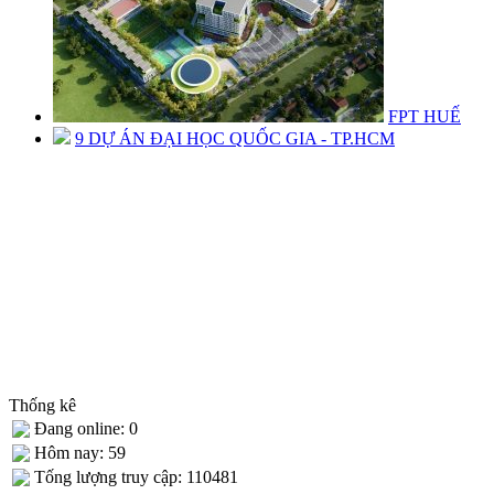
FPT HUẾ
9 DỰ ÁN ĐẠI HỌC QUỐC GIA - TP.HCM
Thống kê
Đang online: 0
Hôm nay: 59
Tống lượng truy cập: 110481