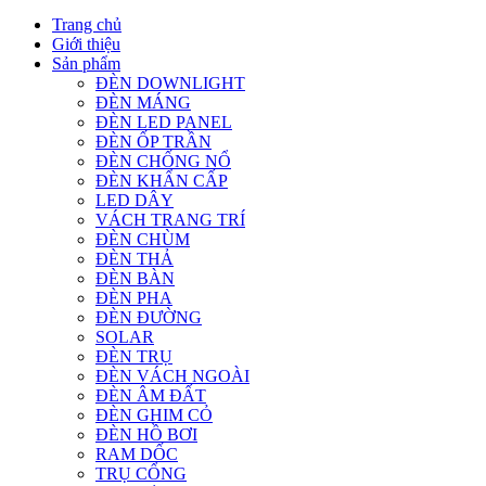
Trang chủ
Giới thiệu
Sản phẩm
ĐÈN DOWNLIGHT
ĐÈN MÁNG
ĐÈN LED PANEL
ĐÈN ỐP TRẦN
ĐÈN CHỐNG NỔ
ĐÈN KHẨN CẤP
LED DÂY
VÁCH TRANG TRÍ
ĐÈN CHÙM
ĐÈN THẢ
ĐÈN BÀN
ĐÈN PHA
ĐÈN ĐƯỜNG
SOLAR
ĐÈN TRỤ
ĐÈN VÁCH NGOÀI
ĐÈN ÂM ĐẤT
ĐÈN GHIM CỎ
ĐÈN HỒ BƠI
RAM DỐC
TRỤ CỔNG