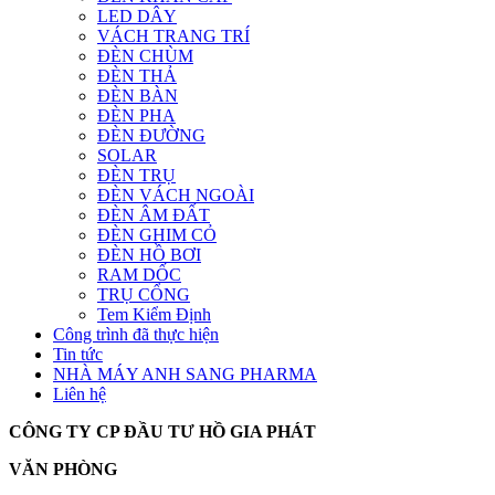
LED DÂY
VÁCH TRANG TRÍ
ĐÈN CHÙM
ĐÈN THẢ
ĐÈN BÀN
ĐÈN PHA
ĐÈN ĐƯỜNG
SOLAR
ĐÈN TRỤ
ĐÈN VÁCH NGOÀI
ĐÈN ÂM ĐẤT
ĐÈN GHIM CỎ
ĐÈN HỒ BƠI
RAM DỐC
TRỤ CỔNG
Tem Kiểm Định
Công trình đã thực hiện
Tin tức
NHÀ MÁY ANH SANG PHARMA
Liên hệ
CÔNG TY CP ĐẦU TƯ HỒ GIA PHÁT
VĂN PHÒNG