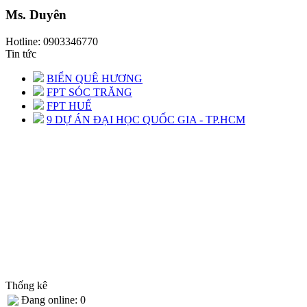
Ms. Duyên
Hotline: 0903346770
Tin tức
BIỂN QUÊ HƯƠNG
FPT SÓC TRĂNG
FPT HUẾ
9 DỰ ÁN ĐẠI HỌC QUỐC GIA - TP.HCM
Thống kê
Đang online: 0