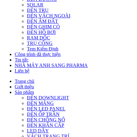
SOLAR
ĐÈN TRỤ
ĐÈN VÁCH NGOÀI
ĐÈN ÂM ĐẤT
ĐÈN GHIM CỎ
ĐÈN HỒ BƠI
RAM DỐC
TRỤ CỔNG
Tem Kiểm Định
Công trình đã thực hiện
Tin tức
NHÀ MÁY ANH SANG PHARMA
Liên hệ
Trang chủ
Giới thiệu
Sản phẩm
ĐÈN DOWNLIGHT
ĐÈN MÁNG
ĐÈN LED PANEL
ĐÈN ỐP TRẦN
ĐÈN CHỐNG NỔ
ĐÈN KHẨN CẤP
LED DÂY
VÁCH TRANG TRÍ