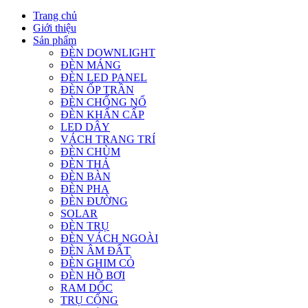
Trang chủ
Giới thiệu
Sản phẩm
ĐÈN DOWNLIGHT
ĐÈN MÁNG
ĐÈN LED PANEL
ĐÈN ỐP TRẦN
ĐÈN CHỐNG NỔ
ĐÈN KHẨN CẤP
LED DÂY
VÁCH TRANG TRÍ
ĐÈN CHÙM
ĐÈN THẢ
ĐÈN BÀN
ĐÈN PHA
ĐÈN ĐƯỜNG
SOLAR
ĐÈN TRỤ
ĐÈN VÁCH NGOÀI
ĐÈN ÂM ĐẤT
ĐÈN GHIM CỎ
ĐÈN HỒ BƠI
RAM DỐC
TRỤ CỔNG