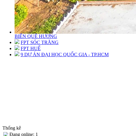
BIỂN QUÊ HƯƠNG
FPT SÓC TRĂNG
FPT HUẾ
9 DỰ ÁN ĐẠI HỌC QUỐC GIA - TP.HCM
Thống kê
Đang online: 1