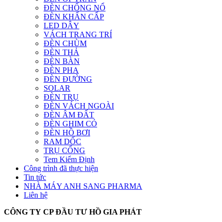
ĐÈN CHỐNG NỔ
ĐÈN KHẨN CẤP
LED DÂY
VÁCH TRANG TRÍ
ĐÈN CHÙM
ĐÈN THẢ
ĐÈN BÀN
ĐÈN PHA
ĐÈN ĐƯỜNG
SOLAR
ĐÈN TRỤ
ĐÈN VÁCH NGOÀI
ĐÈN ÂM ĐẤT
ĐÈN GHIM CỎ
ĐÈN HỒ BƠI
RAM DỐC
TRỤ CỔNG
Tem Kiểm Định
Công trình đã thực hiện
Tin tức
NHÀ MÁY ANH SANG PHARMA
Liên hệ
CÔNG TY CP ĐẦU TƯ HỒ GIA PHÁT