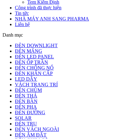
Tem Kiểm Định
Công trình đã thực hiện
Tin tức
NHÀ MÁY ANH SANG PHARMA
Liên hệ
Danh mục
ĐÈN DOWNLIGHT
ĐÈN MÁNG
ĐÈN LED PANEL
ĐÈN ỐP TRẦN
ĐÈN CHỐNG NỔ
ĐÈN KHẨN CẤP
LED DÂY
VÁCH TRANG TRÍ
ĐÈN CHÙM
ĐÈN THẢ
ĐÈN BÀN
ĐÈN PHA
ĐÈN ĐƯỜNG
SOLAR
ĐÈN TRỤ
ĐÈN VÁCH NGOÀI
ĐÈN ÂM ĐẤT