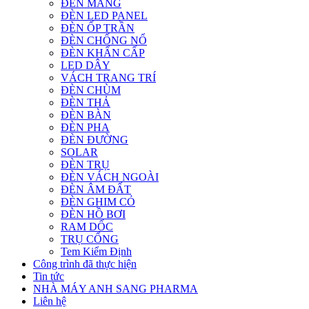
ĐÈN MÁNG
ĐÈN LED PANEL
ĐÈN ỐP TRẦN
ĐÈN CHỐNG NỔ
ĐÈN KHẨN CẤP
LED DÂY
VÁCH TRANG TRÍ
ĐÈN CHÙM
ĐÈN THẢ
ĐÈN BÀN
ĐÈN PHA
ĐÈN ĐƯỜNG
SOLAR
ĐÈN TRỤ
ĐÈN VÁCH NGOÀI
ĐÈN ÂM ĐẤT
ĐÈN GHIM CỎ
ĐÈN HỒ BƠI
RAM DỐC
TRỤ CỔNG
Tem Kiểm Định
Công trình đã thực hiện
Tin tức
NHÀ MÁY ANH SANG PHARMA
Liên hệ