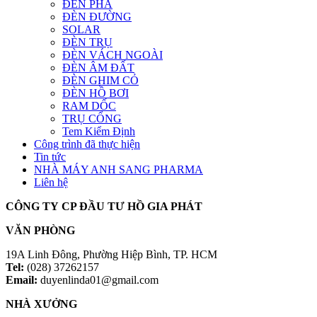
ĐÈN PHA
ĐÈN ĐƯỜNG
SOLAR
ĐÈN TRỤ
ĐÈN VÁCH NGOÀI
ĐÈN ÂM ĐẤT
ĐÈN GHIM CỎ
ĐÈN HỒ BƠI
RAM DỐC
TRỤ CỔNG
Tem Kiểm Định
Công trình đã thực hiện
Tin tức
NHÀ MÁY ANH SANG PHARMA
Liên hệ
CÔNG TY CP ĐẦU TƯ HỒ GIA PHÁT
VĂN PHÒNG
19A Linh Đông, Phường Hiệp Bình, TP. HCM
Tel:
(028) 37262157
Email:
duyenlinda01@gmail.com
NHÀ XƯỞNG