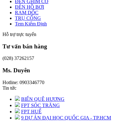
ĐÈN GHIM CỎ
ĐÈN HỒ BƠI
RAM DỐC
TRỤ CỔNG
Tem Kiểm Định
Hỗ trợ trực tuyến
Tư vấn bán hàng
(028) 37262157
Ms. Duyên
Hotline: 0903346770
Tin tức
BIỂN QUÊ HƯƠNG
FPT SÓC TRĂNG
FPT HUẾ
9 DỰ ÁN ĐẠI HỌC QUỐC GIA - TP.HCM