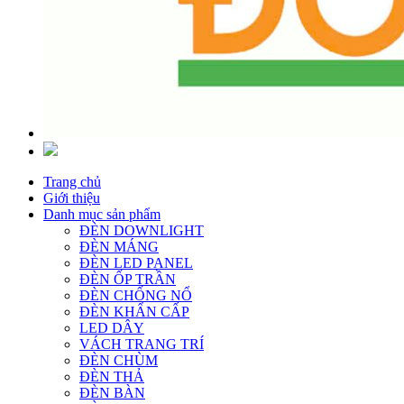
Trang chủ
Giới thiệu
Danh mục sản phẩm
ĐÈN DOWNLIGHT
ĐÈN MÁNG
ĐÈN LED PANEL
ĐÈN ỐP TRẦN
ĐÈN CHỐNG NỔ
ĐÈN KHẨN CẤP
LED DÂY
VÁCH TRANG TRÍ
ĐÈN CHÙM
ĐÈN THẢ
ĐÈN BÀN