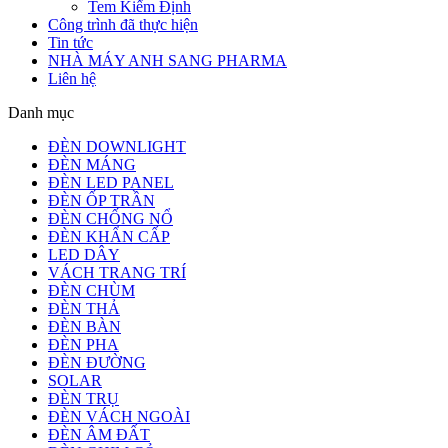
Tem Kiểm Định
Công trình đã thực hiện
Tin tức
NHÀ MÁY ANH SANG PHARMA
Liên hệ
Danh mục
ĐÈN DOWNLIGHT
ĐÈN MÁNG
ĐÈN LED PANEL
ĐÈN ỐP TRẦN
ĐÈN CHỐNG NỔ
ĐÈN KHẨN CẤP
LED DÂY
VÁCH TRANG TRÍ
ĐÈN CHÙM
ĐÈN THẢ
ĐÈN BÀN
ĐÈN PHA
ĐÈN ĐƯỜNG
SOLAR
ĐÈN TRỤ
ĐÈN VÁCH NGOÀI
ĐÈN ÂM ĐẤT