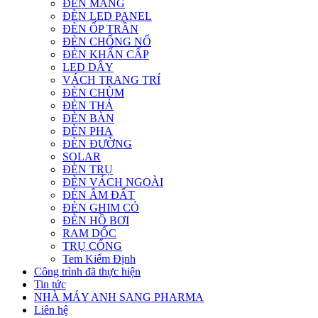
ĐÈN MÁNG
ĐÈN LED PANEL
ĐÈN ỐP TRẦN
ĐÈN CHỐNG NỔ
ĐÈN KHẨN CẤP
LED DÂY
VÁCH TRANG TRÍ
ĐÈN CHÙM
ĐÈN THẢ
ĐÈN BÀN
ĐÈN PHA
ĐÈN ĐƯỜNG
SOLAR
ĐÈN TRỤ
ĐÈN VÁCH NGOÀI
ĐÈN ÂM ĐẤT
ĐÈN GHIM CỎ
ĐÈN HỒ BƠI
RAM DỐC
TRỤ CỔNG
Tem Kiểm Định
Công trình đã thực hiện
Tin tức
NHÀ MÁY ANH SANG PHARMA
Liên hệ