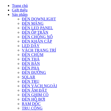
Trang chủ
Giới thiệu
Sản phẩm
ĐÈN DOWNLIGHT
ĐÈN MÁNG
ĐÈN LED PANEL
ĐÈN ỐP TRẦN
ĐÈN CHỐNG NỔ
ĐÈN KHẨN CẤP
LED DÂY
VÁCH TRANG TRÍ
ĐÈN CHÙM
ĐÈN THẢ
ĐÈN BÀN
ĐÈN PHA
ĐÈN ĐƯỜNG
SOLAR
ĐÈN TRỤ
ĐÈN VÁCH NGOÀI
ĐÈN ÂM ĐẤT
ĐÈN GHIM CỎ
ĐÈN HỒ BƠI
RAM DỐC
TRỤ CỔNG