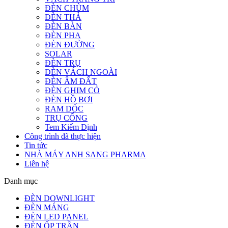
ĐÈN CHÙM
ĐÈN THẢ
ĐÈN BÀN
ĐÈN PHA
ĐÈN ĐƯỜNG
SOLAR
ĐÈN TRỤ
ĐÈN VÁCH NGOÀI
ĐÈN ÂM ĐẤT
ĐÈN GHIM CỎ
ĐÈN HỒ BƠI
RAM DỐC
TRỤ CỔNG
Tem Kiểm Định
Công trình đã thực hiện
Tin tức
NHÀ MÁY ANH SANG PHARMA
Liên hệ
Danh mục
ĐÈN DOWNLIGHT
ĐÈN MÁNG
ĐÈN LED PANEL
ĐÈN ỐP TRẦN