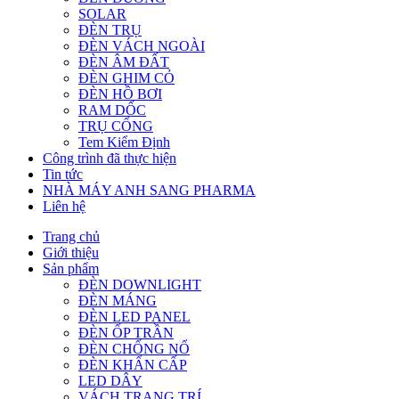
SOLAR
ĐÈN TRỤ
ĐÈN VÁCH NGOÀI
ĐÈN ÂM ĐẤT
ĐÈN GHIM CỎ
ĐÈN HỒ BƠI
RAM DỐC
TRỤ CỔNG
Tem Kiểm Định
Công trình đã thực hiện
Tin tức
NHÀ MÁY ANH SANG PHARMA
Liên hệ
Trang chủ
Giới thiệu
Sản phẩm
ĐÈN DOWNLIGHT
ĐÈN MÁNG
ĐÈN LED PANEL
ĐÈN ỐP TRẦN
ĐÈN CHỐNG NỔ
ĐÈN KHẨN CẤP
LED DÂY
VÁCH TRANG TRÍ