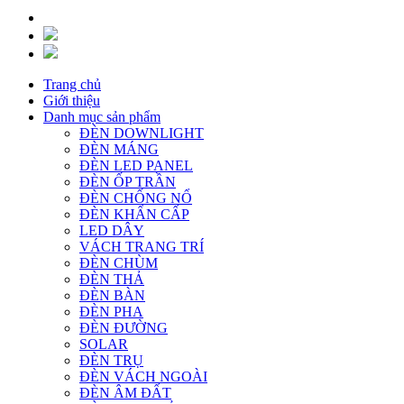
Trang chủ
Giới thiệu
Danh mục sản phẩm
ĐÈN DOWNLIGHT
ĐÈN MÁNG
ĐÈN LED PANEL
ĐÈN ỐP TRẦN
ĐÈN CHỐNG NỔ
ĐÈN KHẨN CẤP
LED DÂY
VÁCH TRANG TRÍ
ĐÈN CHÙM
ĐÈN THẢ
ĐÈN BÀN
ĐÈN PHA
ĐÈN ĐƯỜNG
SOLAR
ĐÈN TRỤ
ĐÈN VÁCH NGOÀI
ĐÈN ÂM ĐẤT