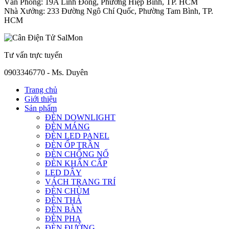
Văn Phòng: 19A Linh Đông, Phường Hiệp Bình, TP. HCM
Nhà Xưởng: 233 Đường Ngô Chí Quốc, Phường Tam Bình, TP.
HCM
Tư vấn trực tuyến
0903346770 - Ms. Duyên
Trang chủ
Giới thiệu
Sản phẩm
ĐÈN DOWNLIGHT
ĐÈN MÁNG
ĐÈN LED PANEL
ĐÈN ỐP TRẦN
ĐÈN CHỐNG NỔ
ĐÈN KHẨN CẤP
LED DÂY
VÁCH TRANG TRÍ
ĐÈN CHÙM
ĐÈN THẢ
ĐÈN BÀN
ĐÈN PHA
ĐÈN ĐƯỜNG