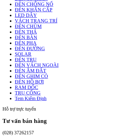
ĐÈN CHỐNG NỔ
ĐÈN KHẨN CẤP
LED DÂY
VÁCH TRANG TRÍ
ĐÈN CHÙM
ĐÈN THẢ
ĐÈN BÀN
ĐÈN PHA
ĐÈN ĐƯỜNG
SOLAR
ĐÈN TRỤ
ĐÈN VÁCH NGOÀI
ĐÈN ÂM ĐẤT
ĐÈN GHIM CỎ
ĐÈN HỒ BƠI
RAM DỐC
TRỤ CỔNG
Tem Kiểm Định
Hỗ trợ trực tuyến
Tư vấn bán hàng
(028) 37262157