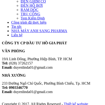
ĐÈN GHIM CỎ
ĐÈN HỒ BƠI
RAM DỐC
TRỤ CỔNG
Tem Kiểm Định
Công trình đã thực hiện
Tin tức
NHÀ MÁY ANH SANG PHARMA
Liên hệ
CÔNG TY CP ĐẦU TƯ HỒ GIA PHÁT
VĂN PHÒNG
19A Linh Đông, Phường Hiệp Bình, TP. HCM
Tel:
(028) 37262157
Email:
duyenlinda01@gmail.com
NHÀ XƯỞNG
233 Đường Ngô Chí Quốc, Phường Bình Chiểu, Tp. HCM
Tel: 0903346770
Email:
duyenlinda01@gmail.com
Copyright © 2017. All Rights Reserved -
Thiết kế website