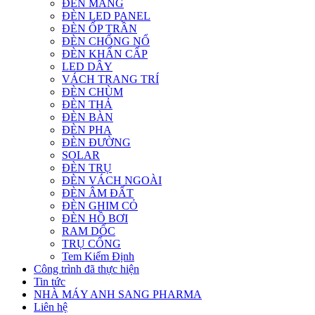
ĐÈN MÁNG
ĐÈN LED PANEL
ĐÈN ỐP TRẦN
ĐÈN CHỐNG NỔ
ĐÈN KHẨN CẤP
LED DÂY
VÁCH TRANG TRÍ
ĐÈN CHÙM
ĐÈN THẢ
ĐÈN BÀN
ĐÈN PHA
ĐÈN ĐƯỜNG
SOLAR
ĐÈN TRỤ
ĐÈN VÁCH NGOÀI
ĐÈN ÂM ĐẤT
ĐÈN GHIM CỎ
ĐÈN HỒ BƠI
RAM DỐC
TRỤ CỔNG
Tem Kiểm Định
Công trình đã thực hiện
Tin tức
NHÀ MÁY ANH SANG PHARMA
Liên hệ