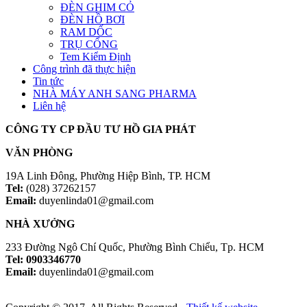
ĐÈN GHIM CỎ
ĐÈN HỒ BƠI
RAM DỐC
TRỤ CỔNG
Tem Kiểm Định
Công trình đã thực hiện
Tin tức
NHÀ MÁY ANH SANG PHARMA
Liên hệ
CÔNG TY CP ĐẦU TƯ HỒ GIA PHÁT
VĂN PHÒNG
19A Linh Đông, Phường Hiệp Bình, TP. HCM
Tel:
(028) 37262157
Email:
duyenlinda01@gmail.com
NHÀ XƯỞNG
233 Đường Ngô Chí Quốc, Phường Bình Chiểu, Tp. HCM
Tel: 0903346770
Email:
duyenlinda01@gmail.com