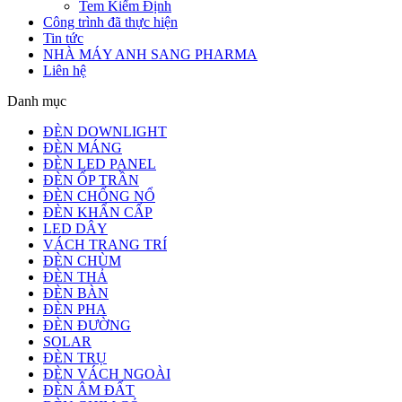
Tem Kiểm Định
Công trình đã thực hiện
Tin tức
NHÀ MÁY ANH SANG PHARMA
Liên hệ
Danh mục
ĐÈN DOWNLIGHT
ĐÈN MÁNG
ĐÈN LED PANEL
ĐÈN ỐP TRẦN
ĐÈN CHỐNG NỔ
ĐÈN KHẨN CẤP
LED DÂY
VÁCH TRANG TRÍ
ĐÈN CHÙM
ĐÈN THẢ
ĐÈN BÀN
ĐÈN PHA
ĐÈN ĐƯỜNG
SOLAR
ĐÈN TRỤ
ĐÈN VÁCH NGOÀI
ĐÈN ÂM ĐẤT