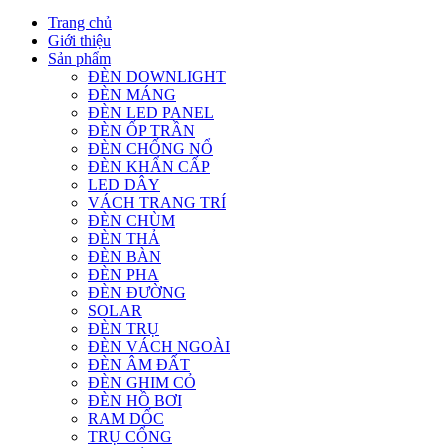
Trang chủ
Giới thiệu
Sản phẩm
ĐÈN DOWNLIGHT
ĐÈN MÁNG
ĐÈN LED PANEL
ĐÈN ỐP TRẦN
ĐÈN CHỐNG NỔ
ĐÈN KHẨN CẤP
LED DÂY
VÁCH TRANG TRÍ
ĐÈN CHÙM
ĐÈN THẢ
ĐÈN BÀN
ĐÈN PHA
ĐÈN ĐƯỜNG
SOLAR
ĐÈN TRỤ
ĐÈN VÁCH NGOÀI
ĐÈN ÂM ĐẤT
ĐÈN GHIM CỎ
ĐÈN HỒ BƠI
RAM DỐC
TRỤ CỔNG