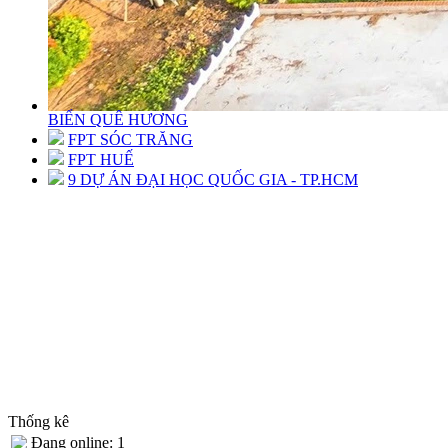
BIỂN QUÊ HƯƠNG
FPT SÓC TRĂNG
FPT HUẾ
9 DỰ ÁN ĐẠI HỌC QUỐC GIA - TP.HCM
Thống kê
Đang online: 1