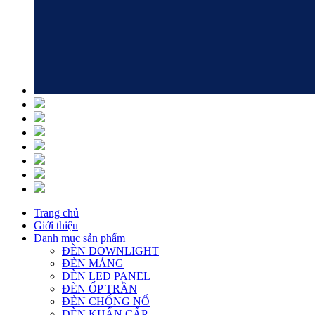
Trang chủ
Giới thiệu
Danh mục sản phẩm
ĐÈN DOWNLIGHT
ĐÈN MÁNG
ĐÈN LED PANEL
ĐÈN ỐP TRẦN
ĐÈN CHỐNG NỔ
ĐÈN KHẨN CẤP