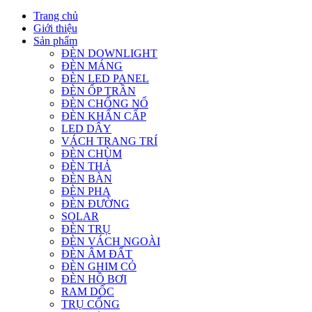
Trang chủ
Giới thiệu
Sản phẩm
ĐÈN DOWNLIGHT
ĐÈN MÁNG
ĐÈN LED PANEL
ĐÈN ỐP TRẦN
ĐÈN CHỐNG NỔ
ĐÈN KHẨN CẤP
LED DÂY
VÁCH TRANG TRÍ
ĐÈN CHÙM
ĐÈN THẢ
ĐÈN BÀN
ĐÈN PHA
ĐÈN ĐƯỜNG
SOLAR
ĐÈN TRỤ
ĐÈN VÁCH NGOÀI
ĐÈN ÂM ĐẤT
ĐÈN GHIM CỎ
ĐÈN HỒ BƠI
RAM DỐC
TRỤ CỔNG