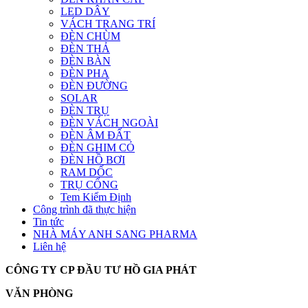
LED DÂY
VÁCH TRANG TRÍ
ĐÈN CHÙM
ĐÈN THẢ
ĐÈN BÀN
ĐÈN PHA
ĐÈN ĐƯỜNG
SOLAR
ĐÈN TRỤ
ĐÈN VÁCH NGOÀI
ĐÈN ÂM ĐẤT
ĐÈN GHIM CỎ
ĐÈN HỒ BƠI
RAM DỐC
TRỤ CỔNG
Tem Kiểm Định
Công trình đã thực hiện
Tin tức
NHÀ MÁY ANH SANG PHARMA
Liên hệ
CÔNG TY CP ĐẦU TƯ HỒ GIA PHÁT
VĂN PHÒNG