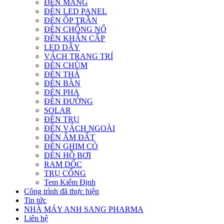
ĐÈN MÁNG
ĐÈN LED PANEL
ĐÈN ỐP TRẦN
ĐÈN CHỐNG NỔ
ĐÈN KHẨN CẤP
LED DÂY
VÁCH TRANG TRÍ
ĐÈN CHÙM
ĐÈN THẢ
ĐÈN BÀN
ĐÈN PHA
ĐÈN ĐƯỜNG
SOLAR
ĐÈN TRỤ
ĐÈN VÁCH NGOÀI
ĐÈN ÂM ĐẤT
ĐÈN GHIM CỎ
ĐÈN HỒ BƠI
RAM DỐC
TRỤ CỔNG
Tem Kiểm Định
Công trình đã thực hiện
Tin tức
NHÀ MÁY ANH SANG PHARMA
Liên hệ