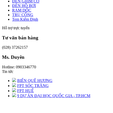
ĐÈN GHIM CỎ
ĐÈN HỒ BƠI
RAM DỐC
TRỤ CỔNG
Tem Kiểm Định
Hỗ trợ trực tuyến
Tư vấn bán hàng
(028) 37262157
Ms. Duyên
Hotline: 0903346770
Tin tức
BIỂN QUÊ HƯƠNG
FPT SÓC TRĂNG
FPT HUẾ
9 DỰ ÁN ĐẠI HỌC QUỐC GIA - TP.HCM