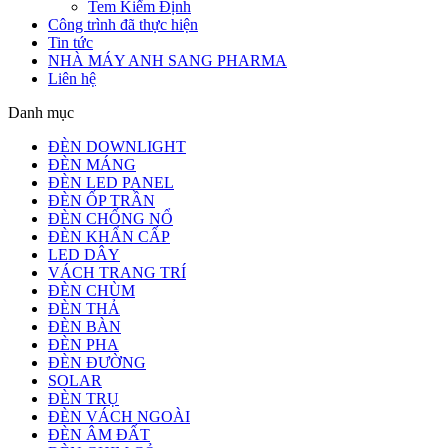
Tem Kiểm Định
Công trình đã thực hiện
Tin tức
NHÀ MÁY ANH SANG PHARMA
Liên hệ
Danh mục
ĐÈN DOWNLIGHT
ĐÈN MÁNG
ĐÈN LED PANEL
ĐÈN ỐP TRẦN
ĐÈN CHỐNG NỔ
ĐÈN KHẨN CẤP
LED DÂY
VÁCH TRANG TRÍ
ĐÈN CHÙM
ĐÈN THẢ
ĐÈN BÀN
ĐÈN PHA
ĐÈN ĐƯỜNG
SOLAR
ĐÈN TRỤ
ĐÈN VÁCH NGOÀI
ĐÈN ÂM ĐẤT