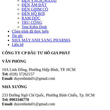
ĐÈN VÁCH NGOÀI
ĐÈN ÂM ĐẤT
ĐÈN GHIM CỎ
ĐÈN HỒ BƠI
RAM DỐC
TRỤ CỔNG
Tem Kiểm Định
Công trình đã thực hiện
Tin tức
NHÀ MÁY ANH SANG PHARMA
Liên hệ
CÔNG TY CP ĐẦU TƯ HỒ GIA PHÁT
VĂN PHÒNG
19A Linh Đông, Phường Hiệp Bình, TP. HCM
Tel:
(028) 37262157
Email:
duyenlinda01@gmail.com
NHÀ XƯỞNG
233 Đường Ngô Chí Quốc, Phường Bình Chiểu, Tp. HCM
Tel: 0903346770
Email:
duyenlinda01@gmail.com