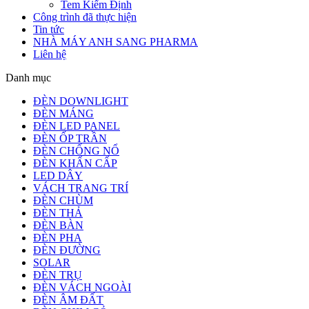
Tem Kiểm Định
Công trình đã thực hiện
Tin tức
NHÀ MÁY ANH SANG PHARMA
Liên hệ
Danh mục
ĐÈN DOWNLIGHT
ĐÈN MÁNG
ĐÈN LED PANEL
ĐÈN ỐP TRẦN
ĐÈN CHỐNG NỔ
ĐÈN KHẨN CẤP
LED DÂY
VÁCH TRANG TRÍ
ĐÈN CHÙM
ĐÈN THẢ
ĐÈN BÀN
ĐÈN PHA
ĐÈN ĐƯỜNG
SOLAR
ĐÈN TRỤ
ĐÈN VÁCH NGOÀI
ĐÈN ÂM ĐẤT