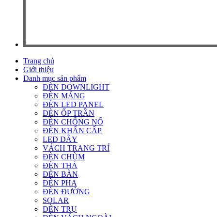
Trang chủ
Giới thiệu
Danh mục sản phẩm
ĐÈN DOWNLIGHT
ĐÈN MÁNG
ĐÈN LED PANEL
ĐÈN ỐP TRẦN
ĐÈN CHỐNG NỔ
ĐÈN KHẨN CẤP
LED DÂY
VÁCH TRANG TRÍ
ĐÈN CHÙM
ĐÈN THẢ
ĐÈN BÀN
ĐÈN PHA
ĐÈN ĐƯỜNG
SOLAR
ĐÈN TRỤ