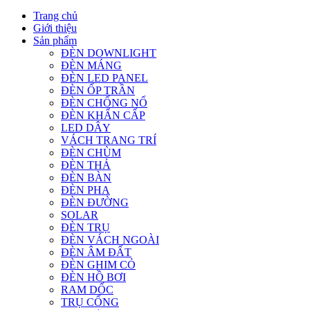
Trang chủ
Giới thiệu
Sản phẩm
ĐÈN DOWNLIGHT
ĐÈN MÁNG
ĐÈN LED PANEL
ĐÈN ỐP TRẦN
ĐÈN CHỐNG NỔ
ĐÈN KHẨN CẤP
LED DÂY
VÁCH TRANG TRÍ
ĐÈN CHÙM
ĐÈN THẢ
ĐÈN BÀN
ĐÈN PHA
ĐÈN ĐƯỜNG
SOLAR
ĐÈN TRỤ
ĐÈN VÁCH NGOÀI
ĐÈN ÂM ĐẤT
ĐÈN GHIM CỎ
ĐÈN HỒ BƠI
RAM DỐC
TRỤ CỔNG