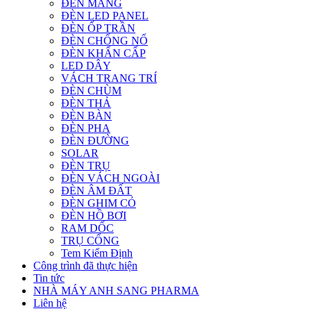
ĐÈN MÁNG
ĐÈN LED PANEL
ĐÈN ỐP TRẦN
ĐÈN CHỐNG NỔ
ĐÈN KHẨN CẤP
LED DÂY
VÁCH TRANG TRÍ
ĐÈN CHÙM
ĐÈN THẢ
ĐÈN BÀN
ĐÈN PHA
ĐÈN ĐƯỜNG
SOLAR
ĐÈN TRỤ
ĐÈN VÁCH NGOÀI
ĐÈN ÂM ĐẤT
ĐÈN GHIM CỎ
ĐÈN HỒ BƠI
RAM DỐC
TRỤ CỔNG
Tem Kiểm Định
Công trình đã thực hiện
Tin tức
NHÀ MÁY ANH SANG PHARMA
Liên hệ