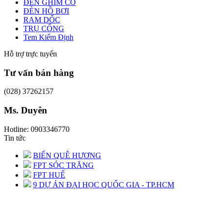
ĐÈN GHIM CỎ
ĐÈN HỒ BƠI
RAM DỐC
TRỤ CỔNG
Tem Kiểm Định
Hỗ trợ trực tuyến
Tư vấn bán hàng
(028) 37262157
Ms. Duyên
Hotline: 0903346770
Tin tức
BIỂN QUÊ HƯƠNG
FPT SÓC TRĂNG
FPT HUẾ
9 DỰ ÁN ĐẠI HỌC QUỐC GIA - TP.HCM