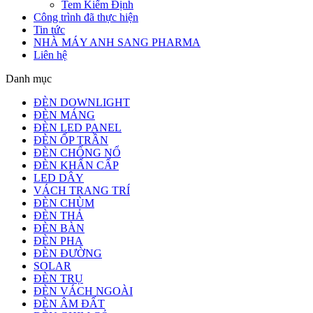
Tem Kiểm Định
Công trình đã thực hiện
Tin tức
NHÀ MÁY ANH SANG PHARMA
Liên hệ
Danh mục
ĐÈN DOWNLIGHT
ĐÈN MÁNG
ĐÈN LED PANEL
ĐÈN ỐP TRẦN
ĐÈN CHỐNG NỔ
ĐÈN KHẨN CẤP
LED DÂY
VÁCH TRANG TRÍ
ĐÈN CHÙM
ĐÈN THẢ
ĐÈN BÀN
ĐÈN PHA
ĐÈN ĐƯỜNG
SOLAR
ĐÈN TRỤ
ĐÈN VÁCH NGOÀI
ĐÈN ÂM ĐẤT