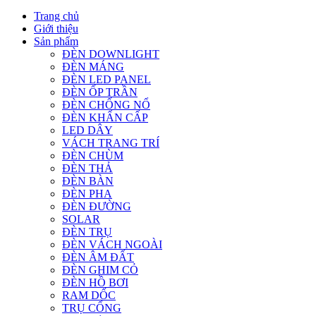
Trang chủ
Giới thiệu
Sản phẩm
ĐÈN DOWNLIGHT
ĐÈN MÁNG
ĐÈN LED PANEL
ĐÈN ỐP TRẦN
ĐÈN CHỐNG NỔ
ĐÈN KHẨN CẤP
LED DÂY
VÁCH TRANG TRÍ
ĐÈN CHÙM
ĐÈN THẢ
ĐÈN BÀN
ĐÈN PHA
ĐÈN ĐƯỜNG
SOLAR
ĐÈN TRỤ
ĐÈN VÁCH NGOÀI
ĐÈN ÂM ĐẤT
ĐÈN GHIM CỎ
ĐÈN HỒ BƠI
RAM DỐC
TRỤ CỔNG