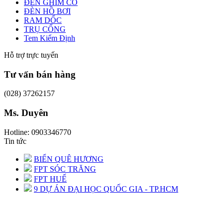
ĐÈN GHIM CỎ
ĐÈN HỒ BƠI
RAM DỐC
TRỤ CỔNG
Tem Kiểm Định
Hỗ trợ trực tuyến
Tư vấn bán hàng
(028) 37262157
Ms. Duyên
Hotline: 0903346770
Tin tức
BIỂN QUÊ HƯƠNG
FPT SÓC TRĂNG
FPT HUẾ
9 DỰ ÁN ĐẠI HỌC QUỐC GIA - TP.HCM