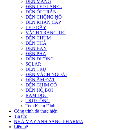
ĐÈN MÁNG
ĐÈN LED PANEL
ĐÈN ỐP TRẦN
ĐÈN CHỐNG NỔ
ĐÈN KHẨN CẤP
LED DÂY
VÁCH TRANG TRÍ
ĐÈN CHÙM
ĐÈN THẢ
ĐÈN BÀN
ĐÈN PHA
ĐÈN ĐƯỜNG
SOLAR
ĐÈN TRỤ
ĐÈN VÁCH NGOÀI
ĐÈN ÂM ĐẤT
ĐÈN GHIM CỎ
ĐÈN HỒ BƠI
RAM DỐC
TRỤ CỔNG
Tem Kiểm Định
Công trình đã thực hiện
Tin tức
NHÀ MÁY ANH SANG PHARMA
Liên hệ