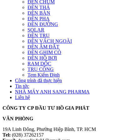
ĐÈN CHÙM
ĐÈN THẢ
ĐÈN BÀN
ĐÈN PHA
ĐÈN ĐƯỜNG
SOLAR
ĐÈN TRỤ
ĐÈN VÁCH NGOÀI
ĐÈN ÂM ĐẤT
ĐÈN GHIM CỎ
ĐÈN HỒ BƠI
RAM DỐC
TRỤ CỔNG
Tem Kiểm Định
Công trình đã thực hiện
Tin tức
NHÀ MÁY ANH SANG PHARMA
Liên hệ
CÔNG TY CP ĐẦU TƯ HỒ GIA PHÁT
VĂN PHÒNG
19A Linh Đông, Phường Hiệp Bình, TP. HCM
Tel:
(028) 37262157