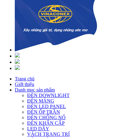
Trang chủ
Giới thiệu
Danh mục sản phẩm
ĐÈN DOWNLIGHT
ĐÈN MÁNG
ĐÈN LED PANEL
ĐÈN ỐP TRẦN
ĐÈN CHỐNG NỔ
ĐÈN KHẨN CẤP
LED DÂY
VÁCH TRANG TRÍ