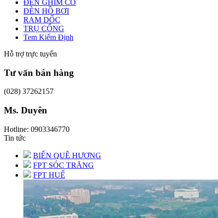
ĐÈN GHIM CỎ
ĐÈN HỒ BƠI
RAM DỐC
TRỤ CỔNG
Tem Kiểm Định
Hỗ trợ trực tuyến
Tư vấn bán hàng
(028) 37262157
Ms. Duyên
Hotline: 0903346770
Tin tức
BIỂN QUÊ HƯƠNG
FPT SÓC TRĂNG
FPT HUẾ