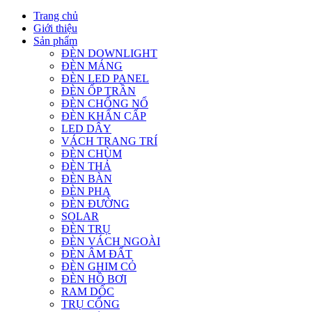
Trang chủ
Giới thiệu
Sản phẩm
ĐÈN DOWNLIGHT
ĐÈN MÁNG
ĐÈN LED PANEL
ĐÈN ỐP TRẦN
ĐÈN CHỐNG NỔ
ĐÈN KHẨN CẤP
LED DÂY
VÁCH TRANG TRÍ
ĐÈN CHÙM
ĐÈN THẢ
ĐÈN BÀN
ĐÈN PHA
ĐÈN ĐƯỜNG
SOLAR
ĐÈN TRỤ
ĐÈN VÁCH NGOÀI
ĐÈN ÂM ĐẤT
ĐÈN GHIM CỎ
ĐÈN HỒ BƠI
RAM DỐC
TRỤ CỔNG