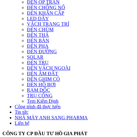
ĐÈN ỐP TRẦN
ĐÈN CHỐNG NỔ
ĐÈN KHẨN CẤP
LED DÂY
VÁCH TRANG TRÍ
ĐÈN CHÙM
ĐÈN THẢ
ĐÈN BÀN
ĐÈN PHA
ĐÈN ĐƯỜNG
SOLAR
ĐÈN TRỤ
ĐÈN VÁCH NGOÀI
ĐÈN ÂM ĐẤT
ĐÈN GHIM CỎ
ĐÈN HỒ BƠI
RAM DỐC
TRỤ CỔNG
Tem Kiểm Định
Công trình đã thực hiện
Tin tức
NHÀ MÁY ANH SANG PHARMA
Liên hệ
CÔNG TY CP ĐẦU TƯ HỒ GIA PHÁT