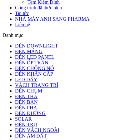
Tem Kiểm Định
Công trình đã thực hiện
Tin tức
NHÀ MÁY ANH SANG PHARMA
Liên hệ
Danh mục
ĐÈN DOWNLIGHT
ĐÈN MÁNG
ĐÈN LED PANEL
ĐÈN ỐP TRẦN
ĐÈN CHỐNG NỔ
ĐÈN KHẨN CẤP
LED DÂY
VÁCH TRANG TRÍ
ĐÈN CHÙM
ĐÈN THẢ
ĐÈN BÀN
ĐÈN PHA
ĐÈN ĐƯỜNG
SOLAR
ĐÈN TRỤ
ĐÈN VÁCH NGOÀI
ĐÈN ÂM ĐẤT