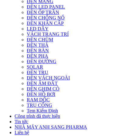
ĐÈN MÁNG
ĐÈN LED PANEL
ĐÈN ỐP TRẦN
ĐÈN CHỐNG NỔ
ĐÈN KHẨN CẤP
LED DÂY
VÁCH TRANG TRÍ
ĐÈN CHÙM
ĐÈN THẢ
ĐÈN BÀN
ĐÈN PHA
ĐÈN ĐƯỜNG
SOLAR
ĐÈN TRỤ
ĐÈN VÁCH NGOÀI
ĐÈN ÂM ĐẤT
ĐÈN GHIM CỎ
ĐÈN HỒ BƠI
RAM DỐC
TRỤ CỔNG
Tem Kiểm Định
Công trình đã thực hiện
Tin tức
NHÀ MÁY ANH SANG PHARMA
Liên hệ