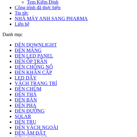
Tem Kiểm Định
Công trình đã thực hiện
Tin tức
NHÀ MÁY ANH SANG PHARMA
Liên hệ
Danh mục
ĐÈN DOWNLIGHT
ĐÈN MÁNG
ĐÈN LED PANEL
ĐÈN ỐP TRẦN
ĐÈN CHỐNG NỔ
ĐÈN KHẨN CẤP
LED DÂY
VÁCH TRANG TRÍ
ĐÈN CHÙM
ĐÈN THẢ
ĐÈN BÀN
ĐÈN PHA
ĐÈN ĐƯỜNG
SOLAR
ĐÈN TRỤ
ĐÈN VÁCH NGOÀI
ĐÈN ÂM ĐẤT