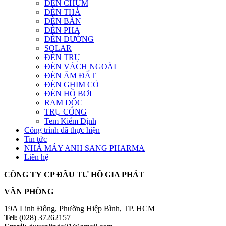
ĐÈN CHÙM
ĐÈN THẢ
ĐÈN BÀN
ĐÈN PHA
ĐÈN ĐƯỜNG
SOLAR
ĐÈN TRỤ
ĐÈN VÁCH NGOÀI
ĐÈN ÂM ĐẤT
ĐÈN GHIM CỎ
ĐÈN HỒ BƠI
RAM DỐC
TRỤ CỔNG
Tem Kiểm Định
Công trình đã thực hiện
Tin tức
NHÀ MÁY ANH SANG PHARMA
Liên hệ
CÔNG TY CP ĐẦU TƯ HỒ GIA PHÁT
VĂN PHÒNG
19A Linh Đông, Phường Hiệp Bình, TP. HCM
Tel:
(028) 37262157