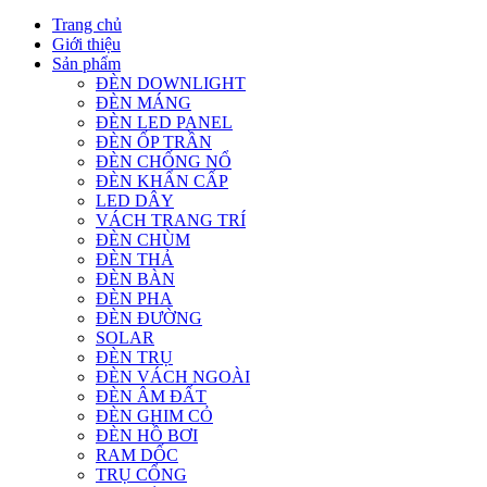
Trang chủ
Giới thiệu
Sản phẩm
ĐÈN DOWNLIGHT
ĐÈN MÁNG
ĐÈN LED PANEL
ĐÈN ỐP TRẦN
ĐÈN CHỐNG NỔ
ĐÈN KHẨN CẤP
LED DÂY
VÁCH TRANG TRÍ
ĐÈN CHÙM
ĐÈN THẢ
ĐÈN BÀN
ĐÈN PHA
ĐÈN ĐƯỜNG
SOLAR
ĐÈN TRỤ
ĐÈN VÁCH NGOÀI
ĐÈN ÂM ĐẤT
ĐÈN GHIM CỎ
ĐÈN HỒ BƠI
RAM DỐC
TRỤ CỔNG