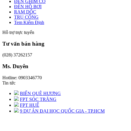
ĐÈN GHIM CỎ
ĐÈN HỒ BƠI
RAM DỐC
TRỤ CỔNG
Tem Kiểm Định
Hỗ trợ trực tuyến
Tư vấn bán hàng
(028) 37262157
Ms. Duyên
Hotline: 0903346770
Tin tức
BIỂN QUÊ HƯƠNG
FPT SÓC TRĂNG
FPT HUẾ
9 DỰ ÁN ĐẠI HỌC QUỐC GIA - TP.HCM