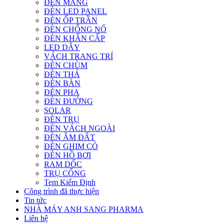
ĐÈN MÁNG
ĐÈN LED PANEL
ĐÈN ỐP TRẦN
ĐÈN CHỐNG NỔ
ĐÈN KHẨN CẤP
LED DÂY
VÁCH TRANG TRÍ
ĐÈN CHÙM
ĐÈN THẢ
ĐÈN BÀN
ĐÈN PHA
ĐÈN ĐƯỜNG
SOLAR
ĐÈN TRỤ
ĐÈN VÁCH NGOÀI
ĐÈN ÂM ĐẤT
ĐÈN GHIM CỎ
ĐÈN HỒ BƠI
RAM DỐC
TRỤ CỔNG
Tem Kiểm Định
Công trình đã thực hiện
Tin tức
NHÀ MÁY ANH SANG PHARMA
Liên hệ