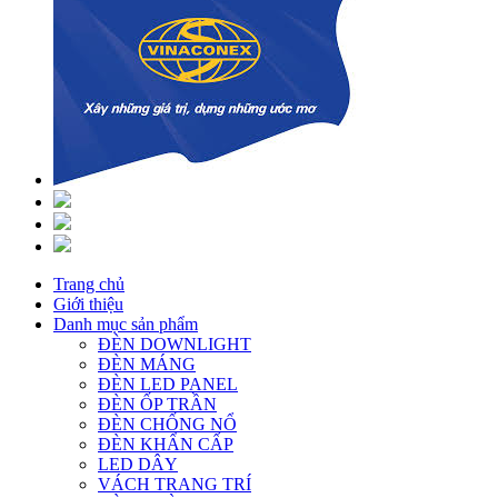
Trang chủ
Giới thiệu
Danh mục sản phẩm
ĐÈN DOWNLIGHT
ĐÈN MÁNG
ĐÈN LED PANEL
ĐÈN ỐP TRẦN
ĐÈN CHỐNG NỔ
ĐÈN KHẨN CẤP
LED DÂY
VÁCH TRANG TRÍ