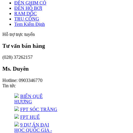
ĐÈN GHIM CỎ
ĐÈN HỒ BƠI
RAM DỐC
TRỤ CỔNG
Tem Kiểm Định
Hỗ trợ trực tuyến
Tư vấn bán hàng
(028) 37262157
Ms. Duyên
Hotline: 0903346770
Tin tức
BIỂN QUÊ
HƯƠNG
FPT SÓC TRĂNG
FPT HUẾ
9 DỰ ÁN ĐẠI
HỌC QUỐC GIA -