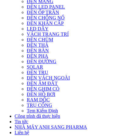
ĐÈN MÁNG
ĐÈN LED PANEL
ĐÈN ỐP TRẦN
ĐÈN CHỐNG NỔ
ĐÈN KHẨN CẤP
LED DÂY
VÁCH TRANG TRÍ
ĐÈN CHÙM
ĐÈN THẢ
ĐÈN BÀN
ĐÈN PHA
ĐÈN ĐƯỜNG
SOLAR
ĐÈN TRỤ
ĐÈN VÁCH NGOÀI
ĐÈN ÂM ĐẤT
ĐÈN GHIM CỎ
ĐÈN HỒ BƠI
RAM DỐC
TRỤ CỔNG
Tem Kiểm Định
Công trình đã thực hiện
Tin tức
NHÀ MÁY ANH SANG PHARMA
Liên hệ