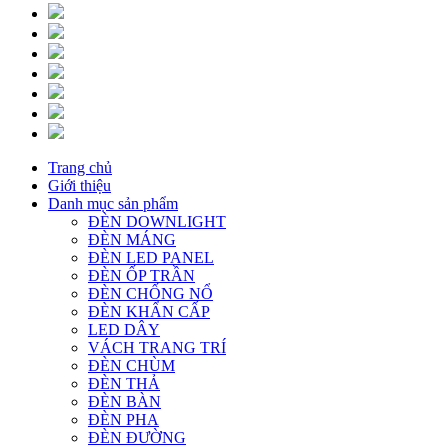
Trang chủ
Giới thiệu
Danh mục sản phẩm
ĐÈN DOWNLIGHT
ĐÈN MÁNG
ĐÈN LED PANEL
ĐÈN ỐP TRẦN
ĐÈN CHỐNG NỔ
ĐÈN KHẨN CẤP
LED DÂY
VÁCH TRANG TRÍ
ĐÈN CHÙM
ĐÈN THẢ
ĐÈN BÀN
ĐÈN PHA
ĐÈN ĐƯỜNG