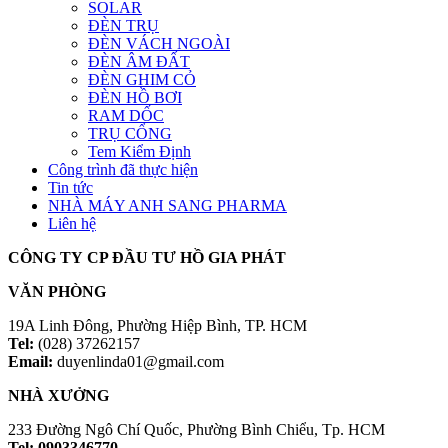
SOLAR
ĐÈN TRỤ
ĐÈN VÁCH NGOÀI
ĐÈN ÂM ĐẤT
ĐÈN GHIM CỎ
ĐÈN HỒ BƠI
RAM DỐC
TRỤ CỔNG
Tem Kiểm Định
Công trình đã thực hiện
Tin tức
NHÀ MÁY ANH SANG PHARMA
Liên hệ
CÔNG TY CP ĐẦU TƯ HỒ GIA PHÁT
VĂN PHÒNG
19A Linh Đông, Phường Hiệp Bình, TP. HCM
Tel:
(028) 37262157
Email:
duyenlinda01@gmail.com
NHÀ XƯỞNG
233 Đường Ngô Chí Quốc, Phường Bình Chiểu, Tp. HCM
Tel: 0903346770