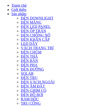
Trang chủ
Giới thiệu
Sản phẩm
ĐÈN DOWNLIGHT
ĐÈN MÁNG
ĐÈN LED PANEL
ĐÈN ỐP TRẦN
ĐÈN CHỐNG NỔ
ĐÈN KHẨN CẤP
LED DÂY
VÁCH TRANG TRÍ
ĐÈN CHÙM
ĐÈN THẢ
ĐÈN BÀN
ĐÈN PHA
ĐÈN ĐƯỜNG
SOLAR
ĐÈN TRỤ
ĐÈN VÁCH NGOÀI
ĐÈN ÂM ĐẤT
ĐÈN GHIM CỎ
ĐÈN HỒ BƠI
RAM DỐC
TRỤ CỔNG