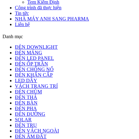
Tem Kiểm Định
Công trình đã thực hiện
Tin tức
NHÀ MÁY ANH SANG PHARMA
Liên hệ
Danh mục
ĐÈN DOWNLIGHT
ĐÈN MÁNG
ĐÈN LED PANEL
ĐÈN ỐP TRẦN
ĐÈN CHỐNG NỔ
ĐÈN KHẨN CẤP
LED DÂY
VÁCH TRANG TRÍ
ĐÈN CHÙM
ĐÈN THẢ
ĐÈN BÀN
ĐÈN PHA
ĐÈN ĐƯỜNG
SOLAR
ĐÈN TRỤ
ĐÈN VÁCH NGOÀI
ĐÈN ÂM ĐẤT