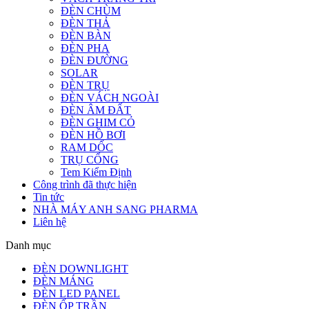
ĐÈN CHÙM
ĐÈN THẢ
ĐÈN BÀN
ĐÈN PHA
ĐÈN ĐƯỜNG
SOLAR
ĐÈN TRỤ
ĐÈN VÁCH NGOÀI
ĐÈN ÂM ĐẤT
ĐÈN GHIM CỎ
ĐÈN HỒ BƠI
RAM DỐC
TRỤ CỔNG
Tem Kiểm Định
Công trình đã thực hiện
Tin tức
NHÀ MÁY ANH SANG PHARMA
Liên hệ
Danh mục
ĐÈN DOWNLIGHT
ĐÈN MÁNG
ĐÈN LED PANEL
ĐÈN ỐP TRẦN