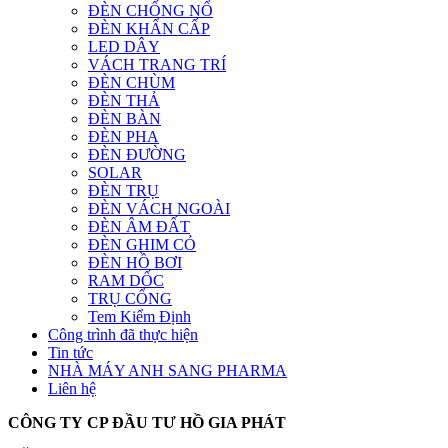
ĐÈN CHỐNG NỔ
ĐÈN KHẨN CẤP
LED DÂY
VÁCH TRANG TRÍ
ĐÈN CHÙM
ĐÈN THẢ
ĐÈN BÀN
ĐÈN PHA
ĐÈN ĐƯỜNG
SOLAR
ĐÈN TRỤ
ĐÈN VÁCH NGOÀI
ĐÈN ÂM ĐẤT
ĐÈN GHIM CỎ
ĐÈN HỒ BƠI
RAM DỐC
TRỤ CỔNG
Tem Kiểm Định
Công trình đã thực hiện
Tin tức
NHÀ MÁY ANH SANG PHARMA
Liên hệ
CÔNG TY CP ĐẦU TƯ HỒ GIA PHÁT