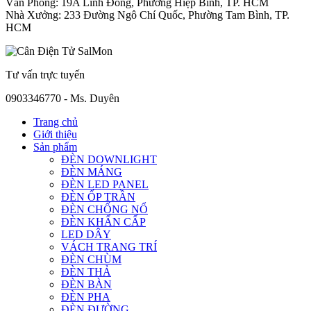
Văn Phòng: 19A Linh Đông, Phường Hiệp Bình, TP. HCM
Nhà Xưởng: 233 Đường Ngô Chí Quốc, Phường Tam Bình, TP.
HCM
Tư vấn trực tuyến
0903346770 - Ms. Duyên
Trang chủ
Giới thiệu
Sản phẩm
ĐÈN DOWNLIGHT
ĐÈN MÁNG
ĐÈN LED PANEL
ĐÈN ỐP TRẦN
ĐÈN CHỐNG NỔ
ĐÈN KHẨN CẤP
LED DÂY
VÁCH TRANG TRÍ
ĐÈN CHÙM
ĐÈN THẢ
ĐÈN BÀN
ĐÈN PHA
ĐÈN ĐƯỜNG