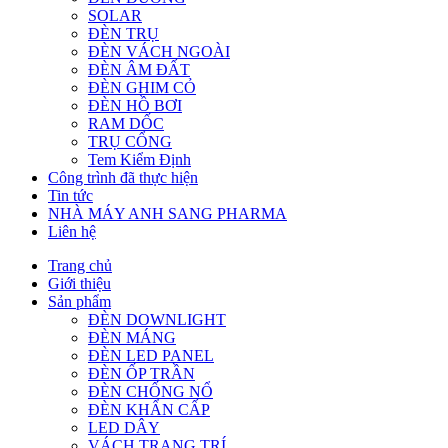
SOLAR
ĐÈN TRỤ
ĐÈN VÁCH NGOÀI
ĐÈN ÂM ĐẤT
ĐÈN GHIM CỎ
ĐÈN HỒ BƠI
RAM DỐC
TRỤ CỔNG
Tem Kiểm Định
Công trình đã thực hiện
Tin tức
NHÀ MÁY ANH SANG PHARMA
Liên hệ
Trang chủ
Giới thiệu
Sản phẩm
ĐÈN DOWNLIGHT
ĐÈN MÁNG
ĐÈN LED PANEL
ĐÈN ỐP TRẦN
ĐÈN CHỐNG NỔ
ĐÈN KHẨN CẤP
LED DÂY
VÁCH TRANG TRÍ