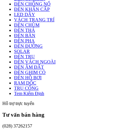
ĐÈN CHỐNG NỔ
ĐÈN KHẨN CẤP
LED DÂY
VÁCH TRANG TRÍ
ĐÈN CHÙM
ĐÈN THẢ
ĐÈN BÀN
ĐÈN PHA
ĐÈN ĐƯỜNG
SOLAR
ĐÈN TRỤ
ĐÈN VÁCH NGOÀI
ĐÈN ÂM ĐẤT
ĐÈN GHIM CỎ
ĐÈN HỒ BƠI
RAM DỐC
TRỤ CỔNG
Tem Kiểm Định
Hỗ trợ trực tuyến
Tư vấn bán hàng
(028) 37262157