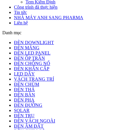
Tem Kiểm Định
Công trình đã thực hiện
Tin tức
NHÀ MÁY ANH SANG PHARMA
Liên hệ
Danh mục
ĐÈN DOWNLIGHT
ĐÈN MÁNG
ĐÈN LED PANEL
ĐÈN ỐP TRẦN
ĐÈN CHỐNG NỔ
ĐÈN KHẨN CẤP
LED DÂY
VÁCH TRANG TRÍ
ĐÈN CHÙM
ĐÈN THẢ
ĐÈN BÀN
ĐÈN PHA
ĐÈN ĐƯỜNG
SOLAR
ĐÈN TRỤ
ĐÈN VÁCH NGOÀI
ĐÈN ÂM ĐẤT