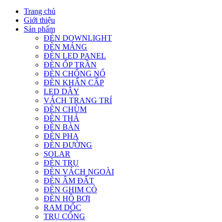
Trang chủ
Giới thiệu
Sản phẩm
ĐÈN DOWNLIGHT
ĐÈN MÁNG
ĐÈN LED PANEL
ĐÈN ỐP TRẦN
ĐÈN CHỐNG NỔ
ĐÈN KHẨN CẤP
LED DÂY
VÁCH TRANG TRÍ
ĐÈN CHÙM
ĐÈN THẢ
ĐÈN BÀN
ĐÈN PHA
ĐÈN ĐƯỜNG
SOLAR
ĐÈN TRỤ
ĐÈN VÁCH NGOÀI
ĐÈN ÂM ĐẤT
ĐÈN GHIM CỎ
ĐÈN HỒ BƠI
RAM DỐC
TRỤ CỔNG