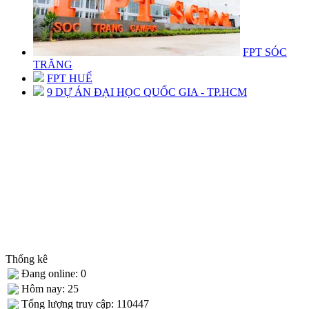
FPT SÓC
TRĂNG
FPT HUẾ
9 DỰ ÁN ĐẠI HỌC QUỐC GIA - TP.HCM
Thống kê
Đang online: 0
Hôm nay: 25
Tống lượng truy cập: 110447