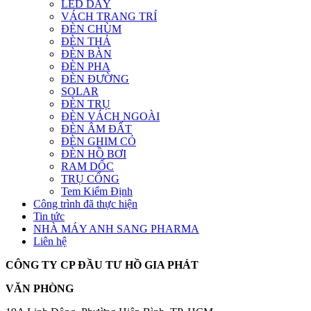
LED DÂY
VÁCH TRANG TRÍ
ĐÈN CHÙM
ĐÈN THẢ
ĐÈN BÀN
ĐÈN PHA
ĐÈN ĐƯỜNG
SOLAR
ĐÈN TRỤ
ĐÈN VÁCH NGOÀI
ĐÈN ÂM ĐẤT
ĐÈN GHIM CỎ
ĐÈN HỒ BƠI
RAM DỐC
TRỤ CỔNG
Tem Kiểm Định
Công trình đã thực hiện
Tin tức
NHÀ MÁY ANH SANG PHARMA
Liên hệ
CÔNG TY CP ĐẦU TƯ HỒ GIA PHÁT
VĂN PHÒNG