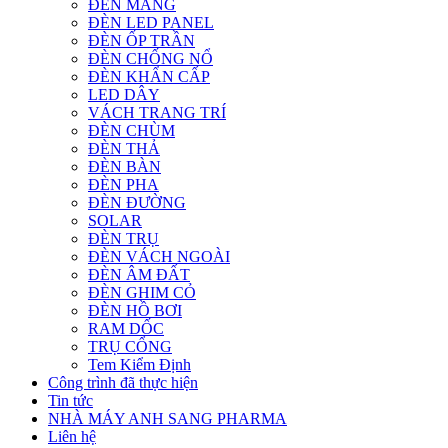
ĐÈN MÁNG
ĐÈN LED PANEL
ĐÈN ỐP TRẦN
ĐÈN CHỐNG NỔ
ĐÈN KHẨN CẤP
LED DÂY
VÁCH TRANG TRÍ
ĐÈN CHÙM
ĐÈN THẢ
ĐÈN BÀN
ĐÈN PHA
ĐÈN ĐƯỜNG
SOLAR
ĐÈN TRỤ
ĐÈN VÁCH NGOÀI
ĐÈN ÂM ĐẤT
ĐÈN GHIM CỎ
ĐÈN HỒ BƠI
RAM DỐC
TRỤ CỔNG
Tem Kiểm Định
Công trình đã thực hiện
Tin tức
NHÀ MÁY ANH SANG PHARMA
Liên hệ