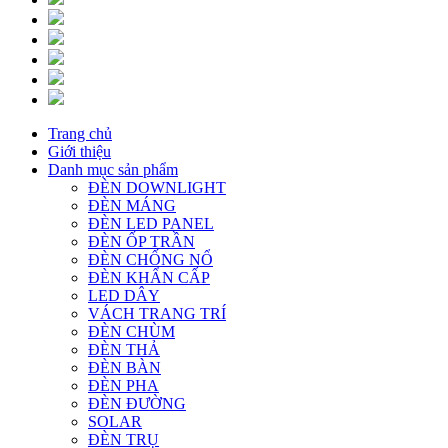
Trang chủ
Giới thiệu
Danh mục sản phẩm
ĐÈN DOWNLIGHT
ĐÈN MÁNG
ĐÈN LED PANEL
ĐÈN ỐP TRẦN
ĐÈN CHỐNG NỔ
ĐÈN KHẨN CẤP
LED DÂY
VÁCH TRANG TRÍ
ĐÈN CHÙM
ĐÈN THẢ
ĐÈN BÀN
ĐÈN PHA
ĐÈN ĐƯỜNG
SOLAR
ĐÈN TRỤ