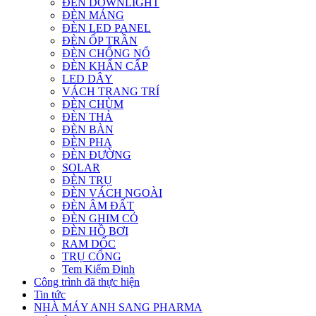
ĐÈN DOWNLIGHT
ĐÈN MÁNG
ĐÈN LED PANEL
ĐÈN ỐP TRẦN
ĐÈN CHỐNG NỔ
ĐÈN KHẨN CẤP
LED DÂY
VÁCH TRANG TRÍ
ĐÈN CHÙM
ĐÈN THẢ
ĐÈN BÀN
ĐÈN PHA
ĐÈN ĐƯỜNG
SOLAR
ĐÈN TRỤ
ĐÈN VÁCH NGOÀI
ĐÈN ÂM ĐẤT
ĐÈN GHIM CỎ
ĐÈN HỒ BƠI
RAM DỐC
TRỤ CỔNG
Tem Kiểm Định
Công trình đã thực hiện
Tin tức
NHÀ MÁY ANH SANG PHARMA