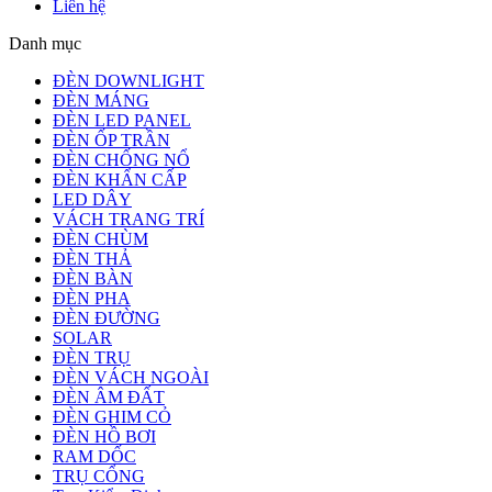
Liên hệ
Danh mục
ĐÈN DOWNLIGHT
ĐÈN MÁNG
ĐÈN LED PANEL
ĐÈN ỐP TRẦN
ĐÈN CHỐNG NỔ
ĐÈN KHẨN CẤP
LED DÂY
VÁCH TRANG TRÍ
ĐÈN CHÙM
ĐÈN THẢ
ĐÈN BÀN
ĐÈN PHA
ĐÈN ĐƯỜNG
SOLAR
ĐÈN TRỤ
ĐÈN VÁCH NGOÀI
ĐÈN ÂM ĐẤT
ĐÈN GHIM CỎ
ĐÈN HỒ BƠI
RAM DỐC
TRỤ CỔNG