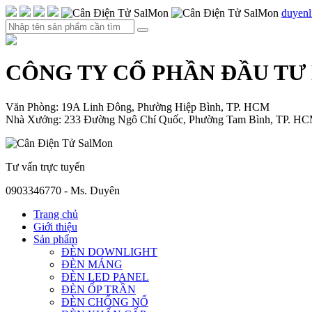
duyen
CÔNG TY CỔ PHẦN ĐẦU TƯ
Văn Phòng: 19A Linh Đông, Phường Hiệp Bình, TP. HCM
Nhà Xưởng: 233 Đường Ngô Chí Quốc, Phường Tam Bình, TP. H
Tư vấn trực tuyến
0903346770 - Ms. Duyên
Trang chủ
Giới thiệu
Sản phẩm
ĐÈN DOWNLIGHT
ĐÈN MÁNG
ĐÈN LED PANEL
ĐÈN ỐP TRẦN
ĐÈN CHỐNG NỔ