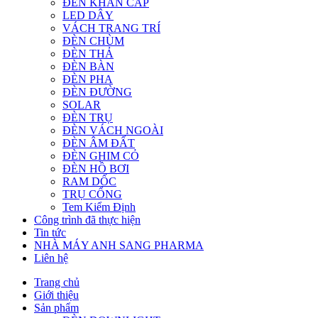
ĐÈN KHẨN CẤP
LED DÂY
VÁCH TRANG TRÍ
ĐÈN CHÙM
ĐÈN THẢ
ĐÈN BÀN
ĐÈN PHA
ĐÈN ĐƯỜNG
SOLAR
ĐÈN TRỤ
ĐÈN VÁCH NGOÀI
ĐÈN ÂM ĐẤT
ĐÈN GHIM CỎ
ĐÈN HỒ BƠI
RAM DỐC
TRỤ CỔNG
Tem Kiểm Định
Công trình đã thực hiện
Tin tức
NHÀ MÁY ANH SANG PHARMA
Liên hệ
Trang chủ
Giới thiệu
Sản phẩm