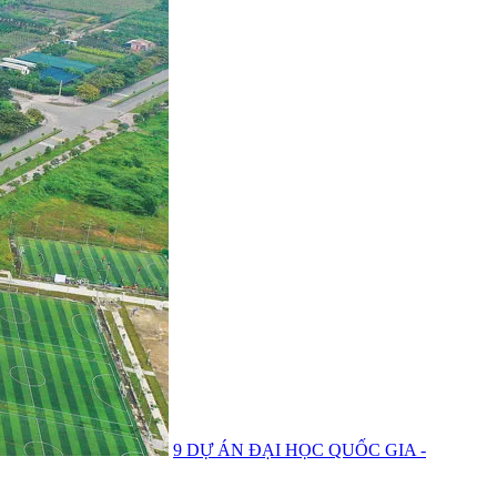
9 DỰ ÁN ĐẠI HỌC QUỐC GIA -