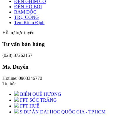
ĐÈN GHIM CỎ
ĐÈN HỒ BƠI
RAM DỐC
TRỤ CỔNG
Tem Kiểm Định
Hỗ trợ trực tuyến
Tư vấn bán hàng
(028) 37262157
Ms. Duyên
Hotline: 0903346770
Tin tức
BIỂN QUÊ HƯƠNG
FPT SÓC TRĂNG
FPT HUẾ
9 DỰ ÁN ĐẠI HỌC QUỐC GIA - TP.HCM