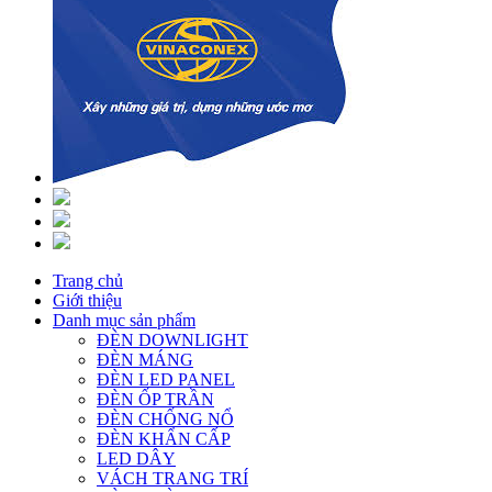
Trang chủ
Giới thiệu
Danh mục sản phẩm
ĐÈN DOWNLIGHT
ĐÈN MÁNG
ĐÈN LED PANEL
ĐÈN ỐP TRẦN
ĐÈN CHỐNG NỔ
ĐÈN KHẨN CẤP
LED DÂY
VÁCH TRANG TRÍ