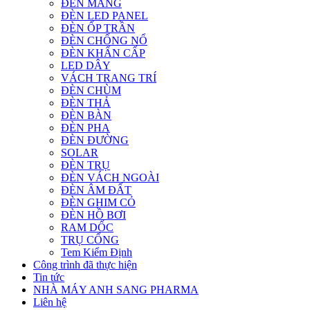
ĐÈN MÁNG
ĐÈN LED PANEL
ĐÈN ỐP TRẦN
ĐÈN CHỐNG NỔ
ĐÈN KHẨN CẤP
LED DÂY
VÁCH TRANG TRÍ
ĐÈN CHÙM
ĐÈN THẢ
ĐÈN BÀN
ĐÈN PHA
ĐÈN ĐƯỜNG
SOLAR
ĐÈN TRỤ
ĐÈN VÁCH NGOÀI
ĐÈN ÂM ĐẤT
ĐÈN GHIM CỎ
ĐÈN HỒ BƠI
RAM DỐC
TRỤ CỔNG
Tem Kiểm Định
Công trình đã thực hiện
Tin tức
NHÀ MÁY ANH SANG PHARMA
Liên hệ