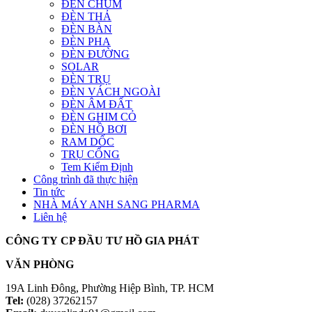
ĐÈN CHÙM
ĐÈN THẢ
ĐÈN BÀN
ĐÈN PHA
ĐÈN ĐƯỜNG
SOLAR
ĐÈN TRỤ
ĐÈN VÁCH NGOÀI
ĐÈN ÂM ĐẤT
ĐÈN GHIM CỎ
ĐÈN HỒ BƠI
RAM DỐC
TRỤ CỔNG
Tem Kiểm Định
Công trình đã thực hiện
Tin tức
NHÀ MÁY ANH SANG PHARMA
Liên hệ
CÔNG TY CP ĐẦU TƯ HỒ GIA PHÁT
VĂN PHÒNG
19A Linh Đông, Phường Hiệp Bình, TP. HCM
Tel:
(028) 37262157