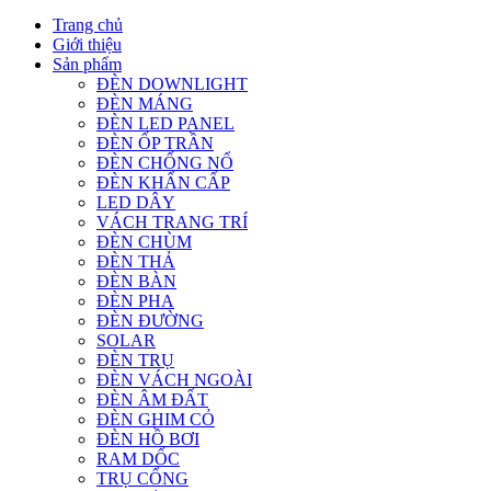
Trang chủ
Giới thiệu
Sản phẩm
ĐÈN DOWNLIGHT
ĐÈN MÁNG
ĐÈN LED PANEL
ĐÈN ỐP TRẦN
ĐÈN CHỐNG NỔ
ĐÈN KHẨN CẤP
LED DÂY
VÁCH TRANG TRÍ
ĐÈN CHÙM
ĐÈN THẢ
ĐÈN BÀN
ĐÈN PHA
ĐÈN ĐƯỜNG
SOLAR
ĐÈN TRỤ
ĐÈN VÁCH NGOÀI
ĐÈN ÂM ĐẤT
ĐÈN GHIM CỎ
ĐÈN HỒ BƠI
RAM DỐC
TRỤ CỔNG