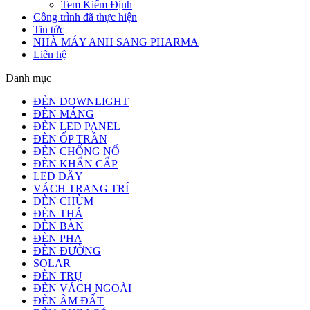
Tem Kiểm Định
Công trình đã thực hiện
Tin tức
NHÀ MÁY ANH SANG PHARMA
Liên hệ
Danh mục
ĐÈN DOWNLIGHT
ĐÈN MÁNG
ĐÈN LED PANEL
ĐÈN ỐP TRẦN
ĐÈN CHỐNG NỔ
ĐÈN KHẨN CẤP
LED DÂY
VÁCH TRANG TRÍ
ĐÈN CHÙM
ĐÈN THẢ
ĐÈN BÀN
ĐÈN PHA
ĐÈN ĐƯỜNG
SOLAR
ĐÈN TRỤ
ĐÈN VÁCH NGOÀI
ĐÈN ÂM ĐẤT