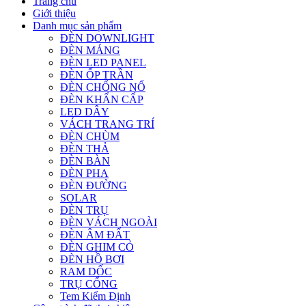
Trang chủ
Giới thiệu
Danh mục sản phẩm
ĐÈN DOWNLIGHT
ĐÈN MÁNG
ĐÈN LED PANEL
ĐÈN ỐP TRẦN
ĐÈN CHỐNG NỔ
ĐÈN KHẨN CẤP
LED DÂY
VÁCH TRANG TRÍ
ĐÈN CHÙM
ĐÈN THẢ
ĐÈN BÀN
ĐÈN PHA
ĐÈN ĐƯỜNG
SOLAR
ĐÈN TRỤ
ĐÈN VÁCH NGOÀI
ĐÈN ÂM ĐẤT
ĐÈN GHIM CỎ
ĐÈN HỒ BƠI
RAM DỐC
TRỤ CỔNG
Tem Kiểm Định