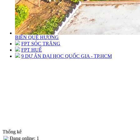
BIỂN QUÊ HƯƠNG
FPT SÓC TRĂNG
FPT HUẾ
9 DỰ ÁN ĐẠI HỌC QUỐC GIA - TP.HCM
Thống kê
Đang online: 1