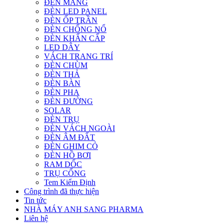
ĐÈN MÁNG
ĐÈN LED PANEL
ĐÈN ỐP TRẦN
ĐÈN CHỐNG NỔ
ĐÈN KHẨN CẤP
LED DÂY
VÁCH TRANG TRÍ
ĐÈN CHÙM
ĐÈN THẢ
ĐÈN BÀN
ĐÈN PHA
ĐÈN ĐƯỜNG
SOLAR
ĐÈN TRỤ
ĐÈN VÁCH NGOÀI
ĐÈN ÂM ĐẤT
ĐÈN GHIM CỎ
ĐÈN HỒ BƠI
RAM DỐC
TRỤ CỔNG
Tem Kiểm Định
Công trình đã thực hiện
Tin tức
NHÀ MÁY ANH SANG PHARMA
Liên hệ