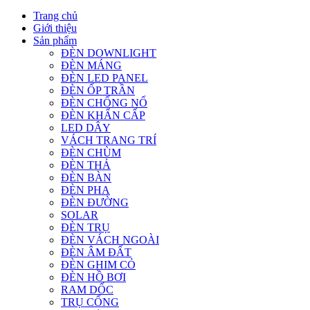
Trang chủ
Giới thiệu
Sản phẩm
ĐÈN DOWNLIGHT
ĐÈN MÁNG
ĐÈN LED PANEL
ĐÈN ỐP TRẦN
ĐÈN CHỐNG NỔ
ĐÈN KHẨN CẤP
LED DÂY
VÁCH TRANG TRÍ
ĐÈN CHÙM
ĐÈN THẢ
ĐÈN BÀN
ĐÈN PHA
ĐÈN ĐƯỜNG
SOLAR
ĐÈN TRỤ
ĐÈN VÁCH NGOÀI
ĐÈN ÂM ĐẤT
ĐÈN GHIM CỎ
ĐÈN HỒ BƠI
RAM DỐC
TRỤ CỔNG