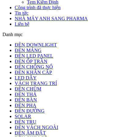
Tem Kiểm Định
Công trình đã thực hiện
Tin tức
NHÀ MÁY ANH SANG PHARMA
Liên hệ
Danh mục
ĐÈN DOWNLIGHT
ĐÈN MÁNG
ĐÈN LED PANEL
ĐÈN ỐP TRẦN
ĐÈN CHỐNG NỔ
ĐÈN KHẨN CẤP
LED DÂY
VÁCH TRANG TRÍ
ĐÈN CHÙM
ĐÈN THẢ
ĐÈN BÀN
ĐÈN PHA
ĐÈN ĐƯỜNG
SOLAR
ĐÈN TRỤ
ĐÈN VÁCH NGOÀI
ĐÈN ÂM ĐẤT