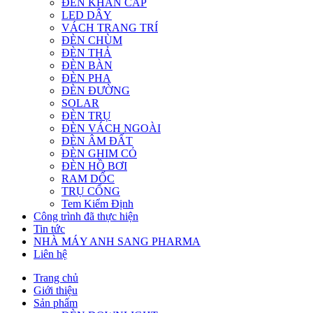
ĐÈN KHẨN CẤP
LED DÂY
VÁCH TRANG TRÍ
ĐÈN CHÙM
ĐÈN THẢ
ĐÈN BÀN
ĐÈN PHA
ĐÈN ĐƯỜNG
SOLAR
ĐÈN TRỤ
ĐÈN VÁCH NGOÀI
ĐÈN ÂM ĐẤT
ĐÈN GHIM CỎ
ĐÈN HỒ BƠI
RAM DỐC
TRỤ CỔNG
Tem Kiểm Định
Công trình đã thực hiện
Tin tức
NHÀ MÁY ANH SANG PHARMA
Liên hệ
Trang chủ
Giới thiệu
Sản phẩm