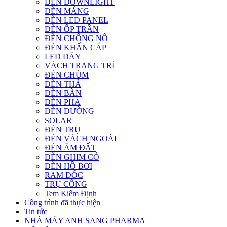
ĐÈN DOWNLIGHT
ĐÈN MÁNG
ĐÈN LED PANEL
ĐÈN ỐP TRẦN
ĐÈN CHỐNG NỔ
ĐÈN KHẨN CẤP
LED DÂY
VÁCH TRANG TRÍ
ĐÈN CHÙM
ĐÈN THẢ
ĐÈN BÀN
ĐÈN PHA
ĐÈN ĐƯỜNG
SOLAR
ĐÈN TRỤ
ĐÈN VÁCH NGOÀI
ĐÈN ÂM ĐẤT
ĐÈN GHIM CỎ
ĐÈN HỒ BƠI
RAM DỐC
TRỤ CỔNG
Tem Kiểm Định
Công trình đã thực hiện
Tin tức
NHÀ MÁY ANH SANG PHARMA