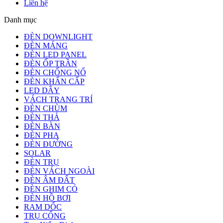
Liên hệ
Danh mục
ĐÈN DOWNLIGHT
ĐÈN MÁNG
ĐÈN LED PANEL
ĐÈN ỐP TRẦN
ĐÈN CHỐNG NỔ
ĐÈN KHẨN CẤP
LED DÂY
VÁCH TRANG TRÍ
ĐÈN CHÙM
ĐÈN THẢ
ĐÈN BÀN
ĐÈN PHA
ĐÈN ĐƯỜNG
SOLAR
ĐÈN TRỤ
ĐÈN VÁCH NGOÀI
ĐÈN ÂM ĐẤT
ĐÈN GHIM CỎ
ĐÈN HỒ BƠI
RAM DỐC
TRỤ CỔNG