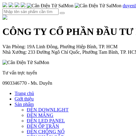
duyen
CÔNG TY CỔ PHẦN ĐẦU TƯ
Văn Phòng: 19A Linh Đông, Phường Hiệp Bình, TP. HCM
Nhà Xưởng: 233 Đường Ngô Chí Quốc, Phường Tam Bình, TP. H
Tư vấn trực tuyến
0903346770 - Ms. Duyên
Trang chủ
Giới thiệu
Sản phẩm
ĐÈN DOWNLIGHT
ĐÈN MÁNG
ĐÈN LED PANEL
ĐÈN ỐP TRẦN
ĐÈN CHỐNG NỔ