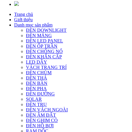
Trang chủ
Giới thiệu
Danh mục sản phẩm
ĐÈN DOWNLIGHT
ĐÈN MÁNG
ĐÈN LED PANEL
ĐÈN ỐP TRẦN
ĐÈN CHỐNG NỔ
ĐÈN KHẨN CẤP
LED DÂY
VÁCH TRANG TRÍ
ĐÈN CHÙM
ĐÈN THẢ
ĐÈN BÀN
ĐÈN PHA
ĐÈN ĐƯỜNG
SOLAR
ĐÈN TRỤ
ĐÈN VÁCH NGOÀI
ĐÈN ÂM ĐẤT
ĐÈN GHIM CỎ
ĐÈN HỒ BƠI
RAM DỐC