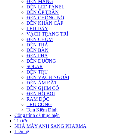
ĐÈN MÁNG
ĐÈN LED PANEL
ĐÈN ỐP TRẦN
ĐÈN CHỐNG NỔ
ĐÈN KHẨN CẤP
LED DÂY
VÁCH TRANG TRÍ
ĐÈN CHÙM
ĐÈN THẢ
ĐÈN BÀN
ĐÈN PHA
ĐÈN ĐƯỜNG
SOLAR
ĐÈN TRỤ
ĐÈN VÁCH NGOÀI
ĐÈN ÂM ĐẤT
ĐÈN GHIM CỎ
ĐÈN HỒ BƠI
RAM DỐC
TRỤ CỔNG
Tem Kiểm Định
Công trình đã thực hiện
Tin tức
NHÀ MÁY ANH SANG PHARMA
Liên hệ