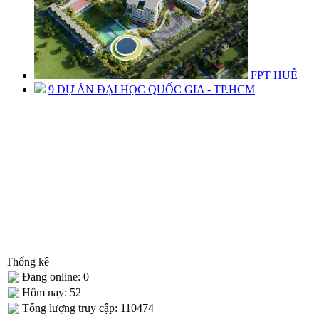
FPT HUẾ
9 DỰ ÁN ĐẠI HỌC QUỐC GIA - TP.HCM
Thống kê
Đang online: 0
Hôm nay: 52
Tống lượng truy cập: 110474