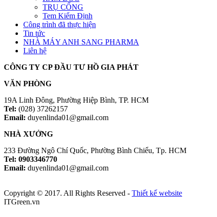
TRỤ CỔNG
Tem Kiểm Định
Công trình đã thực hiện
Tin tức
NHÀ MÁY ANH SANG PHARMA
Liên hệ
CÔNG TY CP ĐẦU TƯ HỒ GIA PHÁT
VĂN PHÒNG
19A Linh Đông, Phường Hiệp Bình, TP. HCM
Tel:
(028) 37262157
Email:
duyenlinda01@gmail.com
NHÀ XƯỞNG
233 Đường Ngô Chí Quốc, Phường Bình Chiểu, Tp. HCM
Tel: 0903346770
Email:
duyenlinda01@gmail.com
Copyright © 2017. All Rights Reserved -
Thiết kế website
ITGreen.vn