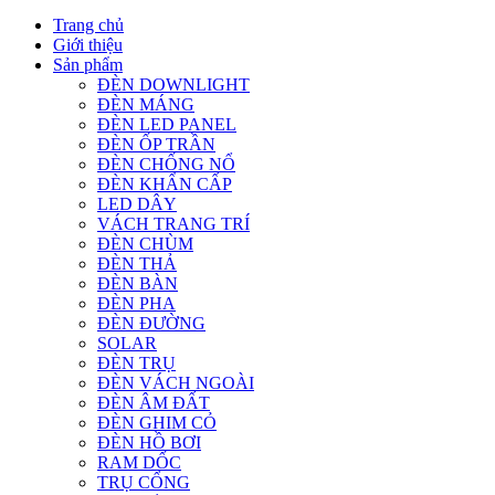
Trang chủ
Giới thiệu
Sản phẩm
ĐÈN DOWNLIGHT
ĐÈN MÁNG
ĐÈN LED PANEL
ĐÈN ỐP TRẦN
ĐÈN CHỐNG NỔ
ĐÈN KHẨN CẤP
LED DÂY
VÁCH TRANG TRÍ
ĐÈN CHÙM
ĐÈN THẢ
ĐÈN BÀN
ĐÈN PHA
ĐÈN ĐƯỜNG
SOLAR
ĐÈN TRỤ
ĐÈN VÁCH NGOÀI
ĐÈN ÂM ĐẤT
ĐÈN GHIM CỎ
ĐÈN HỒ BƠI
RAM DỐC
TRỤ CỔNG