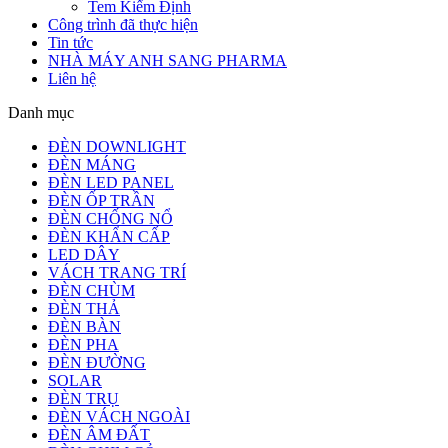
Tem Kiểm Định
Công trình đã thực hiện
Tin tức
NHÀ MÁY ANH SANG PHARMA
Liên hệ
Danh mục
ĐÈN DOWNLIGHT
ĐÈN MÁNG
ĐÈN LED PANEL
ĐÈN ỐP TRẦN
ĐÈN CHỐNG NỔ
ĐÈN KHẨN CẤP
LED DÂY
VÁCH TRANG TRÍ
ĐÈN CHÙM
ĐÈN THẢ
ĐÈN BÀN
ĐÈN PHA
ĐÈN ĐƯỜNG
SOLAR
ĐÈN TRỤ
ĐÈN VÁCH NGOÀI
ĐÈN ÂM ĐẤT