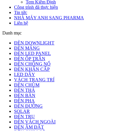
Tem Kiểm Định
Công trình đã thực hiện
Tin tức
NHÀ MÁY ANH SANG PHARMA
Liên hệ
Danh mục
ĐÈN DOWNLIGHT
ĐÈN MÁNG
ĐÈN LED PANEL
ĐÈN ỐP TRẦN
ĐÈN CHỐNG NỔ
ĐÈN KHẨN CẤP
LED DÂY
VÁCH TRANG TRÍ
ĐÈN CHÙM
ĐÈN THẢ
ĐÈN BÀN
ĐÈN PHA
ĐÈN ĐƯỜNG
SOLAR
ĐÈN TRỤ
ĐÈN VÁCH NGOÀI
ĐÈN ÂM ĐẤT