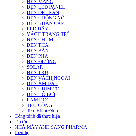
ĐÈN MÁNG
ĐÈN LED PANEL
ĐÈN ỐP TRẦN
ĐÈN CHỐNG NỔ
ĐÈN KHẨN CẤP
LED DÂY
VÁCH TRANG TRÍ
ĐÈN CHÙM
ĐÈN THẢ
ĐÈN BÀN
ĐÈN PHA
ĐÈN ĐƯỜNG
SOLAR
ĐÈN TRỤ
ĐÈN VÁCH NGOÀI
ĐÈN ÂM ĐẤT
ĐÈN GHIM CỎ
ĐÈN HỒ BƠI
RAM DỐC
TRỤ CỔNG
Tem Kiểm Định
Công trình đã thực hiện
Tin tức
NHÀ MÁY ANH SANG PHARMA
Liên hệ