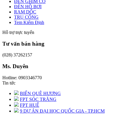
ĐÈN GHIM CỎ
ĐÈN HỒ BƠI
RAM DỐC
TRỤ CỔNG
Tem Kiểm Định
Hỗ trợ trực tuyến
Tư vấn bán hàng
(028) 37262157
Ms. Duyên
Hotline: 0903346770
Tin tức
BIỂN QUÊ HƯƠNG
FPT SÓC TRĂNG
FPT HUẾ
9 DỰ ÁN ĐẠI HỌC QUỐC GIA - TP.HCM