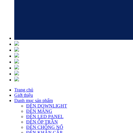
Trang chủ
Giới thiệu
Danh mục sản phẩm
ĐÈN DOWNLIGHT
ĐÈN MÁNG
ĐÈN LED PANEL
ĐÈN ỐP TRẦN
ĐÈN CHỐNG NỔ
ĐÈN KHẨN CẤP