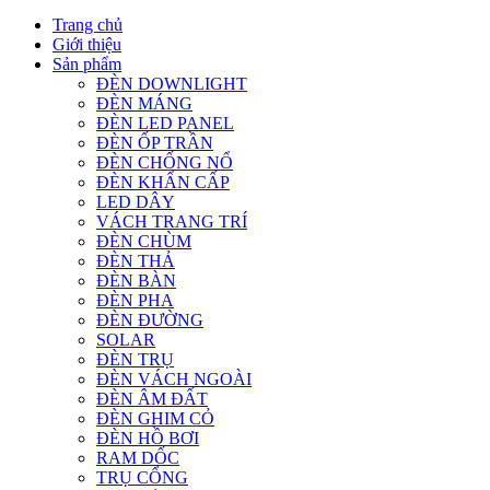
Trang chủ
Giới thiệu
Sản phẩm
ĐÈN DOWNLIGHT
ĐÈN MÁNG
ĐÈN LED PANEL
ĐÈN ỐP TRẦN
ĐÈN CHỐNG NỔ
ĐÈN KHẨN CẤP
LED DÂY
VÁCH TRANG TRÍ
ĐÈN CHÙM
ĐÈN THẢ
ĐÈN BÀN
ĐÈN PHA
ĐÈN ĐƯỜNG
SOLAR
ĐÈN TRỤ
ĐÈN VÁCH NGOÀI
ĐÈN ÂM ĐẤT
ĐÈN GHIM CỎ
ĐÈN HỒ BƠI
RAM DỐC
TRỤ CỔNG