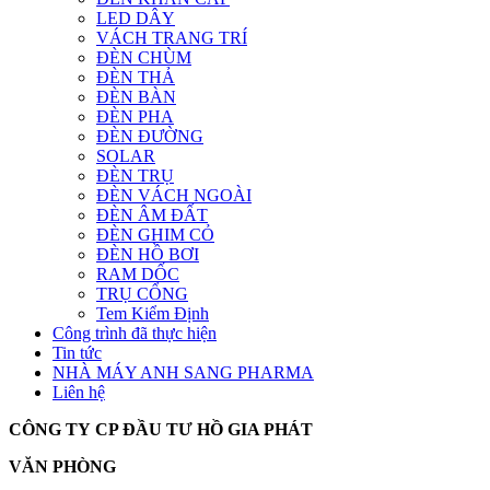
LED DÂY
VÁCH TRANG TRÍ
ĐÈN CHÙM
ĐÈN THẢ
ĐÈN BÀN
ĐÈN PHA
ĐÈN ĐƯỜNG
SOLAR
ĐÈN TRỤ
ĐÈN VÁCH NGOÀI
ĐÈN ÂM ĐẤT
ĐÈN GHIM CỎ
ĐÈN HỒ BƠI
RAM DỐC
TRỤ CỔNG
Tem Kiểm Định
Công trình đã thực hiện
Tin tức
NHÀ MÁY ANH SANG PHARMA
Liên hệ
CÔNG TY CP ĐẦU TƯ HỒ GIA PHÁT
VĂN PHÒNG