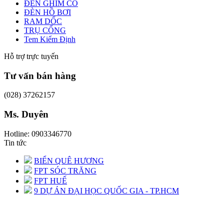
ĐÈN GHIM CỎ
ĐÈN HỒ BƠI
RAM DỐC
TRỤ CỔNG
Tem Kiểm Định
Hỗ trợ trực tuyến
Tư vấn bán hàng
(028) 37262157
Ms. Duyên
Hotline: 0903346770
Tin tức
BIỂN QUÊ HƯƠNG
FPT SÓC TRĂNG
FPT HUẾ
9 DỰ ÁN ĐẠI HỌC QUỐC GIA - TP.HCM