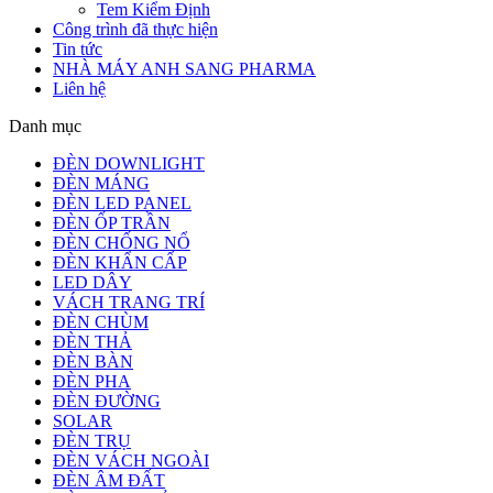
Tem Kiểm Định
Công trình đã thực hiện
Tin tức
NHÀ MÁY ANH SANG PHARMA
Liên hệ
Danh mục
ĐÈN DOWNLIGHT
ĐÈN MÁNG
ĐÈN LED PANEL
ĐÈN ỐP TRẦN
ĐÈN CHỐNG NỔ
ĐÈN KHẨN CẤP
LED DÂY
VÁCH TRANG TRÍ
ĐÈN CHÙM
ĐÈN THẢ
ĐÈN BÀN
ĐÈN PHA
ĐÈN ĐƯỜNG
SOLAR
ĐÈN TRỤ
ĐÈN VÁCH NGOÀI
ĐÈN ÂM ĐẤT