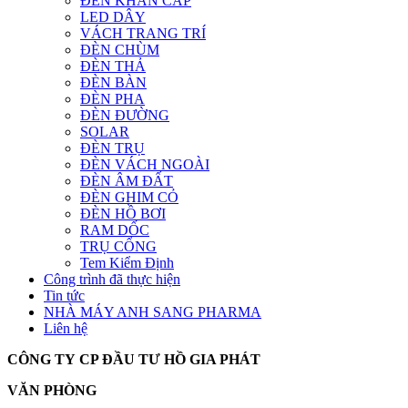
ĐÈN KHẨN CẤP
LED DÂY
VÁCH TRANG TRÍ
ĐÈN CHÙM
ĐÈN THẢ
ĐÈN BÀN
ĐÈN PHA
ĐÈN ĐƯỜNG
SOLAR
ĐÈN TRỤ
ĐÈN VÁCH NGOÀI
ĐÈN ÂM ĐẤT
ĐÈN GHIM CỎ
ĐÈN HỒ BƠI
RAM DỐC
TRỤ CỔNG
Tem Kiểm Định
Công trình đã thực hiện
Tin tức
NHÀ MÁY ANH SANG PHARMA
Liên hệ
CÔNG TY CP ĐẦU TƯ HỒ GIA PHÁT
VĂN PHÒNG