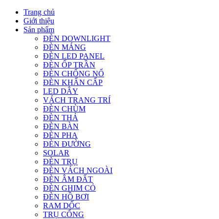
Trang chủ
Giới thiệu
Sản phẩm
ĐÈN DOWNLIGHT
ĐÈN MÁNG
ĐÈN LED PANEL
ĐÈN ỐP TRẦN
ĐÈN CHỐNG NỔ
ĐÈN KHẨN CẤP
LED DÂY
VÁCH TRANG TRÍ
ĐÈN CHÙM
ĐÈN THẢ
ĐÈN BÀN
ĐÈN PHA
ĐÈN ĐƯỜNG
SOLAR
ĐÈN TRỤ
ĐÈN VÁCH NGOÀI
ĐÈN ÂM ĐẤT
ĐÈN GHIM CỎ
ĐÈN HỒ BƠI
RAM DỐC
TRỤ CỔNG