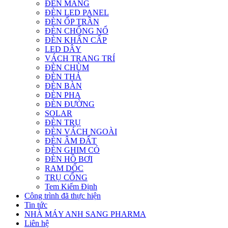
ĐÈN MÁNG
ĐÈN LED PANEL
ĐÈN ỐP TRẦN
ĐÈN CHỐNG NỔ
ĐÈN KHẨN CẤP
LED DÂY
VÁCH TRANG TRÍ
ĐÈN CHÙM
ĐÈN THẢ
ĐÈN BÀN
ĐÈN PHA
ĐÈN ĐƯỜNG
SOLAR
ĐÈN TRỤ
ĐÈN VÁCH NGOÀI
ĐÈN ÂM ĐẤT
ĐÈN GHIM CỎ
ĐÈN HỒ BƠI
RAM DỐC
TRỤ CỔNG
Tem Kiểm Định
Công trình đã thực hiện
Tin tức
NHÀ MÁY ANH SANG PHARMA
Liên hệ