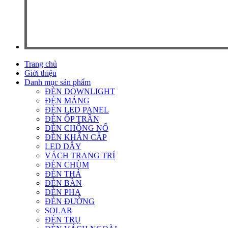
Trang chủ
Giới thiệu
Danh mục sản phẩm
ĐÈN DOWNLIGHT
ĐÈN MÁNG
ĐÈN LED PANEL
ĐÈN ỐP TRẦN
ĐÈN CHỐNG NỔ
ĐÈN KHẨN CẤP
LED DÂY
VÁCH TRANG TRÍ
ĐÈN CHÙM
ĐÈN THẢ
ĐÈN BÀN
ĐÈN PHA
ĐÈN ĐƯỜNG
SOLAR
ĐÈN TRỤ