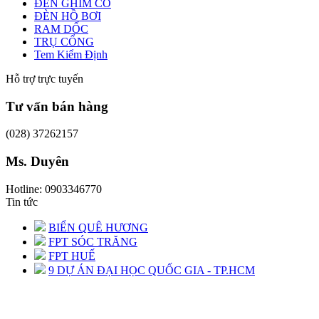
ĐÈN GHIM CỎ
ĐÈN HỒ BƠI
RAM DỐC
TRỤ CỔNG
Tem Kiểm Định
Hỗ trợ trực tuyến
Tư vấn bán hàng
(028) 37262157
Ms. Duyên
Hotline: 0903346770
Tin tức
BIỂN QUÊ HƯƠNG
FPT SÓC TRĂNG
FPT HUẾ
9 DỰ ÁN ĐẠI HỌC QUỐC GIA - TP.HCM