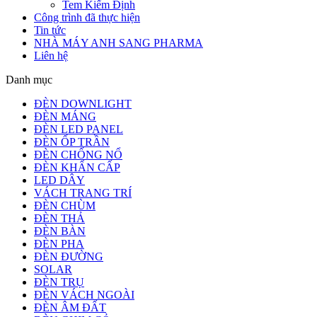
Tem Kiểm Định
Công trình đã thực hiện
Tin tức
NHÀ MÁY ANH SANG PHARMA
Liên hệ
Danh mục
ĐÈN DOWNLIGHT
ĐÈN MÁNG
ĐÈN LED PANEL
ĐÈN ỐP TRẦN
ĐÈN CHỐNG NỔ
ĐÈN KHẨN CẤP
LED DÂY
VÁCH TRANG TRÍ
ĐÈN CHÙM
ĐÈN THẢ
ĐÈN BÀN
ĐÈN PHA
ĐÈN ĐƯỜNG
SOLAR
ĐÈN TRỤ
ĐÈN VÁCH NGOÀI
ĐÈN ÂM ĐẤT