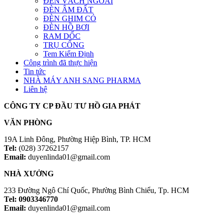
ĐÈN VÁCH NGOÀI
ĐÈN ÂM ĐẤT
ĐÈN GHIM CỎ
ĐÈN HỒ BƠI
RAM DỐC
TRỤ CỔNG
Tem Kiểm Định
Công trình đã thực hiện
Tin tức
NHÀ MÁY ANH SANG PHARMA
Liên hệ
CÔNG TY CP ĐẦU TƯ HỒ GIA PHÁT
VĂN PHÒNG
19A Linh Đông, Phường Hiệp Bình, TP. HCM
Tel:
(028) 37262157
Email:
duyenlinda01@gmail.com
NHÀ XƯỞNG
233 Đường Ngô Chí Quốc, Phường Bình Chiểu, Tp. HCM
Tel: 0903346770
Email:
duyenlinda01@gmail.com