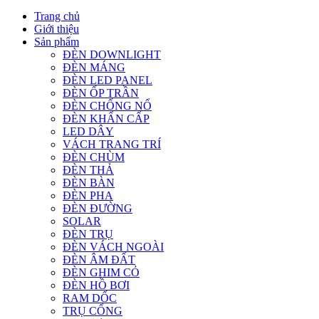
Trang chủ
Giới thiệu
Sản phẩm
ĐÈN DOWNLIGHT
ĐÈN MÁNG
ĐÈN LED PANEL
ĐÈN ỐP TRẦN
ĐÈN CHỐNG NỔ
ĐÈN KHẨN CẤP
LED DÂY
VÁCH TRANG TRÍ
ĐÈN CHÙM
ĐÈN THẢ
ĐÈN BÀN
ĐÈN PHA
ĐÈN ĐƯỜNG
SOLAR
ĐÈN TRỤ
ĐÈN VÁCH NGOÀI
ĐÈN ÂM ĐẤT
ĐÈN GHIM CỎ
ĐÈN HỒ BƠI
RAM DỐC
TRỤ CỔNG