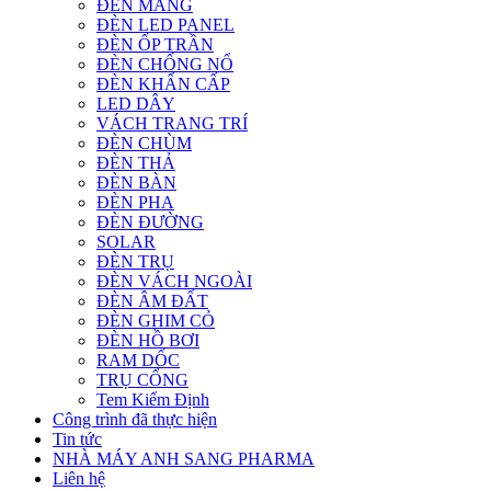
ĐÈN MÁNG
ĐÈN LED PANEL
ĐÈN ỐP TRẦN
ĐÈN CHỐNG NỔ
ĐÈN KHẨN CẤP
LED DÂY
VÁCH TRANG TRÍ
ĐÈN CHÙM
ĐÈN THẢ
ĐÈN BÀN
ĐÈN PHA
ĐÈN ĐƯỜNG
SOLAR
ĐÈN TRỤ
ĐÈN VÁCH NGOÀI
ĐÈN ÂM ĐẤT
ĐÈN GHIM CỎ
ĐÈN HỒ BƠI
RAM DỐC
TRỤ CỔNG
Tem Kiểm Định
Công trình đã thực hiện
Tin tức
NHÀ MÁY ANH SANG PHARMA
Liên hệ