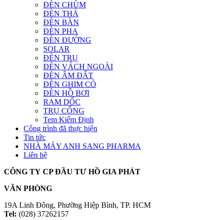
ĐÈN CHÙM
ĐÈN THẢ
ĐÈN BÀN
ĐÈN PHA
ĐÈN ĐƯỜNG
SOLAR
ĐÈN TRỤ
ĐÈN VÁCH NGOÀI
ĐÈN ÂM ĐẤT
ĐÈN GHIM CỎ
ĐÈN HỒ BƠI
RAM DỐC
TRỤ CỔNG
Tem Kiểm Định
Công trình đã thực hiện
Tin tức
NHÀ MÁY ANH SANG PHARMA
Liên hệ
CÔNG TY CP ĐẦU TƯ HỒ GIA PHÁT
VĂN PHÒNG
19A Linh Đông, Phường Hiệp Bình, TP. HCM
Tel:
(028) 37262157