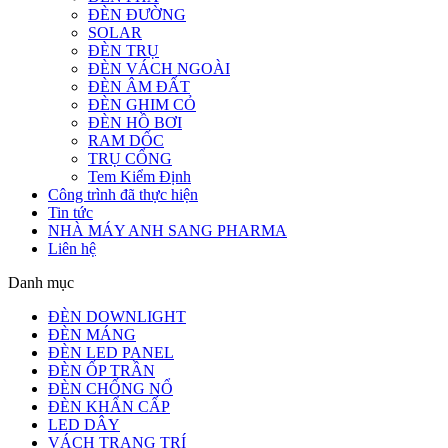
ĐÈN ĐƯỜNG
SOLAR
ĐÈN TRỤ
ĐÈN VÁCH NGOÀI
ĐÈN ÂM ĐẤT
ĐÈN GHIM CỎ
ĐÈN HỒ BƠI
RAM DỐC
TRỤ CỔNG
Tem Kiểm Định
Công trình đã thực hiện
Tin tức
NHÀ MÁY ANH SANG PHARMA
Liên hệ
Danh mục
ĐÈN DOWNLIGHT
ĐÈN MÁNG
ĐÈN LED PANEL
ĐÈN ỐP TRẦN
ĐÈN CHỐNG NỔ
ĐÈN KHẨN CẤP
LED DÂY
VÁCH TRANG TRÍ