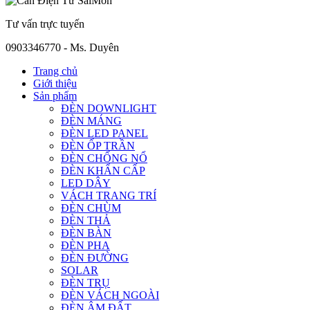
Tư vấn trực tuyến
0903346770 - Ms. Duyên
Trang chủ
Giới thiệu
Sản phẩm
ĐÈN DOWNLIGHT
ĐÈN MÁNG
ĐÈN LED PANEL
ĐÈN ỐP TRẦN
ĐÈN CHỐNG NỔ
ĐÈN KHẨN CẤP
LED DÂY
VÁCH TRANG TRÍ
ĐÈN CHÙM
ĐÈN THẢ
ĐÈN BÀN
ĐÈN PHA
ĐÈN ĐƯỜNG
SOLAR
ĐÈN TRỤ
ĐÈN VÁCH NGOÀI
ĐÈN ÂM ĐẤT