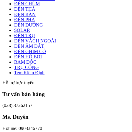
ĐÈN CHÙM
ĐÈN THẢ
ĐÈN BÀN
ĐÈN PHA
ĐÈN ĐƯỜNG
SOLAR
ĐÈN TRỤ
ĐÈN VÁCH NGOÀI
ĐÈN ÂM ĐẤT
ĐÈN GHIM CỎ
ĐÈN HỒ BƠI
RAM DỐC
TRỤ CỔNG
Tem Kiểm Định
Hỗ trợ trực tuyến
Tư vấn bán hàng
(028) 37262157
Ms. Duyên
Hotline: 0903346770