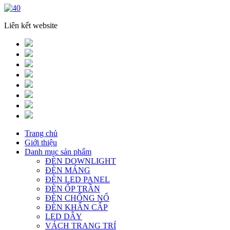
Liên kết website
Trang chủ
Giới thiệu
Danh mục sản phẩm
ĐÈN DOWNLIGHT
ĐÈN MÁNG
ĐÈN LED PANEL
ĐÈN ỐP TRẦN
ĐÈN CHỐNG NỔ
ĐÈN KHẨN CẤP
LED DÂY
VÁCH TRANG TRÍ