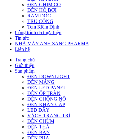
ĐÈN GHIM CỎ
ĐÈN HỒ BƠI
RAM DỐC
TRỤ CỔNG
Tem Kiểm Định
Công trình đã thực hiện
Tin tức
NHÀ MÁY ANH SANG PHARMA
Liên hệ
Trang chủ
Giới thiệu
Sản phẩm
ĐÈN DOWNLIGHT
ĐÈN MÁNG
ĐÈN LED PANEL
ĐÈN ỐP TRẦN
ĐÈN CHỐNG NỔ
ĐÈN KHẨN CẤP
LED DÂY
VÁCH TRANG TRÍ
ĐÈN CHÙM
ĐÈN THẢ
ĐÈN BÀN
ĐÈN PHA