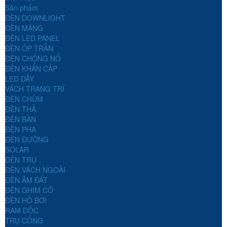
Sản phẩm
ĐÈN DOWNLIGHT
ĐÈN MÁNG
ĐÈN LED PANEL
ĐÈN ỐP TRẦN
ĐÈN CHỐNG NỔ
ĐÈN KHẨN CẤP
LED DÂY
VÁCH TRANG TRÍ
ĐÈN CHÙM
ĐÈN THẢ
ĐÈN BÀN
ĐÈN PHA
ĐÈN ĐƯỜNG
SOLAR
ĐÈN TRỤ
ĐÈN VÁCH NGOÀI
ĐÈN ÂM ĐẤT
ĐÈN GHIM CỎ
ĐÈN HỒ BƠI
RAM DỐC
TRỤ CỔNG