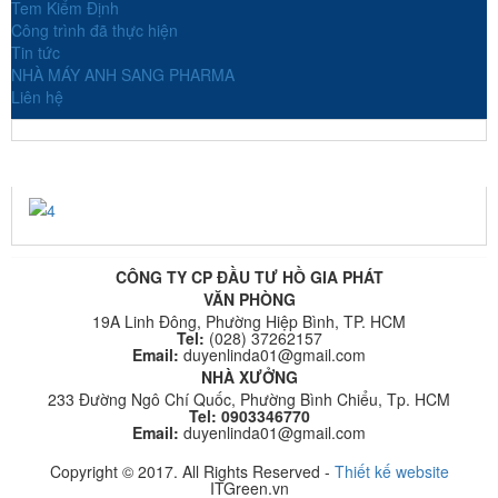
Tem Kiểm Định
Công trình đã thực hiện
Tin tức
NHÀ MÁY ANH SANG PHARMA
Liên hệ
4
CÔNG TY CP ĐẦU TƯ HỒ GIA PHÁT
VĂN PHÒNG
19A Linh Đông, Phường Hiệp Bình, TP. HCM
Tel:
(028) 37262157
Email:
duyenlinda01@gmail.com
NHÀ XƯỞNG
233 Đường Ngô Chí Quốc, Phường Bình Chiểu, Tp. HCM
Tel: 0903346770
Email:
duyenlinda01@gmail.com
Copyright © 2017. All Rights Reserved -
Thiết kế website
ITGreen.vn