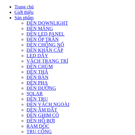
Trang chủ
Giới thiệu
Sản phẩm
ĐÈN DOWNLIGHT
ĐÈN MÁNG
ĐÈN LED PANEL
ĐÈN ỐP TRẦN
ĐÈN CHỐNG NỔ
ĐÈN KHẨN CẤP
LED DÂY
VÁCH TRANG TRÍ
ĐÈN CHÙM
ĐÈN THẢ
ĐÈN BÀN
ĐÈN PHA
ĐÈN ĐƯỜNG
SOLAR
ĐÈN TRỤ
ĐÈN VÁCH NGOÀI
ĐÈN ÂM ĐẤT
ĐÈN GHIM CỎ
ĐÈN HỒ BƠI
RAM DỐC
TRỤ CỔNG