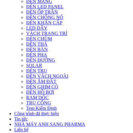
ĐÈN MÁNG
ĐÈN LED PANEL
ĐÈN ỐP TRẦN
ĐÈN CHỐNG NỔ
ĐÈN KHẨN CẤP
LED DÂY
VÁCH TRANG TRÍ
ĐÈN CHÙM
ĐÈN THẢ
ĐÈN BÀN
ĐÈN PHA
ĐÈN ĐƯỜNG
SOLAR
ĐÈN TRỤ
ĐÈN VÁCH NGOÀI
ĐÈN ÂM ĐẤT
ĐÈN GHIM CỎ
ĐÈN HỒ BƠI
RAM DỐC
TRỤ CỔNG
Tem Kiểm Định
Công trình đã thực hiện
Tin tức
NHÀ MÁY ANH SANG PHARMA
Liên hệ