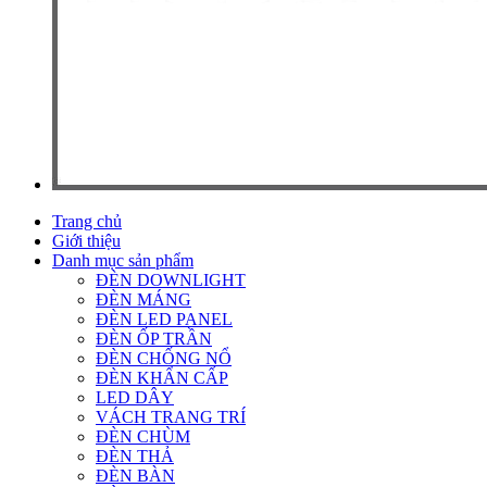
Trang chủ
Giới thiệu
Danh mục sản phẩm
ĐÈN DOWNLIGHT
ĐÈN MÁNG
ĐÈN LED PANEL
ĐÈN ỐP TRẦN
ĐÈN CHỐNG NỔ
ĐÈN KHẨN CẤP
LED DÂY
VÁCH TRANG TRÍ
ĐÈN CHÙM
ĐÈN THẢ
ĐÈN BÀN