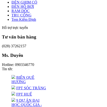
ĐÈN GHIM CỎ
ĐÈN HỒ BƠI
RAM DỐC
TRỤ CỔNG
Tem Kiểm Định
Hỗ trợ trực tuyến
Tư vấn bán hàng
(028) 37262157
Ms. Duyên
Hotline: 0903346770
Tin tức
BIỂN QUÊ
HƯƠNG
FPT SÓC TRĂNG
FPT HUẾ
9 DỰ ÁN ĐẠI
HỌC QUỐC GIA -