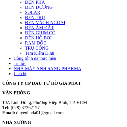
ĐÈN PHA
ĐÈN ĐƯỜNG
SOLAR
ĐÈN TRỤ
ĐÈN VÁCH NGOÀI
ĐÈN ÂM ĐẤT
ĐÈN GHIM CỎ
ĐÈN HỒ BƠI
RAM DỐC
TRỤ CỔNG
Tem Kiểm Định
Công trình đã thực hiện
Tin tức
NHÀ MÁY ANH SANG PHARMA
Liên hệ
CÔNG TY CP ĐẦU TƯ HỒ GIA PHÁT
VĂN PHÒNG
19A Linh Đông, Phường Hiệp Bình, TP. HCM
Tel:
(028) 37262157
Email:
duyenlinda01@gmail.com
NHÀ XƯỞNG