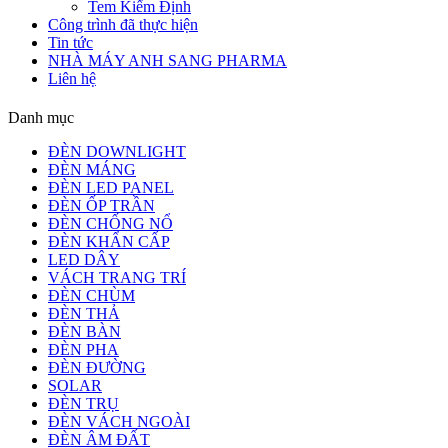
Tem Kiểm Định
Công trình đã thực hiện
Tin tức
NHÀ MÁY ANH SANG PHARMA
Liên hệ
Danh mục
ĐÈN DOWNLIGHT
ĐÈN MÁNG
ĐÈN LED PANEL
ĐÈN ỐP TRẦN
ĐÈN CHỐNG NỔ
ĐÈN KHẨN CẤP
LED DÂY
VÁCH TRANG TRÍ
ĐÈN CHÙM
ĐÈN THẢ
ĐÈN BÀN
ĐÈN PHA
ĐÈN ĐƯỜNG
SOLAR
ĐÈN TRỤ
ĐÈN VÁCH NGOÀI
ĐÈN ÂM ĐẤT