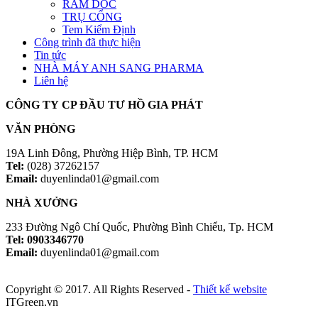
RAM DỐC
TRỤ CỔNG
Tem Kiểm Định
Công trình đã thực hiện
Tin tức
NHÀ MÁY ANH SANG PHARMA
Liên hệ
CÔNG TY CP ĐẦU TƯ HỒ GIA PHÁT
VĂN PHÒNG
19A Linh Đông, Phường Hiệp Bình, TP. HCM
Tel:
(028) 37262157
Email:
duyenlinda01@gmail.com
NHÀ XƯỞNG
233 Đường Ngô Chí Quốc, Phường Bình Chiểu, Tp. HCM
Tel: 0903346770
Email:
duyenlinda01@gmail.com
Copyright © 2017. All Rights Reserved -
Thiết kế website
ITGreen.vn