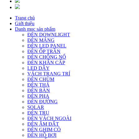
Trang chủ
Giới thiệu
Danh mục sản phẩm
ĐÈN DOWNLIGHT
ĐÈN MÁNG
ĐÈN LED PANEL
ĐÈN ỐP TRẦN
ĐÈN CHỐNG NỔ
ĐÈN KHẨN CẤP
LED DÂY
VÁCH TRANG TRÍ
ĐÈN CHÙM
ĐÈN THẢ
ĐÈN BÀN
ĐÈN PHA
ĐÈN ĐƯỜNG
SOLAR
ĐÈN TRỤ
ĐÈN VÁCH NGOÀI
ĐÈN ÂM ĐẤT
ĐÈN GHIM CỎ
ĐÈN HỒ BƠI