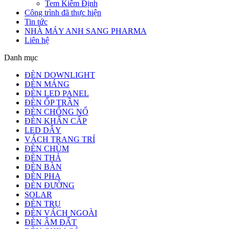
Tem Kiểm Định
Công trình đã thực hiện
Tin tức
NHÀ MÁY ANH SANG PHARMA
Liên hệ
Danh mục
ĐÈN DOWNLIGHT
ĐÈN MÁNG
ĐÈN LED PANEL
ĐÈN ỐP TRẦN
ĐÈN CHỐNG NỔ
ĐÈN KHẨN CẤP
LED DÂY
VÁCH TRANG TRÍ
ĐÈN CHÙM
ĐÈN THẢ
ĐÈN BÀN
ĐÈN PHA
ĐÈN ĐƯỜNG
SOLAR
ĐÈN TRỤ
ĐÈN VÁCH NGOÀI
ĐÈN ÂM ĐẤT