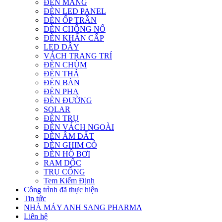
ĐÈN MÁNG
ĐÈN LED PANEL
ĐÈN ỐP TRẦN
ĐÈN CHỐNG NỔ
ĐÈN KHẨN CẤP
LED DÂY
VÁCH TRANG TRÍ
ĐÈN CHÙM
ĐÈN THẢ
ĐÈN BÀN
ĐÈN PHA
ĐÈN ĐƯỜNG
SOLAR
ĐÈN TRỤ
ĐÈN VÁCH NGOÀI
ĐÈN ÂM ĐẤT
ĐÈN GHIM CỎ
ĐÈN HỒ BƠI
RAM DỐC
TRỤ CỔNG
Tem Kiểm Định
Công trình đã thực hiện
Tin tức
NHÀ MÁY ANH SANG PHARMA
Liên hệ