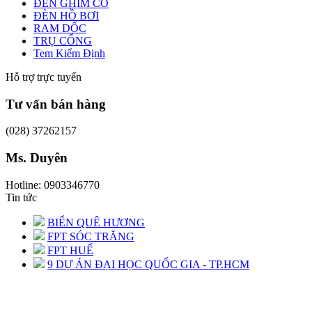
ĐÈN GHIM CỎ
ĐÈN HỒ BƠI
RAM DỐC
TRỤ CỔNG
Tem Kiểm Định
Hỗ trợ trực tuyến
Tư vấn bán hàng
(028) 37262157
Ms. Duyên
Hotline: 0903346770
Tin tức
BIỂN QUÊ HƯƠNG
FPT SÓC TRĂNG
FPT HUẾ
9 DỰ ÁN ĐẠI HỌC QUỐC GIA - TP.HCM