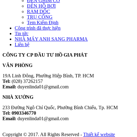
ĐÈN GHIM CỎ
ĐÈN HỒ BƠI
RAM DỐC
TRỤ CỔNG
Tem Kiểm Định
Công trình đã thực hiện
Tin tức
NHÀ MÁY ANH SANG PHARMA
Liên hệ
CÔNG TY CP ĐẦU TƯ HỒ GIA PHÁT
VĂN PHÒNG
19A Linh Đông, Phường Hiệp Bình, TP. HCM
Tel:
(028) 37262157
Email:
duyenlinda01@gmail.com
NHÀ XƯỞNG
233 Đường Ngô Chí Quốc, Phường Bình Chiểu, Tp. HCM
Tel: 0903346770
Email:
duyenlinda01@gmail.com
Copyright © 2017. All Rights Reserved -
Thiết kế website