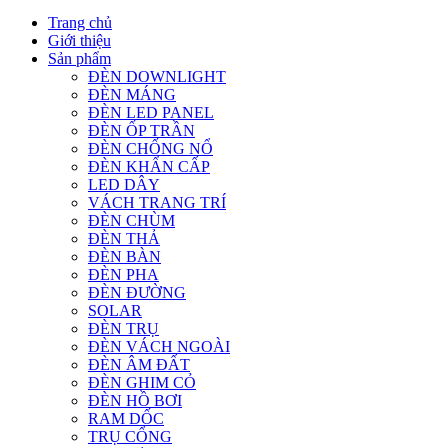
Trang chủ
Giới thiệu
Sản phẩm
ĐÈN DOWNLIGHT
ĐÈN MÁNG
ĐÈN LED PANEL
ĐÈN ỐP TRẦN
ĐÈN CHỐNG NỔ
ĐÈN KHẨN CẤP
LED DÂY
VÁCH TRANG TRÍ
ĐÈN CHÙM
ĐÈN THẢ
ĐÈN BÀN
ĐÈN PHA
ĐÈN ĐƯỜNG
SOLAR
ĐÈN TRỤ
ĐÈN VÁCH NGOÀI
ĐÈN ÂM ĐẤT
ĐÈN GHIM CỎ
ĐÈN HỒ BƠI
RAM DỐC
TRỤ CỔNG