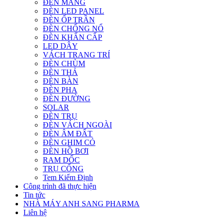
ĐÈN MÁNG
ĐÈN LED PANEL
ĐÈN ỐP TRẦN
ĐÈN CHỐNG NỔ
ĐÈN KHẨN CẤP
LED DÂY
VÁCH TRANG TRÍ
ĐÈN CHÙM
ĐÈN THẢ
ĐÈN BÀN
ĐÈN PHA
ĐÈN ĐƯỜNG
SOLAR
ĐÈN TRỤ
ĐÈN VÁCH NGOÀI
ĐÈN ÂM ĐẤT
ĐÈN GHIM CỎ
ĐÈN HỒ BƠI
RAM DỐC
TRỤ CỔNG
Tem Kiểm Định
Công trình đã thực hiện
Tin tức
NHÀ MÁY ANH SANG PHARMA
Liên hệ