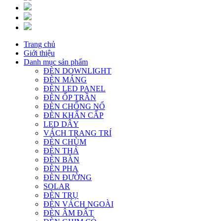
Trang chủ
Giới thiệu
Danh mục sản phẩm
ĐÈN DOWNLIGHT
ĐÈN MÁNG
ĐÈN LED PANEL
ĐÈN ỐP TRẦN
ĐÈN CHỐNG NỔ
ĐÈN KHẨN CẤP
LED DÂY
VÁCH TRANG TRÍ
ĐÈN CHÙM
ĐÈN THẢ
ĐÈN BÀN
ĐÈN PHA
ĐÈN ĐƯỜNG
SOLAR
ĐÈN TRỤ
ĐÈN VÁCH NGOÀI
ĐÈN ÂM ĐẤT