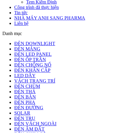
Tem Kiểm Định
Công trình đã thực hiện
Tin tức
NHÀ MÁY ANH SANG PHARMA
Liên hệ
Danh mục
ĐÈN DOWNLIGHT
ĐÈN MÁNG
ĐÈN LED PANEL
ĐÈN ỐP TRẦN
ĐÈN CHỐNG NỔ
ĐÈN KHẨN CẤP
LED DÂY
VÁCH TRANG TRÍ
ĐÈN CHÙM
ĐÈN THẢ
ĐÈN BÀN
ĐÈN PHA
ĐÈN ĐƯỜNG
SOLAR
ĐÈN TRỤ
ĐÈN VÁCH NGOÀI
ĐÈN ÂM ĐẤT