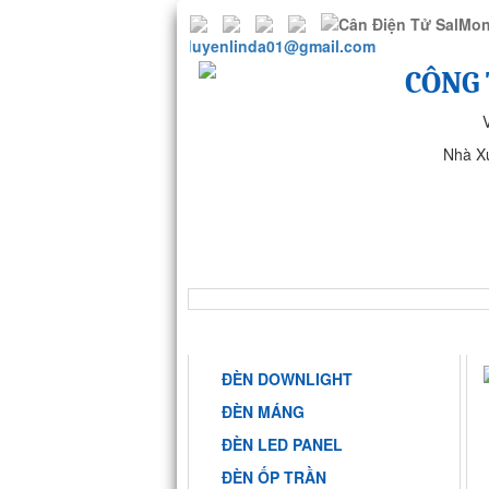
duyenlinda01@gmail.com
CÔNG 
Nhà X
TRANG CHỦ
GIỚI THIỆU
NHÀ MÁY ANH SANG PHARMA
DANH MỤC
ĐÈN DOWNLIGHT
ĐÈN MÁNG
ĐÈN LED PANEL
ĐÈN ỐP TRẦN