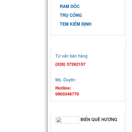
RAM DỐC
TRỤ CỔNG
TEM KIỂM ĐỊNH
HỖ TRỢ TRỰC TUYẾN
Tư vấn bán hàng
(028) 37262157
Ms. Duyên
Hotline:
0903346770
TIN TỨC
BIỂN QUÊ HƯƠNG