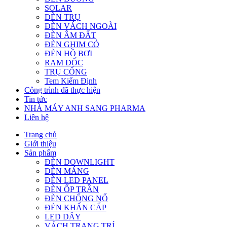
SOLAR
ĐÈN TRỤ
ĐÈN VÁCH NGOÀI
ĐÈN ÂM ĐẤT
ĐÈN GHIM CỎ
ĐÈN HỒ BƠI
RAM DỐC
TRỤ CỔNG
Tem Kiểm Định
Công trình đã thực hiện
Tin tức
NHÀ MÁY ANH SANG PHARMA
Liên hệ
Trang chủ
Giới thiệu
Sản phẩm
ĐÈN DOWNLIGHT
ĐÈN MÁNG
ĐÈN LED PANEL
ĐÈN ỐP TRẦN
ĐÈN CHỐNG NỔ
ĐÈN KHẨN CẤP
LED DÂY
VÁCH TRANG TRÍ