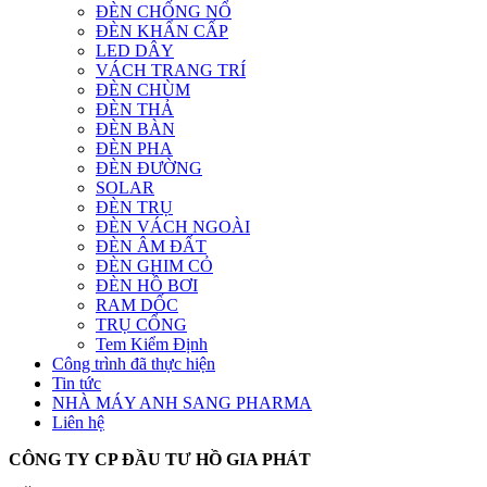
ĐÈN CHỐNG NỔ
ĐÈN KHẨN CẤP
LED DÂY
VÁCH TRANG TRÍ
ĐÈN CHÙM
ĐÈN THẢ
ĐÈN BÀN
ĐÈN PHA
ĐÈN ĐƯỜNG
SOLAR
ĐÈN TRỤ
ĐÈN VÁCH NGOÀI
ĐÈN ÂM ĐẤT
ĐÈN GHIM CỎ
ĐÈN HỒ BƠI
RAM DỐC
TRỤ CỔNG
Tem Kiểm Định
Công trình đã thực hiện
Tin tức
NHÀ MÁY ANH SANG PHARMA
Liên hệ
CÔNG TY CP ĐẦU TƯ HỒ GIA PHÁT