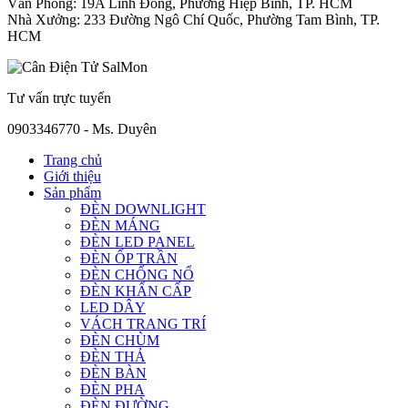
Văn Phòng: 19A Linh Đông, Phường Hiệp Bình, TP. HCM
Nhà Xưởng: 233 Đường Ngô Chí Quốc, Phường Tam Bình, TP.
HCM
Tư vấn trực tuyến
0903346770 - Ms. Duyên
Trang chủ
Giới thiệu
Sản phẩm
ĐÈN DOWNLIGHT
ĐÈN MÁNG
ĐÈN LED PANEL
ĐÈN ỐP TRẦN
ĐÈN CHỐNG NỔ
ĐÈN KHẨN CẤP
LED DÂY
VÁCH TRANG TRÍ
ĐÈN CHÙM
ĐÈN THẢ
ĐÈN BÀN
ĐÈN PHA
ĐÈN ĐƯỜNG