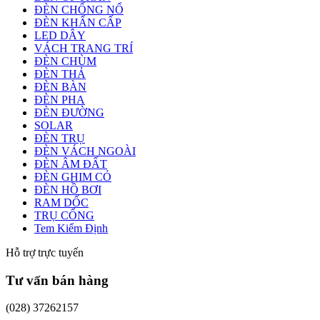
ĐÈN CHỐNG NỔ
ĐÈN KHẨN CẤP
LED DÂY
VÁCH TRANG TRÍ
ĐÈN CHÙM
ĐÈN THẢ
ĐÈN BÀN
ĐÈN PHA
ĐÈN ĐƯỜNG
SOLAR
ĐÈN TRỤ
ĐÈN VÁCH NGOÀI
ĐÈN ÂM ĐẤT
ĐÈN GHIM CỎ
ĐÈN HỒ BƠI
RAM DỐC
TRỤ CỔNG
Tem Kiểm Định
Hỗ trợ trực tuyến
Tư vấn bán hàng
(028) 37262157