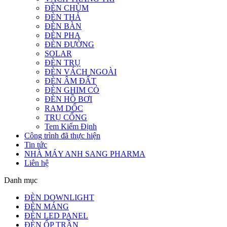
ĐÈN CHÙM
ĐÈN THẢ
ĐÈN BÀN
ĐÈN PHA
ĐÈN ĐƯỜNG
SOLAR
ĐÈN TRỤ
ĐÈN VÁCH NGOÀI
ĐÈN ÂM ĐẤT
ĐÈN GHIM CỎ
ĐÈN HỒ BƠI
RAM DỐC
TRỤ CỔNG
Tem Kiểm Định
Công trình đã thực hiện
Tin tức
NHÀ MÁY ANH SANG PHARMA
Liên hệ
Danh mục
ĐÈN DOWNLIGHT
ĐÈN MÁNG
ĐÈN LED PANEL
ĐÈN ỐP TRẦN