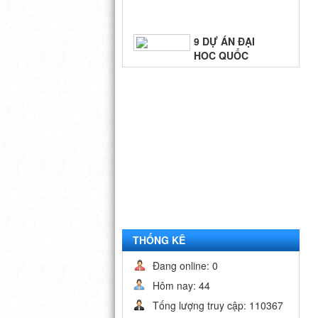
9 DỰ ÁN ĐẠI
HỌC QUỐC
GIA - TP.HCM
BIỂN QUÊ
HƯƠNG
THỐNG KÊ
Đang online: 0
Hôm nay: 44
Tống lượng truy cập: 110367