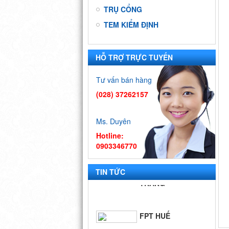
TRỤ CỔNG
TEM KIỂM ĐỊNH
HỖ TRỢ TRỰC TUYẾN
9 DỰ ÁN ĐẠI
HỌC QUỐC
Tư vấn bán hàng
GIA - TP.HCM
(028) 37262157
BIỂN QUÊ
Ms. Duyên
HƯƠNG
Hotline:
0903346770
FPT SÓC
TRĂNG
TIN TỨC
FPT HUẾ