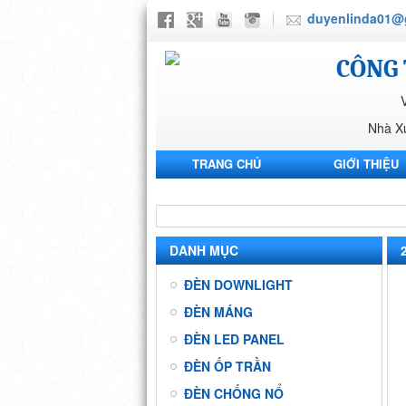
duyenlinda01@
CÔNG 
Nhà X
TRANG CHỦ
GIỚI THIỆU
NHÀ MÁY ANH SANG PHARMA
DANH MỤC
ĐÈN DOWNLIGHT
ĐÈN MÁNG
ĐÈN LED PANEL
ĐÈN ỐP TRẦN
ĐÈN CHỐNG NỔ