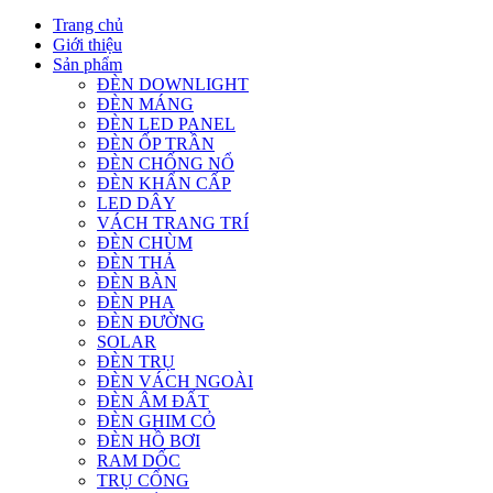
Trang chủ
Giới thiệu
Sản phẩm
ĐÈN DOWNLIGHT
ĐÈN MÁNG
ĐÈN LED PANEL
ĐÈN ỐP TRẦN
ĐÈN CHỐNG NỔ
ĐÈN KHẨN CẤP
LED DÂY
VÁCH TRANG TRÍ
ĐÈN CHÙM
ĐÈN THẢ
ĐÈN BÀN
ĐÈN PHA
ĐÈN ĐƯỜNG
SOLAR
ĐÈN TRỤ
ĐÈN VÁCH NGOÀI
ĐÈN ÂM ĐẤT
ĐÈN GHIM CỎ
ĐÈN HỒ BƠI
RAM DỐC
TRỤ CỔNG