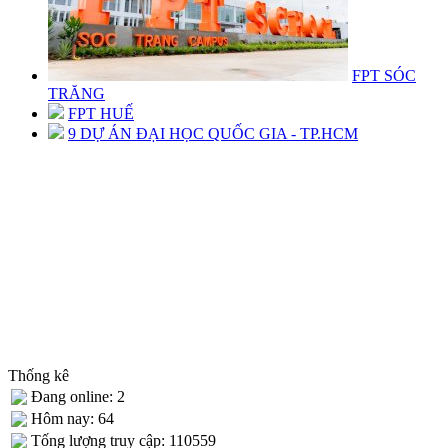
FPT SÓC
TRĂNG
FPT HUẾ
9 DỰ ÁN ĐẠI HỌC QUỐC GIA - TP.HCM
Thống kê
Đang online: 2
Hôm nay: 64
Tống lượng truy cập: 110559