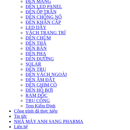
ĐÈN MÁNG
ĐÈN LED PANEL
ĐÈN ỐP TRẦN
ĐÈN CHỐNG NỔ
ĐÈN KHẨN CẤP
LED DÂY
VÁCH TRANG TRÍ
ĐÈN CHÙM
ĐÈN THẢ
ĐÈN BÀN
ĐÈN PHA
ĐÈN ĐƯỜNG
SOLAR
ĐÈN TRỤ
ĐÈN VÁCH NGOÀI
ĐÈN ÂM ĐẤT
ĐÈN GHIM CỎ
ĐÈN HỒ BƠI
RAM DỐC
TRỤ CỔNG
Tem Kiểm Định
Công trình đã thực hiện
Tin tức
NHÀ MÁY ANH SANG PHARMA
Liên hệ