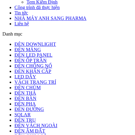
Tem Kiểm Định
Công trình đã thực hiện
Tin tức
NHÀ MÁY ANH SANG PHARMA
Liên hệ
Danh mục
ĐÈN DOWNLIGHT
ĐÈN MÁNG
ĐÈN LED PANEL
ĐÈN ỐP TRẦN
ĐÈN CHỐNG NỔ
ĐÈN KHẨN CẤP
LED DÂY
VÁCH TRANG TRÍ
ĐÈN CHÙM
ĐÈN THẢ
ĐÈN BÀN
ĐÈN PHA
ĐÈN ĐƯỜNG
SOLAR
ĐÈN TRỤ
ĐÈN VÁCH NGOÀI
ĐÈN ÂM ĐẤT