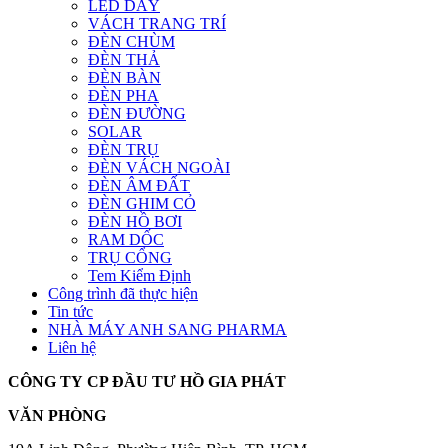
LED DÂY
VÁCH TRANG TRÍ
ĐÈN CHÙM
ĐÈN THẢ
ĐÈN BÀN
ĐÈN PHA
ĐÈN ĐƯỜNG
SOLAR
ĐÈN TRỤ
ĐÈN VÁCH NGOÀI
ĐÈN ÂM ĐẤT
ĐÈN GHIM CỎ
ĐÈN HỒ BƠI
RAM DỐC
TRỤ CỔNG
Tem Kiểm Định
Công trình đã thực hiện
Tin tức
NHÀ MÁY ANH SANG PHARMA
Liên hệ
CÔNG TY CP ĐẦU TƯ HỒ GIA PHÁT
VĂN PHÒNG