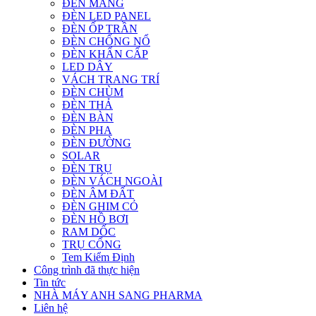
ĐÈN MÁNG
ĐÈN LED PANEL
ĐÈN ỐP TRẦN
ĐÈN CHỐNG NỔ
ĐÈN KHẨN CẤP
LED DÂY
VÁCH TRANG TRÍ
ĐÈN CHÙM
ĐÈN THẢ
ĐÈN BÀN
ĐÈN PHA
ĐÈN ĐƯỜNG
SOLAR
ĐÈN TRỤ
ĐÈN VÁCH NGOÀI
ĐÈN ÂM ĐẤT
ĐÈN GHIM CỎ
ĐÈN HỒ BƠI
RAM DỐC
TRỤ CỔNG
Tem Kiểm Định
Công trình đã thực hiện
Tin tức
NHÀ MÁY ANH SANG PHARMA
Liên hệ