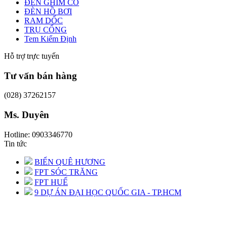
ĐÈN GHIM CỎ
ĐÈN HỒ BƠI
RAM DỐC
TRỤ CỔNG
Tem Kiểm Định
Hỗ trợ trực tuyến
Tư vấn bán hàng
(028) 37262157
Ms. Duyên
Hotline: 0903346770
Tin tức
BIỂN QUÊ HƯƠNG
FPT SÓC TRĂNG
FPT HUẾ
9 DỰ ÁN ĐẠI HỌC QUỐC GIA - TP.HCM