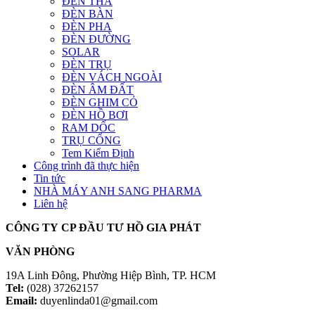
ĐÈN THẢ
ĐÈN BÀN
ĐÈN PHA
ĐÈN ĐƯỜNG
SOLAR
ĐÈN TRỤ
ĐÈN VÁCH NGOÀI
ĐÈN ÂM ĐẤT
ĐÈN GHIM CỎ
ĐÈN HỒ BƠI
RAM DỐC
TRỤ CỔNG
Tem Kiểm Định
Công trình đã thực hiện
Tin tức
NHÀ MÁY ANH SANG PHARMA
Liên hệ
CÔNG TY CP ĐẦU TƯ HỒ GIA PHÁT
VĂN PHÒNG
19A Linh Đông, Phường Hiệp Bình, TP. HCM
Tel:
(028) 37262157
Email:
duyenlinda01@gmail.com