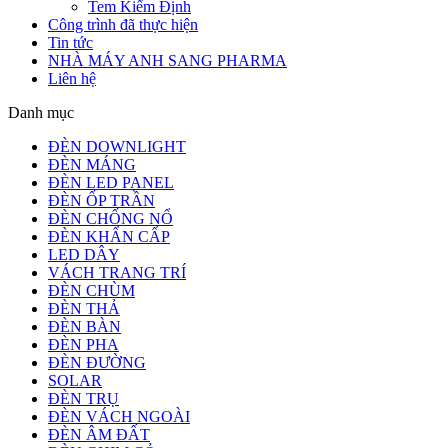
Tem Kiểm Định
Công trình đã thực hiện
Tin tức
NHÀ MÁY ANH SANG PHARMA
Liên hệ
Danh mục
ĐÈN DOWNLIGHT
ĐÈN MÁNG
ĐÈN LED PANEL
ĐÈN ỐP TRẦN
ĐÈN CHỐNG NỔ
ĐÈN KHẨN CẤP
LED DÂY
VÁCH TRANG TRÍ
ĐÈN CHÙM
ĐÈN THẢ
ĐÈN BÀN
ĐÈN PHA
ĐÈN ĐƯỜNG
SOLAR
ĐÈN TRỤ
ĐÈN VÁCH NGOÀI
ĐÈN ÂM ĐẤT