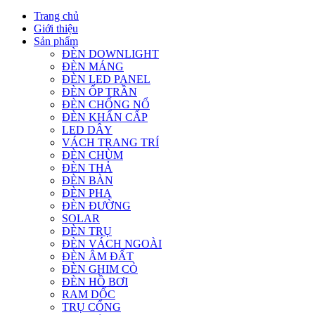
Trang chủ
Giới thiệu
Sản phẩm
ĐÈN DOWNLIGHT
ĐÈN MÁNG
ĐÈN LED PANEL
ĐÈN ỐP TRẦN
ĐÈN CHỐNG NỔ
ĐÈN KHẨN CẤP
LED DÂY
VÁCH TRANG TRÍ
ĐÈN CHÙM
ĐÈN THẢ
ĐÈN BÀN
ĐÈN PHA
ĐÈN ĐƯỜNG
SOLAR
ĐÈN TRỤ
ĐÈN VÁCH NGOÀI
ĐÈN ÂM ĐẤT
ĐÈN GHIM CỎ
ĐÈN HỒ BƠI
RAM DỐC
TRỤ CỔNG