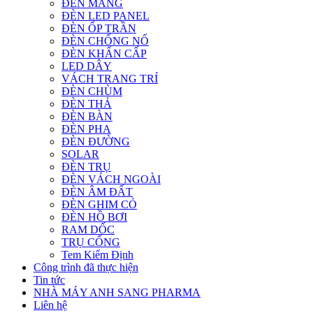
ĐÈN MÁNG
ĐÈN LED PANEL
ĐÈN ỐP TRẦN
ĐÈN CHỐNG NỔ
ĐÈN KHẨN CẤP
LED DÂY
VÁCH TRANG TRÍ
ĐÈN CHÙM
ĐÈN THẢ
ĐÈN BÀN
ĐÈN PHA
ĐÈN ĐƯỜNG
SOLAR
ĐÈN TRỤ
ĐÈN VÁCH NGOÀI
ĐÈN ÂM ĐẤT
ĐÈN GHIM CỎ
ĐÈN HỒ BƠI
RAM DỐC
TRỤ CỔNG
Tem Kiểm Định
Công trình đã thực hiện
Tin tức
NHÀ MÁY ANH SANG PHARMA
Liên hệ