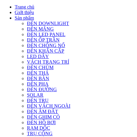
Trang chủ
Giới thiệu
Sản phẩm
ĐÈN DOWNLIGHT
ĐÈN MÁNG
ĐÈN LED PANEL
ĐÈN ỐP TRẦN
ĐÈN CHỐNG NỔ
ĐÈN KHẨN CẤP
LED DÂY
VÁCH TRANG TRÍ
ĐÈN CHÙM
ĐÈN THẢ
ĐÈN BÀN
ĐÈN PHA
ĐÈN ĐƯỜNG
SOLAR
ĐÈN TRỤ
ĐÈN VÁCH NGOÀI
ĐÈN ÂM ĐẤT
ĐÈN GHIM CỎ
ĐÈN HỒ BƠI
RAM DỐC
TRỤ CỔNG