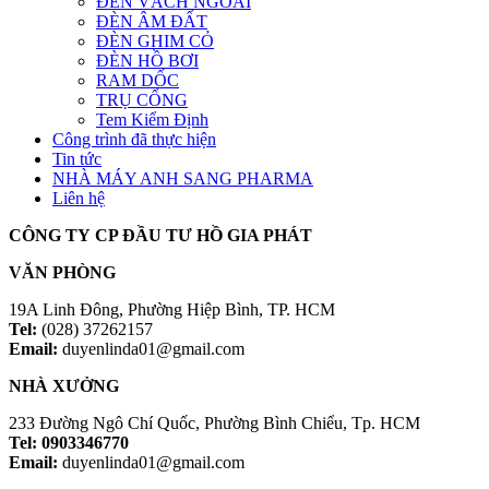
ĐÈN VÁCH NGOÀI
ĐÈN ÂM ĐẤT
ĐÈN GHIM CỎ
ĐÈN HỒ BƠI
RAM DỐC
TRỤ CỔNG
Tem Kiểm Định
Công trình đã thực hiện
Tin tức
NHÀ MÁY ANH SANG PHARMA
Liên hệ
CÔNG TY CP ĐẦU TƯ HỒ GIA PHÁT
VĂN PHÒNG
19A Linh Đông, Phường Hiệp Bình, TP. HCM
Tel:
(028) 37262157
Email:
duyenlinda01@gmail.com
NHÀ XƯỞNG
233 Đường Ngô Chí Quốc, Phường Bình Chiểu, Tp. HCM
Tel: 0903346770
Email:
duyenlinda01@gmail.com