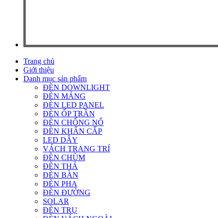
Trang chủ
Giới thiệu
Danh mục sản phẩm
ĐÈN DOWNLIGHT
ĐÈN MÁNG
ĐÈN LED PANEL
ĐÈN ỐP TRẦN
ĐÈN CHỐNG NỔ
ĐÈN KHẨN CẤP
LED DÂY
VÁCH TRANG TRÍ
ĐÈN CHÙM
ĐÈN THẢ
ĐÈN BÀN
ĐÈN PHA
ĐÈN ĐƯỜNG
SOLAR
ĐÈN TRỤ