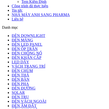
Tem Kiểm Định
Công trình đã thực hiện
Tin tức
NHÀ MÁY ANH SANG PHARMA
Liên hệ
Danh mục
ĐÈN DOWNLIGHT
ĐÈN MÁNG
ĐÈN LED PANEL
ĐÈN ỐP TRẦN
ĐÈN CHỐNG NỔ
ĐÈN KHẨN CẤP
LED DÂY
VÁCH TRANG TRÍ
ĐÈN CHÙM
ĐÈN THẢ
ĐÈN BÀN
ĐÈN PHA
ĐÈN ĐƯỜNG
SOLAR
ĐÈN TRỤ
ĐÈN VÁCH NGOÀI
ĐÈN ÂM ĐẤT