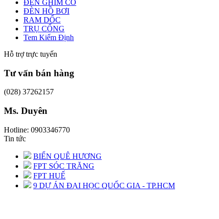
ĐÈN GHIM CỎ
ĐÈN HỒ BƠI
RAM DỐC
TRỤ CỔNG
Tem Kiểm Định
Hỗ trợ trực tuyến
Tư vấn bán hàng
(028) 37262157
Ms. Duyên
Hotline: 0903346770
Tin tức
BIỂN QUÊ HƯƠNG
FPT SÓC TRĂNG
FPT HUẾ
9 DỰ ÁN ĐẠI HỌC QUỐC GIA - TP.HCM