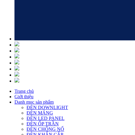
Trang chủ
Giới thiệu
Danh mục sản phẩm
ĐÈN DOWNLIGHT
ĐÈN MÁNG
ĐÈN LED PANEL
ĐÈN ỐP TRẦN
ĐÈN CHỐNG NỔ
ĐÈN KHẨN CẤP