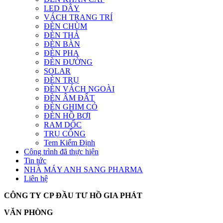
LED DÂY
VÁCH TRANG TRÍ
ĐÈN CHÙM
ĐÈN THẢ
ĐÈN BÀN
ĐÈN PHA
ĐÈN ĐƯỜNG
SOLAR
ĐÈN TRỤ
ĐÈN VÁCH NGOÀI
ĐÈN ÂM ĐẤT
ĐÈN GHIM CỎ
ĐÈN HỒ BƠI
RAM DỐC
TRỤ CỔNG
Tem Kiểm Định
Công trình đã thực hiện
Tin tức
NHÀ MÁY ANH SANG PHARMA
Liên hệ
CÔNG TY CP ĐẦU TƯ HỒ GIA PHÁT
VĂN PHÒNG