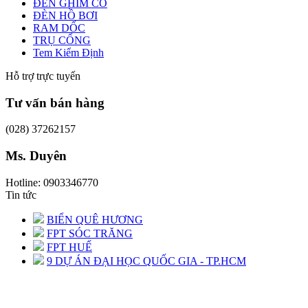
ĐÈN GHIM CỎ
ĐÈN HỒ BƠI
RAM DỐC
TRỤ CỔNG
Tem Kiểm Định
Hỗ trợ trực tuyến
Tư vấn bán hàng
(028) 37262157
Ms. Duyên
Hotline: 0903346770
Tin tức
BIỂN QUÊ HƯƠNG
FPT SÓC TRĂNG
FPT HUẾ
9 DỰ ÁN ĐẠI HỌC QUỐC GIA - TP.HCM