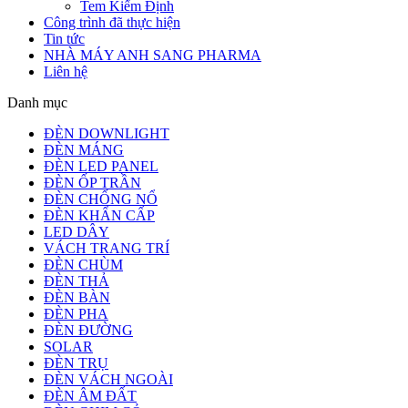
Tem Kiểm Định
Công trình đã thực hiện
Tin tức
NHÀ MÁY ANH SANG PHARMA
Liên hệ
Danh mục
ĐÈN DOWNLIGHT
ĐÈN MÁNG
ĐÈN LED PANEL
ĐÈN ỐP TRẦN
ĐÈN CHỐNG NỔ
ĐÈN KHẨN CẤP
LED DÂY
VÁCH TRANG TRÍ
ĐÈN CHÙM
ĐÈN THẢ
ĐÈN BÀN
ĐÈN PHA
ĐÈN ĐƯỜNG
SOLAR
ĐÈN TRỤ
ĐÈN VÁCH NGOÀI
ĐÈN ÂM ĐẤT