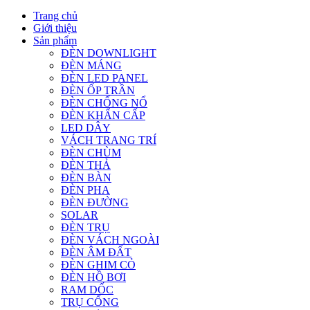
Trang chủ
Giới thiệu
Sản phẩm
ĐÈN DOWNLIGHT
ĐÈN MÁNG
ĐÈN LED PANEL
ĐÈN ỐP TRẦN
ĐÈN CHỐNG NỔ
ĐÈN KHẨN CẤP
LED DÂY
VÁCH TRANG TRÍ
ĐÈN CHÙM
ĐÈN THẢ
ĐÈN BÀN
ĐÈN PHA
ĐÈN ĐƯỜNG
SOLAR
ĐÈN TRỤ
ĐÈN VÁCH NGOÀI
ĐÈN ÂM ĐẤT
ĐÈN GHIM CỎ
ĐÈN HỒ BƠI
RAM DỐC
TRỤ CỔNG