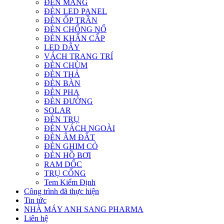
ĐÈN MÁNG
ĐÈN LED PANEL
ĐÈN ỐP TRẦN
ĐÈN CHỐNG NỔ
ĐÈN KHẨN CẤP
LED DÂY
VÁCH TRANG TRÍ
ĐÈN CHÙM
ĐÈN THẢ
ĐÈN BÀN
ĐÈN PHA
ĐÈN ĐƯỜNG
SOLAR
ĐÈN TRỤ
ĐÈN VÁCH NGOÀI
ĐÈN ÂM ĐẤT
ĐÈN GHIM CỎ
ĐÈN HỒ BƠI
RAM DỐC
TRỤ CỔNG
Tem Kiểm Định
Công trình đã thực hiện
Tin tức
NHÀ MÁY ANH SANG PHARMA
Liên hệ