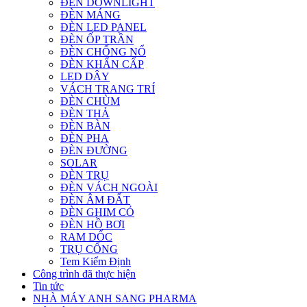
ĐÈN DOWNLIGHT
ĐÈN MÁNG
ĐÈN LED PANEL
ĐÈN ỐP TRẦN
ĐÈN CHỐNG NỔ
ĐÈN KHẨN CẤP
LED DÂY
VÁCH TRANG TRÍ
ĐÈN CHÙM
ĐÈN THẢ
ĐÈN BÀN
ĐÈN PHA
ĐÈN ĐƯỜNG
SOLAR
ĐÈN TRỤ
ĐÈN VÁCH NGOÀI
ĐÈN ÂM ĐẤT
ĐÈN GHIM CỎ
ĐÈN HỒ BƠI
RAM DỐC
TRỤ CỔNG
Tem Kiểm Định
Công trình đã thực hiện
Tin tức
NHÀ MÁY ANH SANG PHARMA