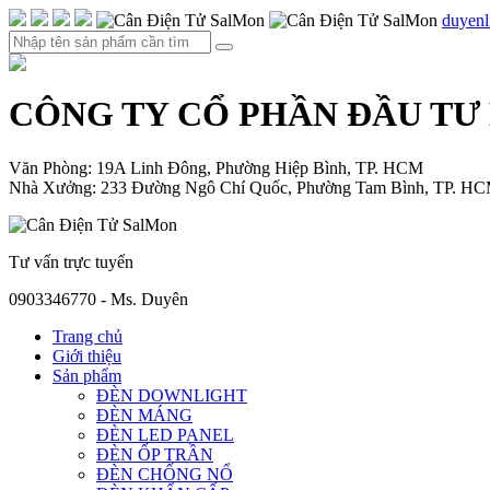
duyen
CÔNG TY CỔ PHẦN ĐẦU TƯ
Văn Phòng: 19A Linh Đông, Phường Hiệp Bình, TP. HCM
Nhà Xưởng: 233 Đường Ngô Chí Quốc, Phường Tam Bình, TP. H
Tư vấn trực tuyến
0903346770 - Ms. Duyên
Trang chủ
Giới thiệu
Sản phẩm
ĐÈN DOWNLIGHT
ĐÈN MÁNG
ĐÈN LED PANEL
ĐÈN ỐP TRẦN
ĐÈN CHỐNG NỔ