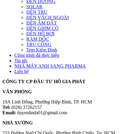
ĐÈN ĐƯỜNG
SOLAR
ĐÈN TRỤ
ĐÈN VÁCH NGOÀI
ĐÈN ÂM ĐẤT
ĐÈN GHIM CỎ
ĐÈN HỒ BƠI
RAM DỐC
TRỤ CỔNG
Tem Kiểm Định
Công trình đã thực hiện
Tin tức
NHÀ MÁY ANH SANG PHARMA
Liên hệ
CÔNG TY CP ĐẦU TƯ HỒ GIA PHÁT
VĂN PHÒNG
19A Linh Đông, Phường Hiệp Bình, TP. HCM
Tel:
(028) 37262157
Email:
duyenlinda01@gmail.com
NHÀ XƯỞNG
233 Đường Ngô Chí Quốc, Phường Bình Chiểu, Tp. HCM