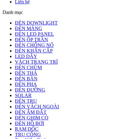
Liên hệ
Danh mục
ĐÈN DOWNLIGHT
ĐÈN MÁNG
ĐÈN LED PANEL
ĐÈN ỐP TRẦN
ĐÈN CHỐNG NỔ
ĐÈN KHẨN CẤP
LED DÂY
VÁCH TRANG TRÍ
ĐÈN CHÙM
ĐÈN THẢ
ĐÈN BÀN
ĐÈN PHA
ĐÈN ĐƯỜNG
SOLAR
ĐÈN TRỤ
ĐÈN VÁCH NGOÀI
ĐÈN ÂM ĐẤT
ĐÈN GHIM CỎ
ĐÈN HỒ BƠI
RAM DỐC
TRỤ CỔNG