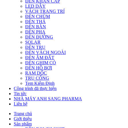
ĐÈN KHẨN CẤP
LED DÂY
VÁCH TRANG TRÍ
ĐÈN CHÙM
ĐÈN THẢ
ĐÈN BÀN
ĐÈN PHA
ĐÈN ĐƯỜNG
SOLAR
ĐÈN TRỤ
ĐÈN VÁCH NGOÀI
ĐÈN ÂM ĐẤT
ĐÈN GHIM CỎ
ĐÈN HỒ BƠI
RAM DỐC
TRỤ CỔNG
Tem Kiểm Định
Công trình đã thực hiện
Tin tức
NHÀ MÁY ANH SANG PHARMA
Liên hệ
Trang chủ
Giới thiệu
Sản phẩm