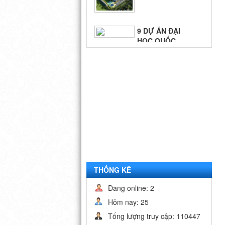
9 DỰ ÁN ĐẠI
HỌC QUỐC
GIA - TP.HCM
BIỂN QUÊ
HƯƠNG
THỐNG KÊ
Đang online: 2
Hôm nay: 25
Tống lượng truy cập: 110447