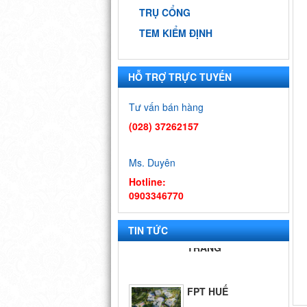
TRỤ CỔNG
TEM KIỂM ĐỊNH
HỖ TRỢ TRỰC TUYẾN
9 DỰ ÁN ĐẠI
Tư vấn bán hàng
HỌC QUỐC
GIA - TP.HCM
(028) 37262157
BIỂN QUÊ
Ms. Duyên
HƯƠNG
Hotline:
0903346770
FPT SÓC
TRĂNG
TIN TỨC
FPT HUẾ