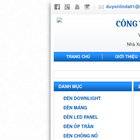
duyenlinda01@
CÔNG 
Nhà X
TRANG CHỦ
GIỚI THIỆU
NHÀ MÁY ANH SANG PHARMA
DANH MỤC
ĐÈN DOWNLIGHT
ĐÈN MÁNG
ĐÈN LED PANEL
ĐÈN ỐP TRẦN
ĐÈN CHỐNG NỔ