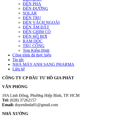
ĐÈN PHA
ĐÈN ĐƯỜNG
SOLAR
ĐÈN TRỤ
ĐÈN VÁCH NGOÀI
ĐÈN ÂM ĐẤT
ĐÈN GHIM CỎ
ĐÈN HỒ BƠI
RAM DỐC
TRỤ CỔNG
Tem Kiểm Định
Công trình đã thực hiện
Tin tức
NHÀ MÁY ANH SANG PHARMA
Liên hệ
CÔNG TY CP ĐẦU TƯ HỒ GIA PHÁT
VĂN PHÒNG
19A Linh Đông, Phường Hiệp Bình, TP. HCM
Tel:
(028) 37262157
Email:
duyenlinda01@gmail.com
NHÀ XƯỞNG