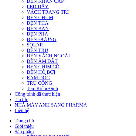
ĐÈN KHẨN CẤP
LED DÂY
VÁCH TRANG TRÍ
ĐÈN CHÙM
ĐÈN THẢ
ĐÈN BÀN
ĐÈN PHA
ĐÈN ĐƯỜNG
SOLAR
ĐÈN TRỤ
ĐÈN VÁCH NGOÀI
ĐÈN ÂM ĐẤT
ĐÈN GHIM CỎ
ĐÈN HỒ BƠI
RAM DỐC
TRỤ CỔNG
Tem Kiểm Định
Công trình đã thực hiện
Tin tức
NHÀ MÁY ANH SANG PHARMA
Liên hệ
Trang chủ
Giới thiệu
Sản phẩm