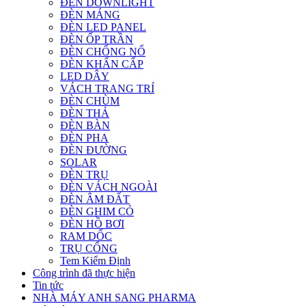
ĐÈN DOWNLIGHT
ĐÈN MÁNG
ĐÈN LED PANEL
ĐÈN ỐP TRẦN
ĐÈN CHỐNG NỔ
ĐÈN KHẨN CẤP
LED DÂY
VÁCH TRANG TRÍ
ĐÈN CHÙM
ĐÈN THẢ
ĐÈN BÀN
ĐÈN PHA
ĐÈN ĐƯỜNG
SOLAR
ĐÈN TRỤ
ĐÈN VÁCH NGOÀI
ĐÈN ÂM ĐẤT
ĐÈN GHIM CỎ
ĐÈN HỒ BƠI
RAM DỐC
TRỤ CỔNG
Tem Kiểm Định
Công trình đã thực hiện
Tin tức
NHÀ MÁY ANH SANG PHARMA