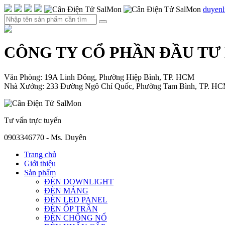
duyen
CÔNG TY CỔ PHẦN ĐẦU TƯ
Văn Phòng: 19A Linh Đông, Phường Hiệp Bình, TP. HCM
Nhà Xưởng: 233 Đường Ngô Chí Quốc, Phường Tam Bình, TP. H
Tư vấn trực tuyến
0903346770 - Ms. Duyên
Trang chủ
Giới thiệu
Sản phẩm
ĐÈN DOWNLIGHT
ĐÈN MÁNG
ĐÈN LED PANEL
ĐÈN ỐP TRẦN
ĐÈN CHỐNG NỔ