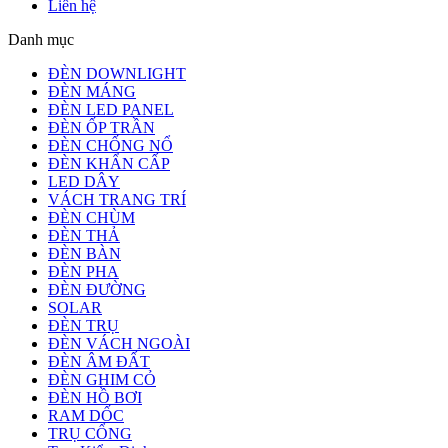
Liên hệ
Danh mục
ĐÈN DOWNLIGHT
ĐÈN MÁNG
ĐÈN LED PANEL
ĐÈN ỐP TRẦN
ĐÈN CHỐNG NỔ
ĐÈN KHẨN CẤP
LED DÂY
VÁCH TRANG TRÍ
ĐÈN CHÙM
ĐÈN THẢ
ĐÈN BÀN
ĐÈN PHA
ĐÈN ĐƯỜNG
SOLAR
ĐÈN TRỤ
ĐÈN VÁCH NGOÀI
ĐÈN ÂM ĐẤT
ĐÈN GHIM CỎ
ĐÈN HỒ BƠI
RAM DỐC
TRỤ CỔNG