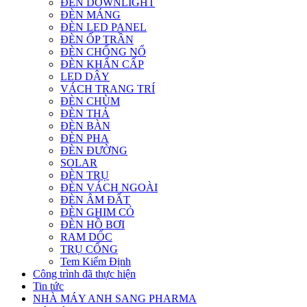
ĐÈN DOWNLIGHT
ĐÈN MÁNG
ĐÈN LED PANEL
ĐÈN ỐP TRẦN
ĐÈN CHỐNG NỔ
ĐÈN KHẨN CẤP
LED DÂY
VÁCH TRANG TRÍ
ĐÈN CHÙM
ĐÈN THẢ
ĐÈN BÀN
ĐÈN PHA
ĐÈN ĐƯỜNG
SOLAR
ĐÈN TRỤ
ĐÈN VÁCH NGOÀI
ĐÈN ÂM ĐẤT
ĐÈN GHIM CỎ
ĐÈN HỒ BƠI
RAM DỐC
TRỤ CỔNG
Tem Kiểm Định
Công trình đã thực hiện
Tin tức
NHÀ MÁY ANH SANG PHARMA