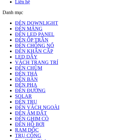
Liên hệ
Danh mục
ĐÈN DOWNLIGHT
ĐÈN MÁNG
ĐÈN LED PANEL
ĐÈN ỐP TRẦN
ĐÈN CHỐNG NỔ
ĐÈN KHẨN CẤP
LED DÂY
VÁCH TRANG TRÍ
ĐÈN CHÙM
ĐÈN THẢ
ĐÈN BÀN
ĐÈN PHA
ĐÈN ĐƯỜNG
SOLAR
ĐÈN TRỤ
ĐÈN VÁCH NGOÀI
ĐÈN ÂM ĐẤT
ĐÈN GHIM CỎ
ĐÈN HỒ BƠI
RAM DỐC
TRỤ CỔNG