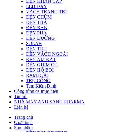
ĐÈN KHẨN CẤP
LED DÂY
VÁCH TRANG TRÍ
ĐÈN CHÙM
ĐÈN THẢ
ĐÈN BÀN
ĐÈN PHA
ĐÈN ĐƯỜNG
SOLAR
ĐÈN TRỤ
ĐÈN VÁCH NGOÀI
ĐÈN ÂM ĐẤT
ĐÈN GHIM CỎ
ĐÈN HỒ BƠI
RAM DỐC
TRỤ CỔNG
Tem Kiểm Định
Công trình đã thực hiện
Tin tức
NHÀ MÁY ANH SANG PHARMA
Liên hệ
Trang chủ
Giới thiệu
Sản phẩm