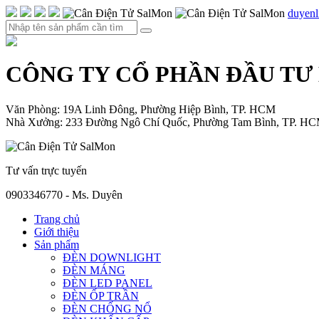
duyen
CÔNG TY CỔ PHẦN ĐẦU TƯ
Văn Phòng: 19A Linh Đông, Phường Hiệp Bình, TP. HCM
Nhà Xưởng: 233 Đường Ngô Chí Quốc, Phường Tam Bình, TP. H
Tư vấn trực tuyến
0903346770 - Ms. Duyên
Trang chủ
Giới thiệu
Sản phẩm
ĐÈN DOWNLIGHT
ĐÈN MÁNG
ĐÈN LED PANEL
ĐÈN ỐP TRẦN
ĐÈN CHỐNG NỔ