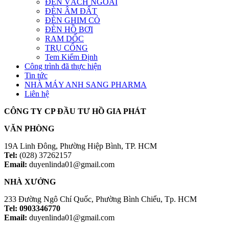
ĐÈN VÁCH NGOÀI
ĐÈN ÂM ĐẤT
ĐÈN GHIM CỎ
ĐÈN HỒ BƠI
RAM DỐC
TRỤ CỔNG
Tem Kiểm Định
Công trình đã thực hiện
Tin tức
NHÀ MÁY ANH SANG PHARMA
Liên hệ
CÔNG TY CP ĐẦU TƯ HỒ GIA PHÁT
VĂN PHÒNG
19A Linh Đông, Phường Hiệp Bình, TP. HCM
Tel:
(028) 37262157
Email:
duyenlinda01@gmail.com
NHÀ XƯỞNG
233 Đường Ngô Chí Quốc, Phường Bình Chiểu, Tp. HCM
Tel: 0903346770
Email:
duyenlinda01@gmail.com