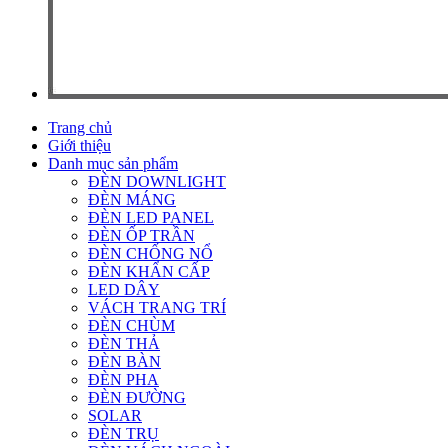
Trang chủ
Giới thiệu
Danh mục sản phẩm
ĐÈN DOWNLIGHT
ĐÈN MÁNG
ĐÈN LED PANEL
ĐÈN ỐP TRẦN
ĐÈN CHỐNG NỔ
ĐÈN KHẨN CẤP
LED DÂY
VÁCH TRANG TRÍ
ĐÈN CHÙM
ĐÈN THẢ
ĐÈN BÀN
ĐÈN PHA
ĐÈN ĐƯỜNG
SOLAR
ĐÈN TRỤ