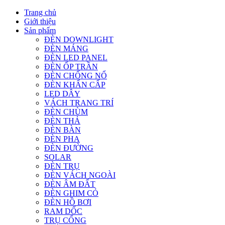
Trang chủ
Giới thiệu
Sản phẩm
ĐÈN DOWNLIGHT
ĐÈN MÁNG
ĐÈN LED PANEL
ĐÈN ỐP TRẦN
ĐÈN CHỐNG NỔ
ĐÈN KHẨN CẤP
LED DÂY
VÁCH TRANG TRÍ
ĐÈN CHÙM
ĐÈN THẢ
ĐÈN BÀN
ĐÈN PHA
ĐÈN ĐƯỜNG
SOLAR
ĐÈN TRỤ
ĐÈN VÁCH NGOÀI
ĐÈN ÂM ĐẤT
ĐÈN GHIM CỎ
ĐÈN HỒ BƠI
RAM DỐC
TRỤ CỔNG