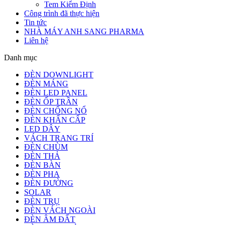
Tem Kiểm Định
Công trình đã thực hiện
Tin tức
NHÀ MÁY ANH SANG PHARMA
Liên hệ
Danh mục
ĐÈN DOWNLIGHT
ĐÈN MÁNG
ĐÈN LED PANEL
ĐÈN ỐP TRẦN
ĐÈN CHỐNG NỔ
ĐÈN KHẨN CẤP
LED DÂY
VÁCH TRANG TRÍ
ĐÈN CHÙM
ĐÈN THẢ
ĐÈN BÀN
ĐÈN PHA
ĐÈN ĐƯỜNG
SOLAR
ĐÈN TRỤ
ĐÈN VÁCH NGOÀI
ĐÈN ÂM ĐẤT