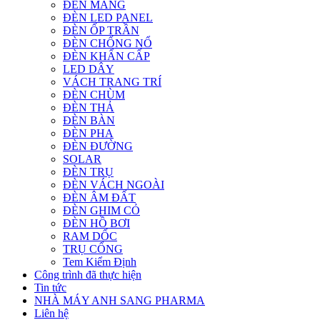
ĐÈN MÁNG
ĐÈN LED PANEL
ĐÈN ỐP TRẦN
ĐÈN CHỐNG NỔ
ĐÈN KHẨN CẤP
LED DÂY
VÁCH TRANG TRÍ
ĐÈN CHÙM
ĐÈN THẢ
ĐÈN BÀN
ĐÈN PHA
ĐÈN ĐƯỜNG
SOLAR
ĐÈN TRỤ
ĐÈN VÁCH NGOÀI
ĐÈN ÂM ĐẤT
ĐÈN GHIM CỎ
ĐÈN HỒ BƠI
RAM DỐC
TRỤ CỔNG
Tem Kiểm Định
Công trình đã thực hiện
Tin tức
NHÀ MÁY ANH SANG PHARMA
Liên hệ