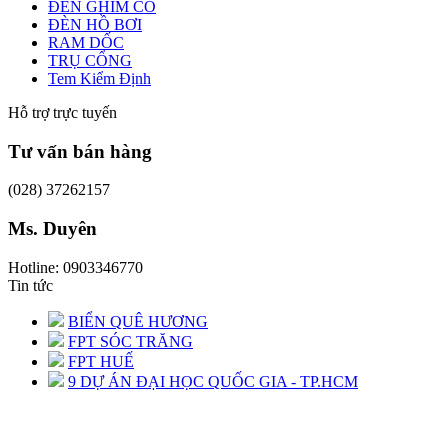
ĐÈN GHIM CỎ
ĐÈN HỒ BƠI
RAM DỐC
TRỤ CỔNG
Tem Kiểm Định
Hỗ trợ trực tuyến
Tư vấn bán hàng
(028) 37262157
Ms. Duyên
Hotline: 0903346770
Tin tức
BIỂN QUÊ HƯƠNG
FPT SÓC TRĂNG
FPT HUẾ
9 DỰ ÁN ĐẠI HỌC QUỐC GIA - TP.HCM