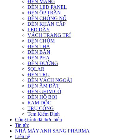
ĐÈN MÁNG
ĐÈN LED PANEL
ĐÈN ỐP TRẦN
ĐÈN CHỐNG NỔ
ĐÈN KHẨN CẤP
LED DÂY
VÁCH TRANG TRÍ
ĐÈN CHÙM
ĐÈN THẢ
ĐÈN BÀN
ĐÈN PHA
ĐÈN ĐƯỜNG
SOLAR
ĐÈN TRỤ
ĐÈN VÁCH NGOÀI
ĐÈN ÂM ĐẤT
ĐÈN GHIM CỎ
ĐÈN HỒ BƠI
RAM DỐC
TRỤ CỔNG
Tem Kiểm Định
Công trình đã thực hiện
Tin tức
NHÀ MÁY ANH SANG PHARMA
Liên hệ