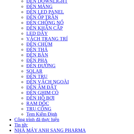
ĐÈN DOWNLIGHT
ĐÈN MÁNG
ĐÈN LED PANEL
ĐÈN ỐP TRẦN
ĐÈN CHỐNG NỔ
ĐÈN KHẨN CẤP
LED DÂY
VÁCH TRANG TRÍ
ĐÈN CHÙM
ĐÈN THẢ
ĐÈN BÀN
ĐÈN PHA
ĐÈN ĐƯỜNG
SOLAR
ĐÈN TRỤ
ĐÈN VÁCH NGOÀI
ĐÈN ÂM ĐẤT
ĐÈN GHIM CỎ
ĐÈN HỒ BƠI
RAM DỐC
TRỤ CỔNG
Tem Kiểm Định
Công trình đã thực hiện
Tin tức
NHÀ MÁY ANH SANG PHARMA