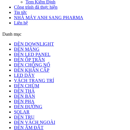
Tem Kiểm Định
Công trình đã thực hiện
Tin tức
NHÀ MÁY ANH SANG PHARMA
Liên hệ
Danh mục
ĐÈN DOWNLIGHT
ĐÈN MÁNG
ĐÈN LED PANEL
ĐÈN ỐP TRẦN
ĐÈN CHỐNG NỔ
ĐÈN KHẨN CẤP
LED DÂY
VÁCH TRANG TRÍ
ĐÈN CHÙM
ĐÈN THẢ
ĐÈN BÀN
ĐÈN PHA
ĐÈN ĐƯỜNG
SOLAR
ĐÈN TRỤ
ĐÈN VÁCH NGOÀI
ĐÈN ÂM ĐẤT