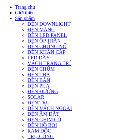
Trang chủ
Giới thiệu
Sản phẩm
ĐÈN DOWNLIGHT
ĐÈN MÁNG
ĐÈN LED PANEL
ĐÈN ỐP TRẦN
ĐÈN CHỐNG NỔ
ĐÈN KHẨN CẤP
LED DÂY
VÁCH TRANG TRÍ
ĐÈN CHÙM
ĐÈN THẢ
ĐÈN BÀN
ĐÈN PHA
ĐÈN ĐƯỜNG
SOLAR
ĐÈN TRỤ
ĐÈN VÁCH NGOÀI
ĐÈN ÂM ĐẤT
ĐÈN GHIM CỎ
ĐÈN HỒ BƠI
RAM DỐC
TRỤ CỔNG