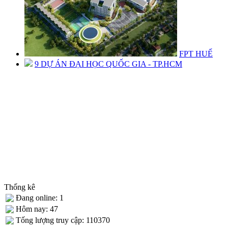
FPT HUẾ
9 DỰ ÁN ĐẠI HỌC QUỐC GIA - TP.HCM
Thống kê
Đang online: 1
Hôm nay: 47
Tống lượng truy cập: 110370