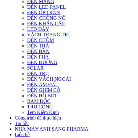
ĐÈN MÁNG
ĐÈN LED PANEL
ĐÈN ỐP TRẦN
ĐÈN CHỐNG NỔ
ĐÈN KHẨN CẤP
LED DÂY
VÁCH TRANG TRÍ
ĐÈN CHÙM
ĐÈN THẢ
ĐÈN BÀN
ĐÈN PHA
ĐÈN ĐƯỜNG
SOLAR
ĐÈN TRỤ
ĐÈN VÁCH NGOÀI
ĐÈN ÂM ĐẤT
ĐÈN GHIM CỎ
ĐÈN HỒ BƠI
RAM DỐC
TRỤ CỔNG
Tem Kiểm Định
Công trình đã thực hiện
Tin tức
NHÀ MÁY ANH SANG PHARMA
Liên hệ