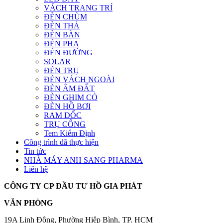
VÁCH TRANG TRÍ
ĐÈN CHÙM
ĐÈN THẢ
ĐÈN BÀN
ĐÈN PHA
ĐÈN ĐƯỜNG
SOLAR
ĐÈN TRỤ
ĐÈN VÁCH NGOÀI
ĐÈN ÂM ĐẤT
ĐÈN GHIM CỎ
ĐÈN HỒ BƠI
RAM DỐC
TRỤ CỔNG
Tem Kiểm Định
Công trình đã thực hiện
Tin tức
NHÀ MÁY ANH SANG PHARMA
Liên hệ
CÔNG TY CP ĐẦU TƯ HỒ GIA PHÁT
VĂN PHÒNG
19A Linh Đông, Phường Hiệp Bình, TP. HCM