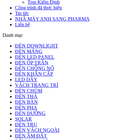
Tem Kiểm Định
Công trình đã thực hiện
Tin tức
NHÀ MÁY ANH SANG PHARMA
Liên hệ
Danh mục
ĐÈN DOWNLIGHT
ĐÈN MÁNG
ĐÈN LED PANEL
ĐÈN ỐP TRẦN
ĐÈN CHỐNG NỔ
ĐÈN KHẨN CẤP
LED DÂY
VÁCH TRANG TRÍ
ĐÈN CHÙM
ĐÈN THẢ
ĐÈN BÀN
ĐÈN PHA
ĐÈN ĐƯỜNG
SOLAR
ĐÈN TRỤ
ĐÈN VÁCH NGOÀI
ĐÈN ÂM ĐẤT