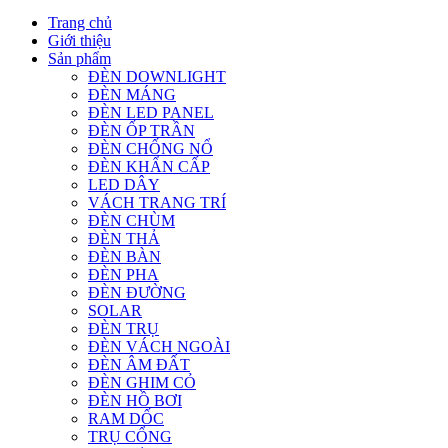
Trang chủ
Giới thiệu
Sản phẩm
ĐÈN DOWNLIGHT
ĐÈN MÁNG
ĐÈN LED PANEL
ĐÈN ỐP TRẦN
ĐÈN CHỐNG NỔ
ĐÈN KHẨN CẤP
LED DÂY
VÁCH TRANG TRÍ
ĐÈN CHÙM
ĐÈN THẢ
ĐÈN BÀN
ĐÈN PHA
ĐÈN ĐƯỜNG
SOLAR
ĐÈN TRỤ
ĐÈN VÁCH NGOÀI
ĐÈN ÂM ĐẤT
ĐÈN GHIM CỎ
ĐÈN HỒ BƠI
RAM DỐC
TRỤ CỔNG