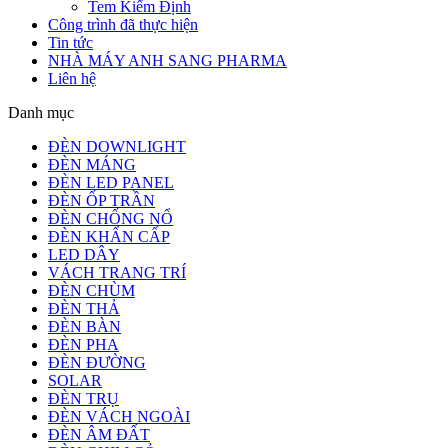
Tem Kiểm Định
Công trình đã thực hiện
Tin tức
NHÀ MÁY ANH SANG PHARMA
Liên hệ
Danh mục
ĐÈN DOWNLIGHT
ĐÈN MÁNG
ĐÈN LED PANEL
ĐÈN ỐP TRẦN
ĐÈN CHỐNG NỔ
ĐÈN KHẨN CẤP
LED DÂY
VÁCH TRANG TRÍ
ĐÈN CHÙM
ĐÈN THẢ
ĐÈN BÀN
ĐÈN PHA
ĐÈN ĐƯỜNG
SOLAR
ĐÈN TRỤ
ĐÈN VÁCH NGOÀI
ĐÈN ÂM ĐẤT