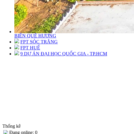
BIỂN QUÊ HƯƠNG
FPT SÓC TRĂNG
FPT HUẾ
9 DỰ ÁN ĐẠI HỌC QUỐC GIA - TP.HCM
Thống kê
Đang online: 0