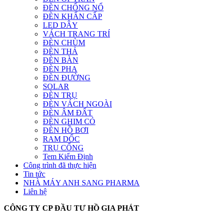
ĐÈN CHỐNG NỔ
ĐÈN KHẨN CẤP
LED DÂY
VÁCH TRANG TRÍ
ĐÈN CHÙM
ĐÈN THẢ
ĐÈN BÀN
ĐÈN PHA
ĐÈN ĐƯỜNG
SOLAR
ĐÈN TRỤ
ĐÈN VÁCH NGOÀI
ĐÈN ÂM ĐẤT
ĐÈN GHIM CỎ
ĐÈN HỒ BƠI
RAM DỐC
TRỤ CỔNG
Tem Kiểm Định
Công trình đã thực hiện
Tin tức
NHÀ MÁY ANH SANG PHARMA
Liên hệ
CÔNG TY CP ĐẦU TƯ HỒ GIA PHÁT