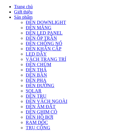
Trang chủ
Giới thiệu
Sản phẩm
ĐÈN DOWNLIGHT
ĐÈN MÁNG
ĐÈN LED PANEL
ĐÈN ỐP TRẦN
ĐÈN CHỐNG NỔ
ĐÈN KHẨN CẤP
LED DÂY
VÁCH TRANG TRÍ
ĐÈN CHÙM
ĐÈN THẢ
ĐÈN BÀN
ĐÈN PHA
ĐÈN ĐƯỜNG
SOLAR
ĐÈN TRỤ
ĐÈN VÁCH NGOÀI
ĐÈN ÂM ĐẤT
ĐÈN GHIM CỎ
ĐÈN HỒ BƠI
RAM DỐC
TRỤ CỔNG