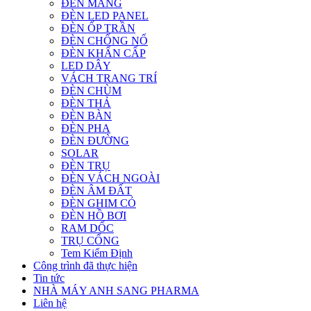
ĐÈN MÁNG
ĐÈN LED PANEL
ĐÈN ỐP TRẦN
ĐÈN CHỐNG NỔ
ĐÈN KHẨN CẤP
LED DÂY
VÁCH TRANG TRÍ
ĐÈN CHÙM
ĐÈN THẢ
ĐÈN BÀN
ĐÈN PHA
ĐÈN ĐƯỜNG
SOLAR
ĐÈN TRỤ
ĐÈN VÁCH NGOÀI
ĐÈN ÂM ĐẤT
ĐÈN GHIM CỎ
ĐÈN HỒ BƠI
RAM DỐC
TRỤ CỔNG
Tem Kiểm Định
Công trình đã thực hiện
Tin tức
NHÀ MÁY ANH SANG PHARMA
Liên hệ