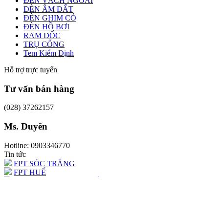
ĐÈN VÁCH NGOÀI
ĐÈN ÂM ĐẤT
ĐÈN GHIM CỎ
ĐÈN HỒ BƠI
RAM DỐC
TRỤ CỔNG
Tem Kiểm Định
Hỗ trợ trực tuyến
Tư vấn bán hàng
(028) 37262157
Ms. Duyên
Hotline: 0903346770
9 DỰ ÁN ĐẠI HỌC QUỐC GIA - TP.HCM
Tin tức
BIỂN QUÊ HƯƠNG
FPT SÓC TRĂNG
FPT HUẾ
9 DỰ ÁN ĐẠI HỌC QUỐC GIA - TP.HCM
BIỂN QUÊ HƯƠNG