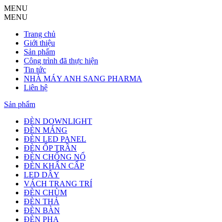
MENU
MENU
Trang chủ
Giới thiệu
Sản phẩm
Công trình đã thực hiện
Tin tức
NHÀ MÁY ANH SANG PHARMA
Liên hệ
Sản phẩm
ĐÈN DOWNLIGHT
ĐÈN MÁNG
ĐÈN LED PANEL
ĐÈN ỐP TRẦN
ĐÈN CHỐNG NỔ
ĐÈN KHẨN CẤP
LED DÂY
VÁCH TRANG TRÍ
ĐÈN CHÙM
ĐÈN THẢ
ĐÈN BÀN
ĐÈN PHA