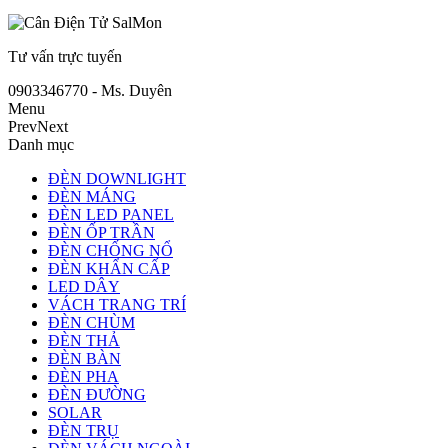
Tư vấn trực tuyến
0903346770 - Ms. Duyên
Menu
Prev
Next
Danh mục
ĐÈN DOWNLIGHT
ĐÈN MÁNG
ĐÈN LED PANEL
ĐÈN ỐP TRẦN
ĐÈN CHỐNG NỔ
ĐÈN KHẨN CẤP
LED DÂY
VÁCH TRANG TRÍ
ĐÈN CHÙM
ĐÈN THẢ
ĐÈN BÀN
ĐÈN PHA
ĐÈN ĐƯỜNG
SOLAR
ĐÈN TRỤ