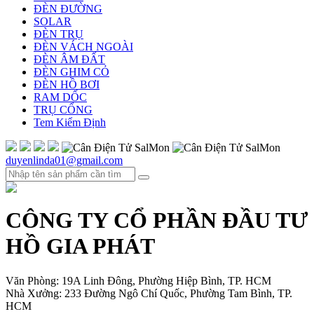
ĐÈN ĐƯỜNG
SOLAR
ĐÈN TRỤ
ĐÈN VÁCH NGOÀI
ĐÈN ÂM ĐẤT
ĐÈN GHIM CỎ
ĐÈN HỒ BƠI
RAM DỐC
TRỤ CỔNG
Tem Kiểm Định
duyenlinda01@gmail.com
CÔNG TY CỔ PHẦN ĐẦU TƯ
HỒ GIA PHÁT
Văn Phòng: 19A Linh Đông, Phường Hiệp Bình, TP. HCM
Nhà Xưởng: 233 Đường Ngô Chí Quốc, Phường Tam Bình, TP.
HCM