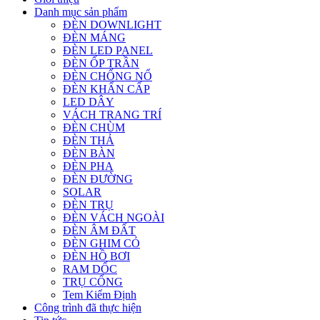
Danh mục sản phẩm
ĐÈN DOWNLIGHT
ĐÈN MÁNG
ĐÈN LED PANEL
ĐÈN ỐP TRẦN
ĐÈN CHỐNG NỔ
ĐÈN KHẨN CẤP
LED DÂY
VÁCH TRANG TRÍ
ĐÈN CHÙM
ĐÈN THẢ
ĐÈN BÀN
ĐÈN PHA
ĐÈN ĐƯỜNG
SOLAR
ĐÈN TRỤ
ĐÈN VÁCH NGOÀI
ĐÈN ÂM ĐẤT
ĐÈN GHIM CỎ
ĐÈN HỒ BƠI
RAM DỐC
TRỤ CỔNG
Tem Kiểm Định
Công trình đã thực hiện