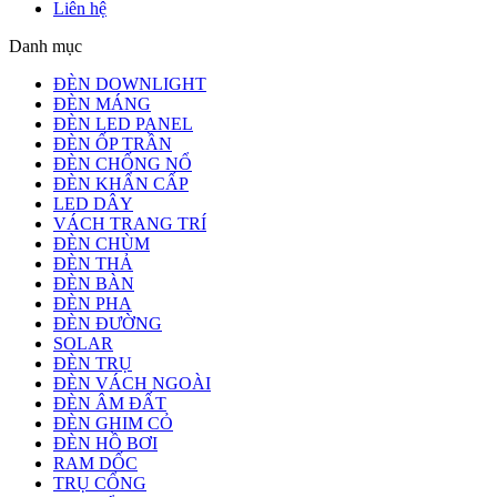
Liên hệ
Danh mục
ĐÈN DOWNLIGHT
ĐÈN MÁNG
ĐÈN LED PANEL
ĐÈN ỐP TRẦN
ĐÈN CHỐNG NỔ
ĐÈN KHẨN CẤP
LED DÂY
VÁCH TRANG TRÍ
ĐÈN CHÙM
ĐÈN THẢ
ĐÈN BÀN
ĐÈN PHA
ĐÈN ĐƯỜNG
SOLAR
ĐÈN TRỤ
ĐÈN VÁCH NGOÀI
ĐÈN ÂM ĐẤT
ĐÈN GHIM CỎ
ĐÈN HỒ BƠI
RAM DỐC
TRỤ CỔNG