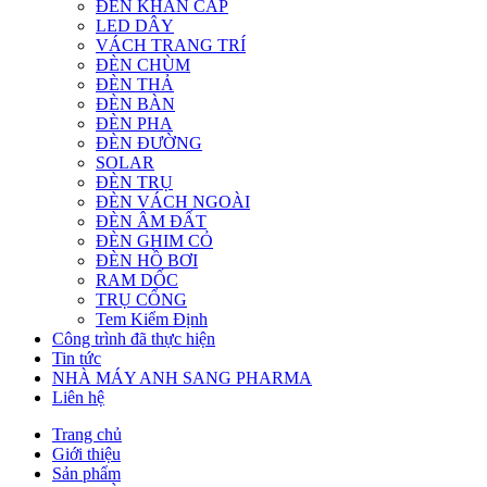
ĐÈN KHẨN CẤP
LED DÂY
VÁCH TRANG TRÍ
ĐÈN CHÙM
ĐÈN THẢ
ĐÈN BÀN
ĐÈN PHA
ĐÈN ĐƯỜNG
SOLAR
ĐÈN TRỤ
ĐÈN VÁCH NGOÀI
ĐÈN ÂM ĐẤT
ĐÈN GHIM CỎ
ĐÈN HỒ BƠI
RAM DỐC
TRỤ CỔNG
Tem Kiểm Định
Công trình đã thực hiện
Tin tức
NHÀ MÁY ANH SANG PHARMA
Liên hệ
Trang chủ
Giới thiệu
Sản phẩm