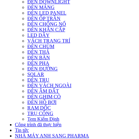
ĐÈN DOWNLIGHT
ĐÈN MÁNG
ĐÈN LED PANEL
ĐÈN ỐP TRẦN
ĐÈN CHỐNG NỔ
ĐÈN KHẨN CẤP
LED DÂY
VÁCH TRANG TRÍ
ĐÈN CHÙM
ĐÈN THẢ
ĐÈN BÀN
ĐÈN PHA
ĐÈN ĐƯỜNG
SOLAR
ĐÈN TRỤ
ĐÈN VÁCH NGOÀI
ĐÈN ÂM ĐẤT
ĐÈN GHIM CỎ
ĐÈN HỒ BƠI
RAM DỐC
TRỤ CỔNG
Tem Kiểm Định
Công trình đã thực hiện
Tin tức
NHÀ MÁY ANH SANG PHARMA