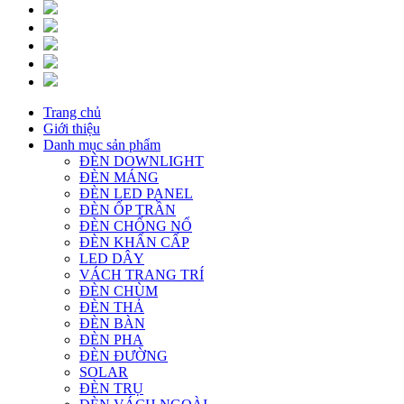
Trang chủ
Giới thiệu
Danh mục sản phẩm
ĐÈN DOWNLIGHT
ĐÈN MÁNG
ĐÈN LED PANEL
ĐÈN ỐP TRẦN
ĐÈN CHỐNG NỔ
ĐÈN KHẨN CẤP
LED DÂY
VÁCH TRANG TRÍ
ĐÈN CHÙM
ĐÈN THẢ
ĐÈN BÀN
ĐÈN PHA
ĐÈN ĐƯỜNG
SOLAR
ĐÈN TRỤ