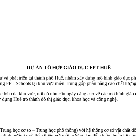
DỰ ÁN TỔ HỢP GIÁO DỤC FPT HUẾ
và phát triển tại thành phố Huế, nhằm xây dựng mô hình giáo dục phổ
hống FPT Schools tại khu vực miền Trung góp phần nâng cao chất lượn
ục lớn của khu vực, nơi có nhu cầu ngày càng cao về các mô hình giáo 
y dựng Huế trở thành đô thị giáo dục, khoa học và công nghệ.
Trung học cơ sở – Trung học phổ thông) với hệ thống cơ sở vật chất 
 định hướng mở, thân thiện với môi trường, tạo điều kiện thuận lợi cho 