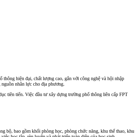
 thông hiện đại, chất lượng cao, gắn với công nghệ và hội nhập
g nguồn nhân lực cho địa phương.
dục tiên tiến. Việc đầu tư xây dựng trường phổ thông liên cấp FPT
đồng bộ, bao gồm khối phòng học, phòng chức năng, khu thể thao, khu
việc học tập, rèn luyện và phát triển toàn diện của học sinh.