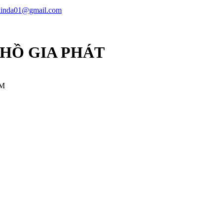
linda01@gmail.com
 HỒ GIA PHÁT
CM