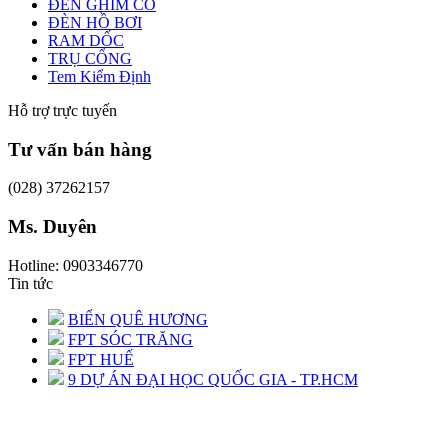
ĐÈN GHIM CỎ
ĐÈN HỒ BƠI
RAM DỐC
TRỤ CỔNG
Tem Kiểm Định
Hỗ trợ trực tuyến
Tư vấn bán hàng
(028) 37262157
Ms. Duyên
Hotline: 0903346770
Tin tức
BIỂN QUÊ HƯƠNG
FPT SÓC TRĂNG
FPT HUẾ
9 DỰ ÁN ĐẠI HỌC QUỐC GIA - TP.HCM