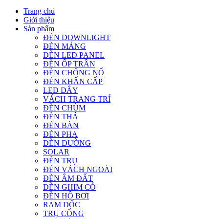
Trang chủ
Giới thiệu
Sản phẩm
ĐÈN DOWNLIGHT
ĐÈN MÁNG
ĐÈN LED PANEL
ĐÈN ỐP TRẦN
ĐÈN CHỐNG NỔ
ĐÈN KHẨN CẤP
LED DÂY
VÁCH TRANG TRÍ
ĐÈN CHÙM
ĐÈN THẢ
ĐÈN BÀN
ĐÈN PHA
ĐÈN ĐƯỜNG
SOLAR
ĐÈN TRỤ
ĐÈN VÁCH NGOÀI
ĐÈN ÂM ĐẤT
ĐÈN GHIM CỎ
ĐÈN HỒ BƠI
RAM DỐC
TRỤ CỔNG