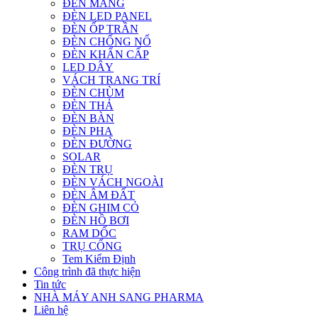
ĐÈN MÁNG
ĐÈN LED PANEL
ĐÈN ỐP TRẦN
ĐÈN CHỐNG NỔ
ĐÈN KHẨN CẤP
LED DÂY
VÁCH TRANG TRÍ
ĐÈN CHÙM
ĐÈN THẢ
ĐÈN BÀN
ĐÈN PHA
ĐÈN ĐƯỜNG
SOLAR
ĐÈN TRỤ
ĐÈN VÁCH NGOÀI
ĐÈN ÂM ĐẤT
ĐÈN GHIM CỎ
ĐÈN HỒ BƠI
RAM DỐC
TRỤ CỔNG
Tem Kiểm Định
Công trình đã thực hiện
Tin tức
NHÀ MÁY ANH SANG PHARMA
Liên hệ