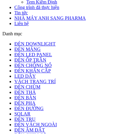
Tem Kiểm Định
Công trình đã thực hiện
Tin tức
NHÀ MÁY ANH SANG PHARMA
Liên hệ
Danh mục
ĐÈN DOWNLIGHT
ĐÈN MÁNG
ĐÈN LED PANEL
ĐÈN ỐP TRẦN
ĐÈN CHỐNG NỔ
ĐÈN KHẨN CẤP
LED DÂY
VÁCH TRANG TRÍ
ĐÈN CHÙM
ĐÈN THẢ
ĐÈN BÀN
ĐÈN PHA
ĐÈN ĐƯỜNG
SOLAR
ĐÈN TRỤ
ĐÈN VÁCH NGOÀI
ĐÈN ÂM ĐẤT