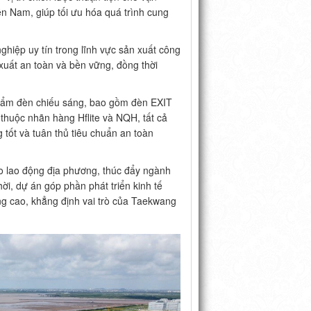
iền Nam, giúp tối ưu hóa quá trình cung
hiệp uy tín trong lĩnh vực sản xuất công
 xuất an toàn và bền vững, đồng thời
phẩm đèn chiếu sáng, bao gồm đèn EXIT
thuộc nhãn hàng Hflite và NQH, tất cả
tốt và tuân thủ tiêu chuẩn an toàn
o lao động địa phương, thúc đẩy ngành
ời, dự án góp phần phát triển kinh tế
g cao, khẳng định vai trò của Taekwang