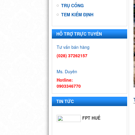
TRỤ CỔNG
TEM KIỂM ĐỊNH
HỖ TRỢ TRỰC TUYẾN
9 DỰ ÁN ĐẠI
HỌC QUỐC
Tư vấn bán hàng
GIA - TP.HCM
(028) 37262157
BIỂN QUÊ
HƯƠNG
Ms. Duyên
Hotline:
0903346770
FPT SÓC
TRĂNG
TIN TỨC
FPT HUẾ