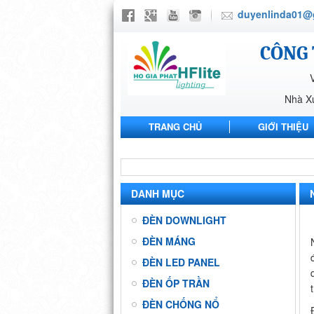
duyenlinda01@
CÔNG 
Nhà X
TRANG CHỦ
GIỚI THIỆU
NHÀ MÁY ANH SANG PHARMA
DANH MỤC
ĐÈN DOWNLIGHT
ĐÈN MÁNG
ĐÈN LED PANEL
ĐÈN ỐP TRẦN
ĐÈN CHỐNG NỔ