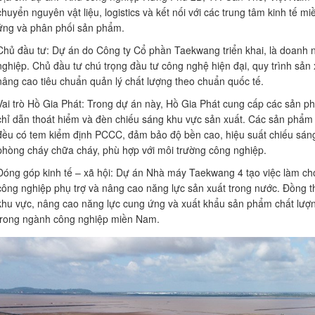
chuyển nguyên vật liệu, logistics và kết nối với các trung tâm kinh tế m
ứng và phân phối sản phẩm.
Chủ đầu tư: Dự án do Công ty Cổ phần Taekwang triển khai, là doanh ng
nghiệp. Chủ đầu tư chú trọng đầu tư công nghệ hiện đại, quy trình sản
nâng cao tiêu chuẩn quản lý chất lượng theo chuẩn quốc tế.
Vai trò Hồ Gia Phát: Trong dự án này, Hồ Gia Phát cung cấp các sản 
chỉ dẫn thoát hiểm và đèn chiếu sáng khu vực sản xuất. Các sản phẩm 
đều có tem kiểm định PCCC, đảm bảo độ bền cao, hiệu suất chiếu sáng 
phòng cháy chữa cháy, phù hợp với môi trường công nghiệp.
Đóng góp kinh tế – xã hội: Dự án Nhà máy Taekwang 4 tạo việc làm ch
công nghiệp phụ trợ và nâng cao năng lực sản xuất trong nước. Đồng th
khu vực, nâng cao năng lực cung ứng và xuất khẩu sản phẩm chất lượn
trong ngành công nghiệp miền Nam.