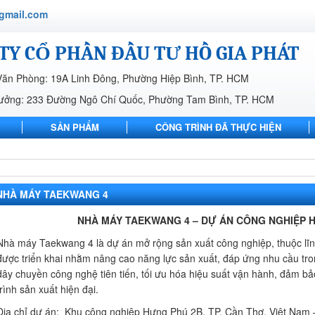
gmail.com
TY CỔ PHẦN ĐẦU TƯ HỒ GIA PHÁT
Văn Phòng: 19A Linh Đông, Phường Hiệp Bình, TP. HCM
ưởng: 233 Đường Ngô Chí Quốc, Phường Tam Bình, TP. HCM
SẢN PHẨM
CÔNG TRÌNH ĐÃ THỰC HIỆN
LIÊN HỆ
NHÀ MÁY TAEKWANG 4
NHÀ MÁY TAEKWANG 4 – DỰ ÁN CÔNG NGHIỆP HI
Nhà máy Taekwang 4 là dự án mở rộng sản xuất công nghiệp, thuộc lĩnh 
được triển khai nhằm nâng cao năng lực sản xuất, đáp ứng nhu cầu tr
dây chuyền công nghệ tiên tiến, tối ưu hóa hiệu suất vận hành, đảm b
trình sản xuất hiện đại.
Địa chỉ dự án: Khu công nghiệp Hưng Phú 2B, TP. Cần Thơ, Việt Nam – v