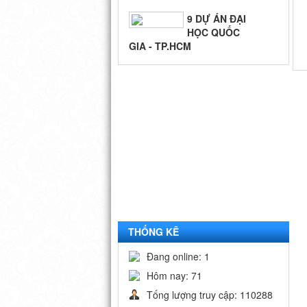
9 DỰ ÁN ĐẠI
HỌC QUỐC
GIA - TP.HCM
BIỂN QUÊ
HƯƠNG
THỐNG KÊ
Đang online: 1
Hôm nay: 71
Tống lượng truy cập: 110288